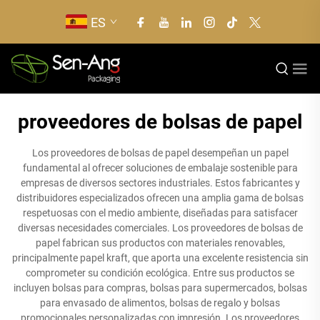
ES
proveedores de bolsas de papel
Los proveedores de bolsas de papel desempeñan un papel
fundamental al ofrecer soluciones de embalaje sostenible para
empresas de diversos sectores industriales. Estos fabricantes y
distribuidores especializados ofrecen una amplia gama de bolsas
respetuosas con el medio ambiente, diseñadas para satisfacer
diversas necesidades comerciales. Los proveedores de bolsas de
papel fabrican sus productos con materiales renovables,
principalmente papel kraft, que aporta una excelente resistencia sin
comprometer su condición ecológica. Entre sus productos se
incluyen bolsas para compras, bolsas para supermercados, bolsas
para envasado de alimentos, bolsas de regalo y bolsas
promocionales personalizadas con impresión. Los proveedores