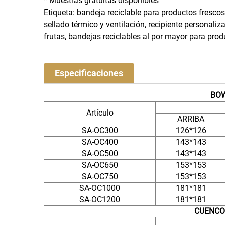
* Muestras gratuitas disponibles
Etiqueta: bandeja reciclable para productos frescos
sellado térmico y ventilación, recipiente personaliz
frutas, bandejas reciclables al por mayor para prod
Especificaciones
BOW
Artículo
ARRIBA
SA-OC300
126*126
SA-OC400
143*143
SA-OC500
143*143
SA-OC650
153*153
SA-OC750
153*153
SA-OC1000
181*181
SA-OC1200
181*181
CUENCO