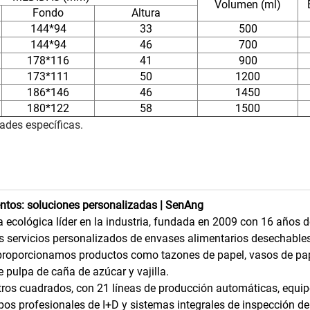
Volumen (ml)
Fondo
Altura
144*94
33
500
144*94
46
700
178*116
41
900
173*111
50
1200
186*146
46
1450
180*122
58
1500
ades específicas.
ntos: soluciones personalizadas | SenAng
 ecológica líder en la industria, fundada en 2009 con 16 años d
servicios personalizados de envases alimentarios desechables
 proporcionamos productos como tazones de papel, vasos de pap
e pulpa de caña de azúcar y vajilla.
ros cuadrados, con 21 líneas de producción automáticas, equi
os profesionales de I+D y sistemas integrales de inspección de