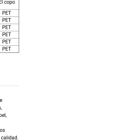
El copo
PET
PET
PET
PET
PET
PET
e
,
el,
pos
 calidad.