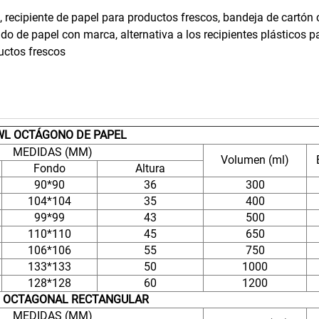
, recipiente de papel para productos frescos, bandeja de cartón
ado de papel con marca, alternativa a los recipientes plásticos p
uctos frescos
L OCTÁGONO DE PAPEL
MEDIDAS (MM)
Volumen (ml)
Fondo
Altura
90*90
36
300
104*104
35
400
99*99
43
500
110*110
45
650
106*106
55
750
133*133
50
1000
128*128
60
1200
 OCTAGONAL RECTANGULAR
MEDIDAS (MM)