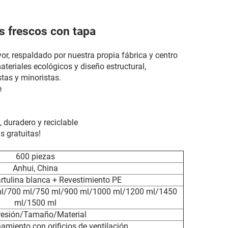
s frescos con tapa
r, respaldado por nuestra propia fábrica y centro
teriales ecológicos y diseño estructural,
tas y minoristas.
e
 duradero y reciclable
 gratuitas!
600 piezas
Anhui, China
artulina blanca + Revestimiento PE
ml/700 ml/750 ml/900 ml/1000 ml/1200 ml/1450
ml/1500 ml
resión/Tamaño/Material
miento con orificios de ventilación