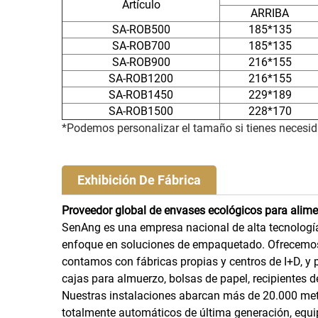
Artículo
ARRIBA
SA-ROB500
185*135
SA-ROB700
185*135
SA-ROB900
216*155
SA-ROB1200
216*155
SA-ROB1450
229*189
SA-ROB1500
228*170
*Podemos personalizar el tamaño si tienes necesid
Exhibición De Fábrica
Proveedor global de envases ecológicos para alime
SenAng es una empresa nacional de alta tecnología
enfoque en soluciones de empaquetado. Ofrecemos 
contamos con fábricas propias y centros de I+D, y
cajas para almuerzo, bolsas de papel, recipientes d
Nuestras instalaciones abarcan más de 20.000 met
totalmente automáticos de última generación, equip