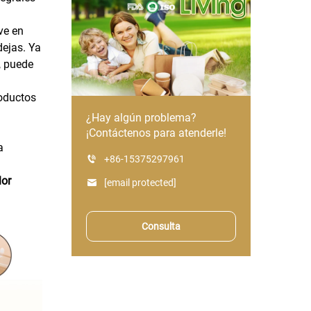
ve en
dejas. Ya
, puede
roductos
¿Hay algún problema?
¡Contáctenos para atenderle!
a
+86-15375297961
lor
[email protected]
Consulta