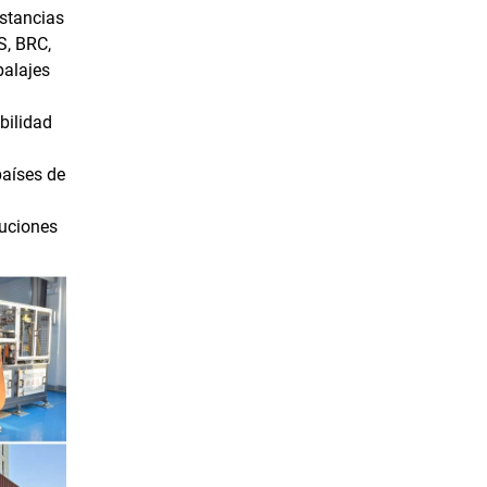
ustancias
S, BRC,
balajes
bilidad
países de
luciones