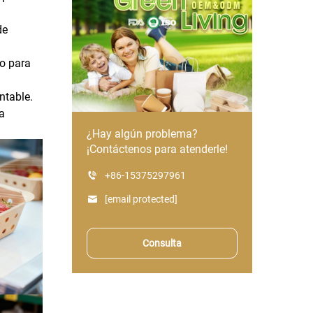
de
o para
ntable.
a
¿Hay algún problema?
¡Contáctenos para atenderle!
+86-15375297961
[email protected]
Consulta