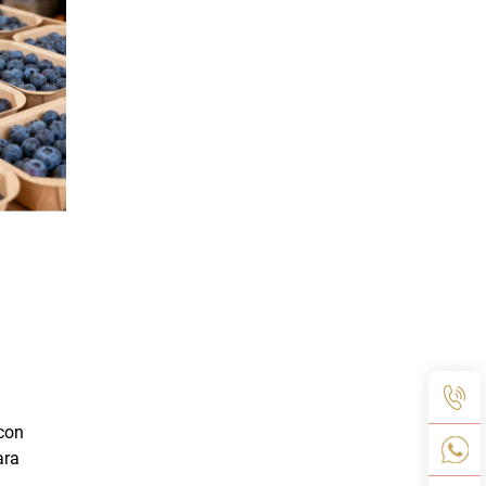
 con
ara