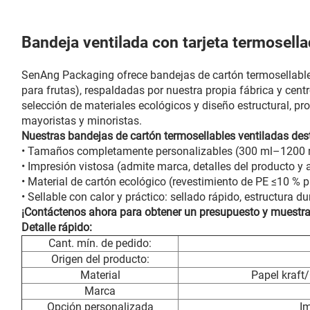
Bandeja ventilada con tarjeta termosell
SenAng Packaging ofrece bandejas de cartón termosellable
para frutas), respaldadas por nuestra propia fábrica y cen
selección de materiales ecológicos y diseño estructural, pr
mayoristas y minoristas.
Nuestras bandejas de cartón termosellables ventiladas dest
• Tamaños completamente personalizables (300 ml–1200 ml
• Impresión vistosa (admite marca, detalles del producto y a
• Material de cartón ecológico (revestimiento de PE ≤10 % p
• Sellable con calor y práctico: sellado rápido, estructura d
¡Contáctenos ahora para obtener un presupuesto y muestras
Detalle rápido:
Cant. mín. de pedido:
Origen del producto:
Material
Papel kraft
Marca
Opción personalizada
I