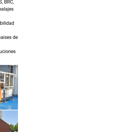
S, BRC,
balajes
bilidad
países de
luciones