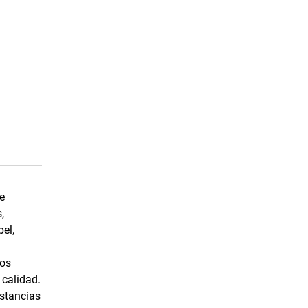
e
,
el,
pos
 calidad.
ustancias