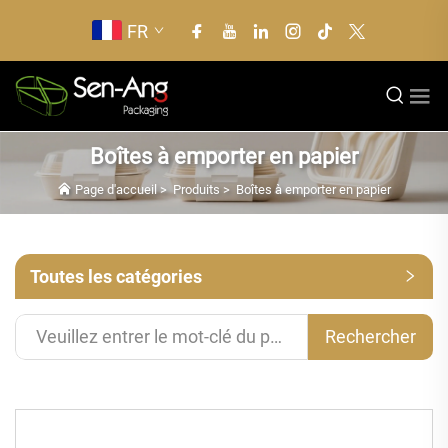
FR
Boîtes à emporter en papier
Page d'accueil
>
Produits
>
Boîtes à emporter en papier
Toutes les catégories
Rechercher