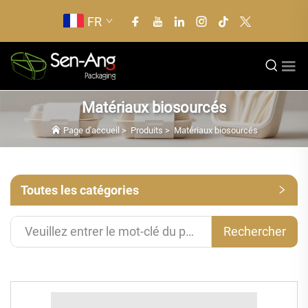
FR
Matériaux biosourcés
Page d'accueil
>
Produits
>
Matériaux biosourcés
Toutes les catégories
Rechercher