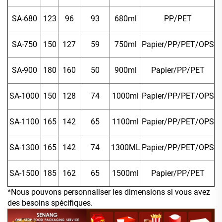
SA-680
123
96
93
680ml
PP/PET
SA-750
150
127
59
750ml
Papier/PP/PET/OPS
SA-900
180
160
50
900ml
Papier/PP/PET
SA-1000
150
128
74
1000ml
Papier/PP/PET/OPS
SA-1100
165
142
65
1100ml
Papier/PP/PET/OPS
SA-1300
165
142
74
1300ML
Papier/PP/PET/OPS
SA-1500
185
162
65
1500ml
Papier/PP/PET
*Nous pouvons personnaliser les dimensions si vous avez
des besoins spécifiques.