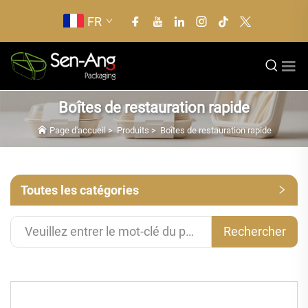
FR
Boîtes de restauration rapide
Page d'accueil
>
Produits
>
Boîtes de restauration rapide
Toutes les catégories
Rechercher