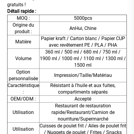
gratuits !
Détail rapide :
MOQ :
5000pcs
Origine du
AnHui, Chine
produit :
Papier kraft / Carton blanc / Papier CUP
Matière
avec revêtement PE / PLA / PHA
360 ml / 500 ml / 680 ml / 750 ml /
Volume
1900 ml / 1000 ml / 1100 ml / 1300 ml /
1500 ml
Option
Impression/Taille/Matériau
personnalisée
Caractéristique
Résistant à l'huile et aux fuites,
:
compartiments séparés
OEM/ODM :
Accepté
Restaurant de restauration
Utilisation
rapide/Restaurant/Camion de
nourriture/Supermarché
Cuisses de poulet frit / Ailes de poulet frit
Utilisation
/ Nuggets de poulet / Frites / Snacks