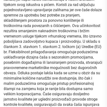
tijekom svog iskustva s pićem. Koristi za rad uključuju
pojednostavljeno upravljanje zalihama jer ove čaše dolaze
spremne za upotrebu bez potrebe za pranjem,
skladištenjem prostora za ponovno korištenje ili
troškovima rada povezanih s čišćenjem. Ova učinkovitost
rezultira smanjenim naknadnim troškovima i bržim
vremenom usluge tijekom vrhunskog vremena, što izravno
poboljšava zadovoljstvo kupaca i proizvodnju. U skladu s
člankom 3. stavkom 1. stavkom 2. točkom (a) Uredbe (EU)
br. Fleksibilnost prilagođavanja omogućuje poduzećima
usklađivanje dizajna čaša s sezonskim promocijama,
posebnim događajima ili lansiranjem proizvoda, stvarajući
pravovremene marketinške mogućnosti bez dugoročnih
obveza. Odluka postaje lakša kada se uzme u obzir da su
minimalne količine narudžbi sve dostupnije, što čak i
malim poduzećima omogućuje pristup profesionalnoj
štampi na zamjenu koja je ranije bila dostupna samo
velikim korporacijama. Čaše osiguravaju dosljedno
jamstvo kvalitete jer ugledni proizvođači provode stroge
kontrole kvalitete, osiguravajući da svaka čaša ispunjava