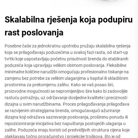
Skalabilna rješenja koja podupiru
rast poslovanja
Posebne čaše za jednokratnu upotrebu pružaju skalabilna rješenja
koja se prilagođavaju poduzećima u svakoj fazi rasta, od start-up
tvrtki koje uspostavljaju početnu prisutnost brenda do etabliranih
poduzeća koja upravljaju velikim obimom poslovanja. Fleksibilne
minimalne količine narudžbi omogućuju profesionalno tiskanje na
zamjenu bez potrebe za velikim ulaganjima u kapital ili skladišnim
prostorima za prekomjernu zalihu. Kako se vaš posao širi,
proizvodne mogućnosti se nepromijenljivo šire kako bi zadovoljile
rastuću potražnju, uz održavanje dosljedne kvalitete i preciznosti
dizajna u svim narudžbinama. Proces prilagođavanja prilagođava
se razvijenim strategijama brenda, omogućavajući ažuriranje
dizajna koji odražava sazrevanje poslovanja, proširenu ponudu ili
repozicioniranje inicijativa bez napuštanja postojećih ulaganja u
zalihe. Poduzeća imaju koristi od predvidljivih struktura cijena koje
olakšavaju točno proračunstvo i projekcije troškova, što je od