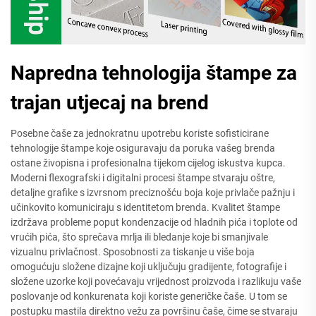
Napredna tehnologija štampe za
trajan utjecaj na brend
Posebne čaše za jednokratnu upotrebu koriste sofisticirane
tehnologije štampe koje osiguravaju da poruka vašeg brenda
ostane živopisna i profesionalna tijekom cijelog iskustva kupca.
Moderni flexografski i digitalni procesi štampe stvaraju oštre,
detaljne grafike s izvrsnom preciznošću boja koje privlače pažnju i
učinkovito komuniciraju s identitetom brenda. Kvalitet štampe
izdržava probleme poput kondenzacije od hladnih pića i toplote od
vrućih pića, što sprečava mrlja ili bledanje koje bi smanjivale
vizualnu privlačnost. Sposobnosti za tiskanje u više boja
omogućuju složene dizajne koji uključuju gradijente, fotografije i
složene uzorke koji povećavaju vrijednost proizvoda i razlikuju vaše
poslovanje od konkurenata koji koriste generičke čaše. U tom se
postupku mastila direktno vežu za površinu čaše, čime se stvaraju