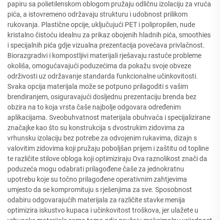
papiru sa polietilenskom oblogom pružaju odličnu izolaciju za vruća
pića, a istovremeno održavaju strukturu i udobnost prilikom
rukovanja. Plastične opcije, uključujući PET i polipropilen, nude
kristalno čistoću idealnu za prikaz obojenih hladnih pića, smoothies
i specijalnih pića gdje vizualna prezentacija povećava privlačnost.
Biorazgradivi i kompostljivi materijali rješavaju rastuće probleme
okoliša, omogućavajući poduzećima da pokažu svoje obveze
održivosti uz održavanje standarda funkcionalne učinkovitosti.
Svaka opcija materijala može se potpuno prilagoditi s vašim
brendiranjem, osiguravajući dosljednu prezentaciju brenda bez
obzira na to koja vrsta čaše najbolje odgovara određenim
aplikacijama. Sveobuhvatnost materijala obuhvaća i specijalizirane
značajke kao što su konstrukcija s dvostrukim zidovima za
vrhunsku izolaciju bez potrebe za odvojenim rukavima, dizajn s
valovitim zidovima koji pružaju poboljšan prijem i zaštitu od topline
te različite stilove obloga koji optimiziraju Ova raznolikost znači da
poduzeća mogu odabrati prilagođene čaše za jednokratnu
upotrebu koje su točno prilagođene operativnim zahtjevima
umjesto da se kompromituju s rješenjima za sve. Sposobnost
odabiru odgovarajućih materijala za različite stavke menija
optimizira iskustvo kupaca i učinkovitost troškova, jer ulažete u