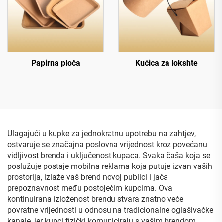
Papirna ploča
Kućica za lokshte
Ulagajući u kupke za jednokratnu upotrebu na zahtjev,
ostvaruje se značajna poslovna vrijednost kroz povećanu
vidljivost brenda i uključenost kupaca. Svaka čaša koja se
poslužuje postaje mobilna reklama koja putuje izvan vaših
prostorija, izlaže vaš brend novoj publici i jača
prepoznavnost među postojećim kupcima. Ova
kontinuirana izloženost brendu stvara znatno veće
povratne vrijednosti u odnosu na tradicionalne oglašivačke
kanale, jer kupci fizički komuniciraju s vašim brendom