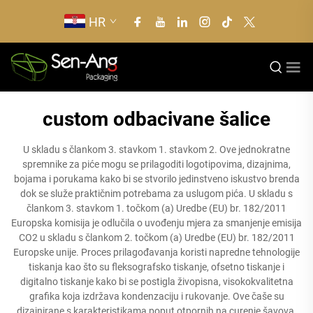
HR
custom odbacivane šalice
U skladu s člankom 3. stavkom 1. stavkom 2. Ove jednokratne
spremnike za piće mogu se prilagoditi logotipovima, dizajnima,
bojama i porukama kako bi se stvorilo jedinstveno iskustvo brenda
dok se služe praktičnim potrebama za uslugom pića. U skladu s
člankom 3. stavkom 1. točkom (a) Uredbe (EU) br. 182/2011
Europska komisija je odlučila o uvođenju mjera za smanjenje emisija
CO2 u skladu s člankom 2. točkom (a) Uredbe (EU) br. 182/2011
Europske unije. Proces prilagođavanja koristi napredne tehnologije
tiskanja kao što su fleksografsko tiskanje, ofsetno tiskanje i
digitalno tiskanje kako bi se postigla živopisna, visokokvalitetna
grafika koja izdržava kondenzaciju i rukovanje. Ove čaše su
dizajnirane s karakteristikama poput otpornih na curenje šavova,