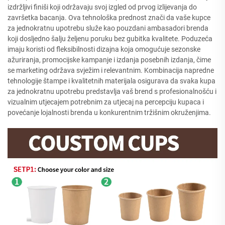
izdržljivi finiši koji održavaju svoj izgled od prvog izlijevanja do
završetka bacanja. Ova tehnološka prednost znači da vaše kupce
za jednokratnu upotrebu služe kao pouzdani ambasadori brenda
koji dosljedno šalju željenu poruku bez gubitka kvalitete. Poduzeća
imaju koristi od fleksibilnosti dizajna koja omogućuje sezonske
ažuriranja, promocijske kampanje i izdanja posebnih izdanja, čime
se marketing održava svježim i relevantnim. Kombinacija napredne
tehnologije štampe i kvalitetnih materijala osigurava da svaka kupa
za jednokratnu upotrebu predstavlja vaš brend s profesionalnošću i
vizualnim utjecajem potrebnim za utjecaj na percepciju kupaca i
povećanje lojalnosti brenda u konkurentnim tržišnim okruženjima.