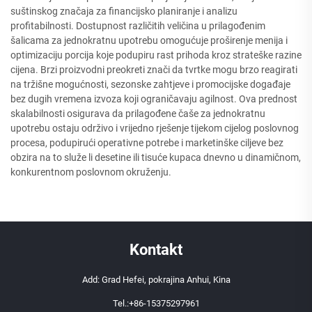
suštinskog značaja za financijsko planiranje i analizu
profitabilnosti. Dostupnost različitih veličina u prilagođenim
šalicama za jednokratnu upotrebu omogućuje proširenje menija i
optimizaciju porcija koje podupiru rast prihoda kroz strateške razine
cijena. Brzi proizvodni preokreti znači da tvrtke mogu brzo reagirati
na tržišne mogućnosti, sezonske zahtjeve i promocijske događaje
bez dugih vremena izvoza koji ograničavaju agilnost. Ova prednost
skalabilnosti osigurava da prilagođene čaše za jednokratnu
upotrebu ostaju održivo i vrijedno rješenje tijekom cijelog poslovnog
procesa, podupirući operativne potrebe i marketinške ciljeve bez
obzira na to služe li desetine ili tisuće kupaca dnevno u dinamičnom,
konkurentnom poslovnom okruženju.
Kontakt
Add: Grad Hefei, pokrajina Anhui, Kina
Tel.:
+86-15375297961