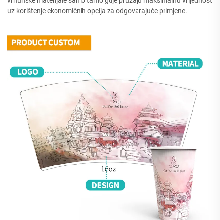
vrhunske materijale samo tamo gdje pružaju maksimalnu vrijednost
uz korištenje ekonomičnih opcija za odgovarajuće primjene.