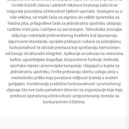
čvrstih bočnih zidova i udobnih tekstura hvatanja kako bi se
osigurala pouzdana učinkovitost tijekom uporabe. Dostupne su u
više veličina, od malih čaša za espreso do velikih spremnika za
hladna pića, prilagođene čaše za jednokratnu upotrebu uklapaju
različite vrste pića i zahtjeve za serviranjem. Tehnološke značajke
uključuju materijale prehrambenog kvaliteta koji ispunjavaju
sigurnosne standarde, opcijske poklopce i rukave za poboljšanu
funkcionalnost te obrade premaza koji sprečavaju namočenje i
održavaju strukturalni integritet. Aplikacije se odnose na restorane,
kafiće, ugostiteljske događaje, korporativne funkcije, festivale,
sportska mjesta i promocijske kampanje. Ulagajući u kupke za
jednokratnu upotrebu, tvrtke pretvaraju običnu uslugu pića u
marketinšku priliku koja povećava vidljivost brenda s svakim
gutljajem. Kombinacija praktične funkcionalnosti i promotivnog
utjecaja čini ove čaše pametnim izborom za organizacije koje daju
prednost operativnoj učinkovitosti i prepoznavanju brenda na
konkurentnim tržištima.