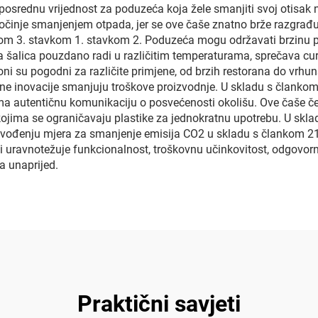
eposrednu vrijednost za poduzeća koja žele smanjiti svoj otisak 
očinje smanjenjem otpada, jer se ove čaše znatno brže razgrađuj
nkom 3. stavkom 1. stavkom 2. Poduzeća mogu održavati brzinu
alica pouzdano radi u različitim temperaturama, sprečava curenj
oni su pogodni za različite primjene, od brzih restorana do vrh
lne inovacije smanjuju troškove proizvodnje. U skladu s članko
 autentičnu komunikaciju o posvećenosti okolišu. Ove čaše čest
ojima se ograničavaju plastike za jednokratnu upotrebu. U skl
 uvođenju mjera za smanjenje emisija CO2 u skladu s člankom 21
i uravnotežuje funkcionalnost, troškovnu učinkovitost, odgovor
a unaprijed.
Praktični savjeti