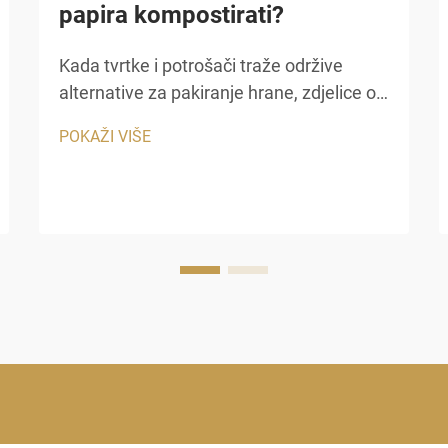
papira kompostirati?
Kada tvrtke i potrošači traže održive
alternative za pakiranje hrane, zdjelice od
kraft papira stalno su na vrhu razgovora.
POKAŽI VIŠE
Njihov prirodni smeđi izgled, čvrsta
konstrukcija i ekološki prihvatljivi brend
čine ih popularnim izborom...