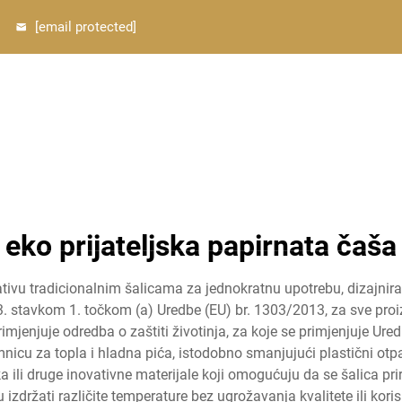
[email protected]
O nama
Proizvodi
Fabrički prikaz
Personalizacija
eko prijateljska papirnata čaša
ativu tradicionalnim šalicama za jednokratnu upotrebu, dizajnir
 3. stavkom 1. točkom (a) Uredbe (EU) br. 1303/2013, za sve pro
rimjenjuje odredba o zaštiti životinja, za koje se primjenjuje Ured
mnicu za topla i hladna pića, istodobno smanjujući plastični otpa
a ili druge inovativne materijale koji omogućuju da se šalica pr
izdržati različite temperature bez ugrožavanja kvalitete ili kor