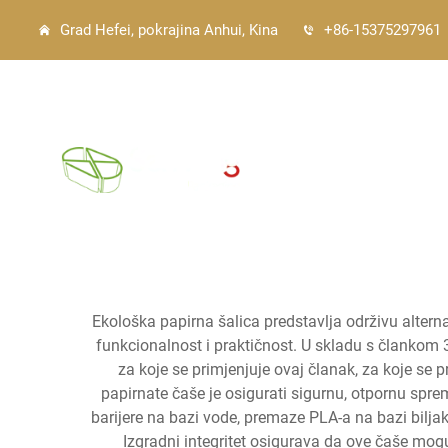
Grad Hefei, pokrajina Anhui, Kina
+86-15375297961
Glavna stranica
Ekološka papirna šalica predstavlja održivu altern
funkcionalnost i praktičnost. U skladu s člankom
za koje se primjenjuje ovaj članak, za koje se p
papirnate čaše je osigurati sigurnu, otpornu spre
barijere na bazi vode, premaze PLA-a na bazi biljak
Izgradni integritet osigurava da ove čaše mogu 