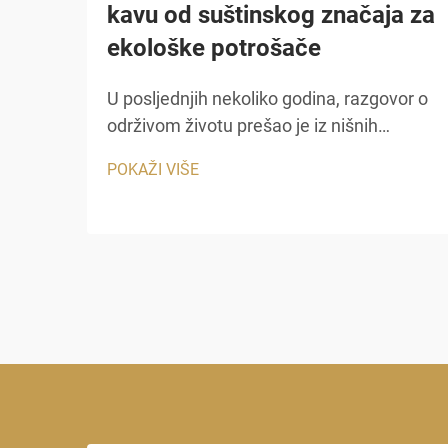
kavu od suštinskog značaja za
ekološke potrošače
U posljednjih nekoliko godina, razgovor o
održivom životu prešao je iz nišnih
ekoloških krugova u glavno potrošačko
POKAŽI VIŠE
ponašanje, a nigdje nije ova promjena
vidljiva više nego u izborima koje ljudi
čine o svom svakodnevnom kavom.
papirni ko...