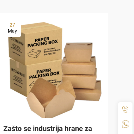
27
0
May
Ju
Zašto se industrija hrane za
Koj