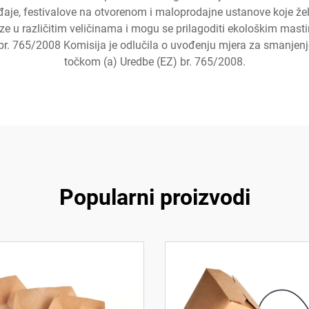
ađaje, festivalove na otvorenom i maloprodajne ustanove koje ž
e u različitim veličinama i mogu se prilagoditi ekološkim masti
br. 765/2008 Komisija je odlučila o uvođenju mjera za smanjenj
točkom (a) Uredbe (EZ) br. 765/2008.
Popularni proizvodi