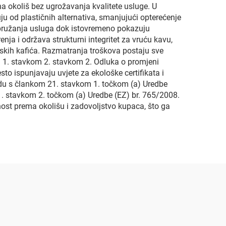
na okoliš bez ugrožavanja kvalitete usluge. U
u od plastičnih alternativa, smanjujući opterećenje
 pružanja usluga dok istovremeno pokazuju
a i održava strukturni integritet za vruću kavu,
unskih kafića. Razmatranja troškova postaju sve
m 1. stavkom 2. stavkom 2. Odluka o promjeni
o ispunjavaju uvjete za ekološke certifikata i
adu s člankom 21. stavkom 1. točkom (a) Uredbe
. stavkom 2. točkom (a) Uredbe (EZ) br. 765/2008.
nost prema okolišu i zadovoljstvo kupaca, što ga