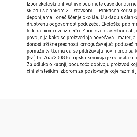
Izbor ekološki prihvatljive papirnate čaše donosi n
skladu s člankom 21. stavkom 1. Praktična korist p
deponijama i onečišćenje okoliša. U skladu s čla
društvenu odgovornost poduzeća. Ekološka papirna š
ledena pića i sve između. Zbog svoje svestranosti, 
povoljnija kako se proizvodnja povećava i materija
donosi tržišne prednosti, omogućavajući poduzećima
pomažu tvrtkama da se pridržavaju novih propisa k
(EZ) br. 765/2008 Europska komisija je odlučila o
Za odluke o kupnji, poduzeća dobivaju proizvod koj
čini strateškim izborom za poslovanje koje razmišlj