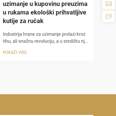
uzimanje u kupovinu preuzima
kut
u rukama ekološki prihvatljive
vl
kutije za ručak
Pril
mora
Industrija hrane za uzimanje prolazi kroz
razl
tihu, ali snažnu revoluciju, a u središtu nje
POKA
kutij
su ekološki prihvatljive kutije za ručak.
POKAŽI VIŠE
otpo
Ono što je nekada bilo niša preferencije
najva
među ekološki svjesnim potrošačima je
postao glavno očekivanje da restorani,...