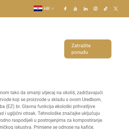
HR
Primjena
Novice
Zatražite
ponudu
Kontaktiraj nas
anom tako da smanji utjecaj na okoliš, zadržavajući
izvode koji se proizvode u skladu s ovom Uredbom,
ba (EZ) br. Glavna funkcija ekološki prihvatljive
d i ugljični otisak. Tehnološke značajke uključuju
irodno raspodijeli u postrojenjima za kompostiranje.
isničkog iskustva. Primjene se odnose na kafiće,