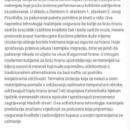
materijala koje pruža iznimne performanse u kritičnim zahtjevima
za pakovanje. U skladu s člankom 3. stavkom 1. stavkom 2. ovog
Pravilnika, za pakovanje paketa potrebno je imati u vidu: Ova
napredna tehnologija materijala osigurava da kutije za brzu hranu
zadrže svoj oblik i zaštitne kvalitete čak i kada sadrže vruće, masne
proizvode poput hamburgera ili pržene piletine duže vrijeme.
Unutarnje obloge koriste tretmane koje su sigurne za hranu i koje
sprečavaju prijenos ukusa i kemijsku migraciju, čime se jamči da
pakiranje nikada ne utječe na ukus ili sigurnost hrane. U mnogim
modernim kutijama za brzu hranu upotrebljavaju se materijali na
biljnoj osnovi ili minerali koji nude usporedivu učinkovitost s
tradicionalnim alternativama na bazi nafte, uz podršku
inicijativama održivosti. Termalna izolacija koja se nalazi u ovim
materijalima pomaže u održavanju optimalne temperature obroke,
održavajući toplu hranu iznad 140 stupnjeva Fahrenheita tijekom
tipičnih vremenskih okvira isporuke i sprečavajući prevremeno
zagrijavanje hladnih stvari. Ova sofisticirana tehnologija materijala
predstavlja značajnu vrijednost za poduzeća koja pripremaju
osiguranje kvalitete i zadovoljstvo kupaca u svojim operacijama za
uzimanje.