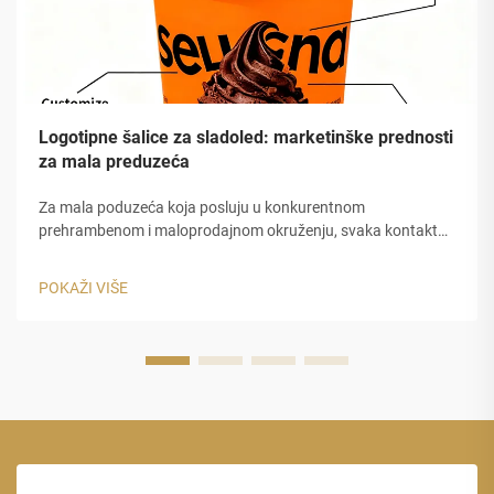
Logotipne šalice za sladoled: marketinške prednosti
za mala preduzeća
Za mala poduzeća koja posluju u konkurentnom
prehrambenom i maloprodajnom okruženju, svaka kontaktna
točka s kupcima predstavlja potencijalnu marketinšku priliku.
Posebno logo sladoled čaše predstavljaju jedan od
POKAŽI VIŠE
najpotcenjenijih, ali vrlo učinkovitog branding alata
dostupnih...