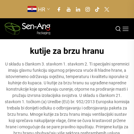
HR
kutije za brzu hranu
U skladu s člankom 3. stavkom 1. stavkom 2. Ti specijalni spremnici
imaju glavnu funkciju sigurnog prijevoza vruće ili hladne hrane, a
istovremeno održavaju svježinu, temperaturu i kvalitetu isporuke iz
kuhinje do kupaca. U kutije za brzu hranu su ugrađene napredne
konstrukcije koje sprečavaju curenje, otporne na prodiranje masti i
pružaju izvrsna izolacijska svojstva. U skladu s člankom 21.
stavkom 1. točkom (a) Uredbe (EU) br. 952/2013 Europska komisija
trebala bi donijeti odluku o odbrojavanju i odbrojavanju paketa za
brzu hranu. Mnoge kutije za brzu hranu imaju ventilacijski sustav
koji sprečava nakupljanje vlage, čime se čuva krastavost pržene
hrane i omogućuje da se pare pravilno ispuštaju. Primjene kutija za
brzu hranu obuhvaćaju više sektora prehrambenih usluga,