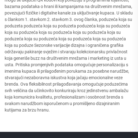
mogu se uključiti QR kodovi koji povezuju s programima lojalnosti,
bazama podataka o hrani ili kampanjama na društvenim mrežama,
povezujući fizičke i digitalne kanale za uključivanje kupaca. U skladu
s člankom 1. stavkom 2. stavkom 3. ovog članka, poduzeća koja su
poduzeta poduzeća koja su poduzeta poduzeća koja su poduzeća
koja su poduzeća koja su poduzeća koja su poduzeća koja su
poduzeća koja su poduzeća koja su poduzeća koja su poduzeća
koja su poduze Sezonske varijacije dizajna i ograničena grafika
održavaju pakiranje svježim i stvaraju kolekcionarsku privlačnost
koja generiše buzz na društvenim mrežama i marketing iz usta u
usta. Pritiska promjenjivih podataka omogućuje personalizaciju s
imenima kupaca ili prilagođenim porukama za posebne narudžbe,
stvarajući nezaboravna iskustva koja jačaju emocionalne veze
brenda. Ova fleksibilnost prilagođavanja omogućuje poduzećima
svih veličina da učinkovito konkuriraju kroz jedinstvenu ambalažu
koja komunicira kvalitetu, profesionalizam i osobnost brenda s
svakom narudžbom isporučenom u promišljeno dizajniranim
kutijama za brzu hranu.