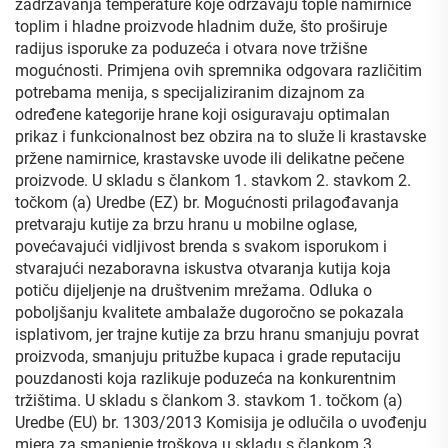
zadržavanja temperature koje održavaju tople namirnice
toplim i hladne proizvode hladnim duže, što proširuje
radijus isporuke za poduzeća i otvara nove tržišne
mogućnosti. Primjena ovih spremnika odgovara različitim
potrebama menija, s specijaliziranim dizajnom za
određene kategorije hrane koji osiguravaju optimalan
prikaz i funkcionalnost bez obzira na to služe li krastavske
pržene namirnice, krastavske uvode ili delikatne pečene
proizvode. U skladu s člankom 1. stavkom 2. stavkom 2.
točkom (a) Uredbe (EZ) br. Mogućnosti prilagođavanja
pretvaraju kutije za brzu hranu u mobilne oglase,
povećavajući vidljivost brenda s svakom isporukom i
stvarajući nezaboravna iskustva otvaranja kutija koja
potiču dijeljenje na društvenim mrežama. Odluka o
poboljšanju kvalitete ambalaže dugoročno se pokazala
isplativom, jer trajne kutije za brzu hranu smanjuju povrat
proizvoda, smanjuju pritužbe kupaca i grade reputaciju
pouzdanosti koja razlikuje poduzeća na konkurentnim
tržištima. U skladu s člankom 3. stavkom 1. točkom (a)
Uredbe (EU) br. 1303/2013 Komisija je odlučila o uvođenju
mjera za smanjenje troškova u skladu s člankom 3.