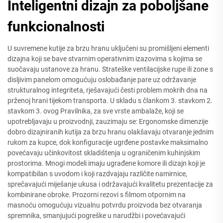
Inteligentni dizajn za poboljšane
funkcionalnosti
U suvremene kutije za brzu hranu uključeni su promišljeni elementi
dizajna koji se bave stvarnim operativnim izazovima s kojima se
suočavaju ustanove za hranu. Strateške ventilacijske rupe ili zone s
disljivim panelom omogućuju oslobađanje pare uz održavanje
strukturalnog integriteta, rješavajući česti problem mokrih dna na
prženoj hrani tijekom transporta. U skladu s člankom 3. stavkom 2.
stavkom 3. ovog Pravilnika, za sve vrste ambalaže, koji se
upotrebljavaju u proizvodnji, zauzimaju se: Ergonomske dimenzije
dobro dizajniranih kutija za brzu hranu olakšavaju otvaranje jednim
rukom za kupce, dok konfiguracije ugrđene postavke maksimalno
povećavaju učinkovitost skladištenja u ograničenim kuhinjskim
prostorima. Mnogi modeli imaju ugrađene komore ili dizajn koji je
kompatibilan s uvodom i koji razdvajaju različite namirnice,
sprečavajući miješanje ukusa i održavajući kvalitetu prezentacije za
kombinirane obroke. Prozorni rezovi s filmom otpornim na
masnoću omogućuju vizualnu potvrdu proizvoda bez otvaranja
spremnika, smanjujući pogreške u narudžbi i povećavajući