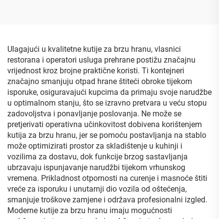
Ulagajući u kvalitetne kutije za brzu hranu, vlasnici
restorana i operatori usluga prehrane postižu značajnu
vrijednost kroz brojne praktične koristi. Ti kontejneri
značajno smanjuju otpad hrane štiteći obroke tijekom
isporuke, osiguravajući kupcima da primaju svoje narudžbe
u optimalnom stanju, što se izravno pretvara u veću stopu
zadovoljstva i ponavljanje poslovanja. Ne može se
pretjerivati operativna učinkovitost dobivena korištenjem
kutija za brzu hranu, jer se pomoću postavljanja na stablo
može optimizirati prostor za skladištenje u kuhinji i
vozilima za dostavu, dok funkcije brzog sastavljanja
ubrzavaju ispunjavanje narudžbi tijekom vrhunskog
vremena. Prikladnost otpornosti na curenje i masnoće štiti
vreće za isporuku i unutarnji dio vozila od oštećenja,
smanjuje troškove zamjene i održava profesionalni izgled.
Moderne kutije za brzu hranu imaju mogućnosti