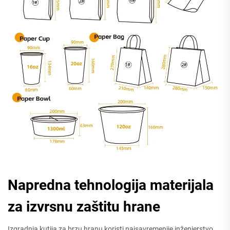
Napredna tehnologija materijala
za izvrsnu zaštitu hrane
Izgradnja kutija za brzu hranu koristi najsavremenije inženjerstvo