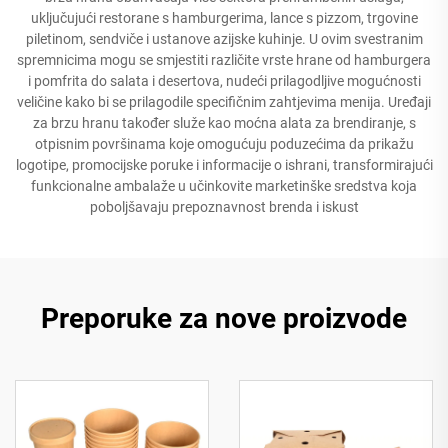
uključujući restorane s hamburgerima, lance s pizzom, trgovine
piletinom, sendviče i ustanove azijske kuhinje. U ovim svestranim
spremnicima mogu se smjestiti različite vrste hrane od hamburgera
i pomfrita do salata i desertova, nudeći prilagodljive mogućnosti
veličine kako bi se prilagodile specifičnim zahtjevima menija. Uređaji
za brzu hranu također služe kao moćna alata za brendiranje, s
otpisnim površinama koje omogućuju poduzećima da prikažu
logotipe, promocijske poruke i informacije o ishrani, transformirajući
funkcionalne ambalaže u učinkovite marketinške sredstva koja
poboljšavaju prepoznavnost brenda i iskust
Preporuke za nove proizvode