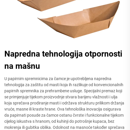
Napredna tehnologija otpornosti
na mašnu
U papirnim spremnicima za čamce je upotrebljena napredna
tehnologija za zaštitu od masti koja ih razlikuje od konvencionalnih
papirnih spremnika za prehrambene usluge. Specijalni premaz koji
se primjenjuje tijekom proizvodnje stvara barijeru vlažnosti i ulja
koja sprečava prodiranje masti i održava strukturu prilikom držanja
vruće, masne ili kraste hrane. Ova tehnološka inovacija osigurava
da papirnati posude za čamce ostanu čvrste i funkcionalne tijekom
cijelog iskustva s hranom, od kuhinji do potrošnje kupaca, bez
mokrenja ili gubitka oblika. Odolnost na masnoće također sprečava