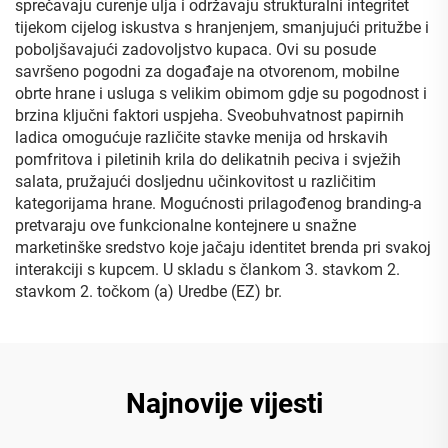
sprečavaju curenje ulja i održavaju strukturalni integritet
tijekom cijelog iskustva s hranjenjem, smanjujući pritužbe i
poboljšavajući zadovoljstvo kupaca. Ovi su posude
savršeno pogodni za događaje na otvorenom, mobilne
obrte hrane i usluga s velikim obimom gdje su pogodnost i
brzina ključni faktori uspjeha. Sveobuhvatnost papirnih
ladica omogućuje različite stavke menija od hrskavih
pomfritova i piletinih krila do delikatnih peciva i svježih
salata, pružajući dosljednu učinkovitost u različitim
kategorijama hrane. Mogućnosti prilagođenog branding-a
pretvaraju ove funkcionalne kontejnere u snažne
marketinške sredstvo koje jačaju identitet brenda pri svakoj
interakciji s kupcem. U skladu s člankom 3. stavkom 2.
stavkom 2. točkom (a) Uredbe (EZ) br.
Najnovije vijesti