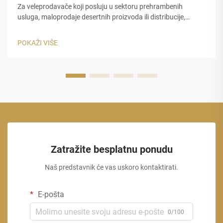
Za veleprodavače koji posluju u sektoru prehrambenih
usluga, maloprodaje desertnih proizvoda ili distribucije,
nabavka prave kupa za sladoled je jedna od najvažnijih
odluka o nabavci koje ćete donijeti. Kvalitet vaše ambalaže
POKAŽI VIŠE
direktno odražava na...
Zatražite besplatnu ponudu
Naš predstavnik će vas uskoro kontaktirati.
E-pošta
0/100