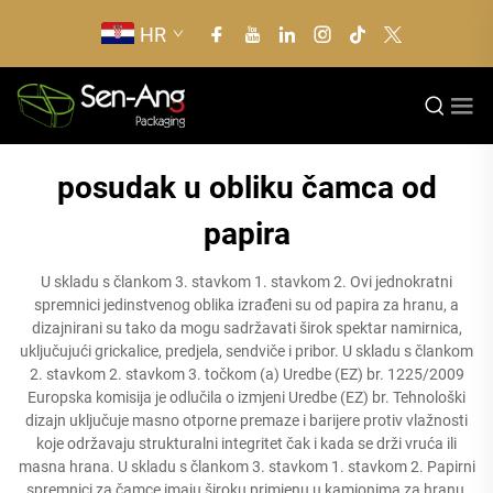
HR
posudak u obliku čamca od
papira
U skladu s člankom 3. stavkom 1. stavkom 2. Ovi jednokratni
spremnici jedinstvenog oblika izrađeni su od papira za hranu, a
dizajnirani su tako da mogu sadržavati širok spektar namirnica,
uključujući grickalice, predjela, sendviče i pribor. U skladu s člankom
2. stavkom 2. stavkom 3. točkom (a) Uredbe (EZ) br. 1225/2009
Europska komisija je odlučila o izmjeni Uredbe (EZ) br. Tehnološki
dizajn uključuje masno otporne premaze i barijere protiv vlažnosti
koje održavaju strukturalni integritet čak i kada se drži vruća ili
masna hrana. U skladu s člankom 3. stavkom 1. stavkom 2. Papirni
spremnici za čamce imaju široku primjenu u kamionima za hranu,