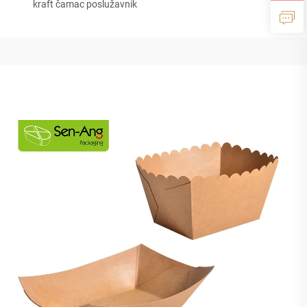
kraft čamac poslužavnik