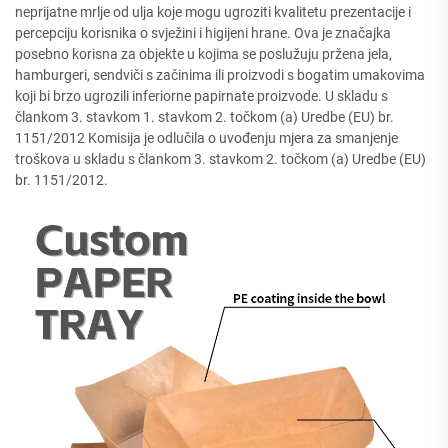
neprijatne mrlje od ulja koje mogu ugroziti kvalitetu prezentacije i
percepciju korisnika o svježini i higijeni hrane. Ova je značajka
posebno korisna za objekte u kojima se poslužuju pržena jela,
hamburgeri, sendviči s začinima ili proizvodi s bogatim umakovima
koji bi brzo ugrozili inferiorne papirnate proizvode. U skladu s
člankom 3. stavkom 1. stavkom 2. točkom (a) Uredbe (EU) br.
1151/2012 Komisija je odlučila o uvođenju mjera za smanjenje
troškova u skladu s člankom 3. stavkom 2. točkom (a) Uredbe (EU)
br. 1151/2012.