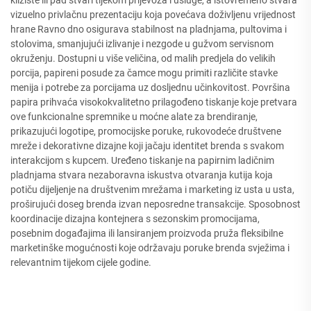
klizište ili pad stvari tijekom prijevoza i usluge, a istovremeno stvara
vizuelno privlačnu prezentaciju koja povećava doživljenu vrijednost
hrane Ravno dno osigurava stabilnost na pladnjama, pultovima i
stolovima, smanjujući izlivanje i nezgode u gužvom servisnom
okruženju. Dostupni u više veličina, od malih predjela do velikih
porcija, papireni posude za čamce mogu primiti različite stavke
menija i potrebe za porcijama uz dosljednu učinkovitost. Površina
papira prihvaća visokokvalitetno prilagođeno tiskanje koje pretvara
ove funkcionalne spremnike u moćne alate za brendiranje,
prikazujući logotipe, promocijske poruke, rukovodeće društvene
mreže i dekorativne dizajne koji jačaju identitet brenda s svakom
interakcijom s kupcem. Uređeno tiskanje na papirnim ladičnim
pladnjama stvara nezaboravna iskustva otvaranja kutija koja
potiču dijeljenje na društvenim mrežama i marketing iz usta u usta,
proširujući doseg brenda izvan neposredne transakcije. Sposobnost
koordinacije dizajna kontejnera s sezonskim promocijama,
posebnim događajima ili lansiranjem proizvoda pruža fleksibilne
marketinške mogućnosti koje održavaju poruke brenda svježima i
relevantnim tijekom cijele godine.