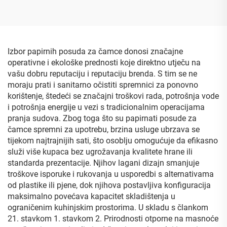
Izbor papirnih posuda za čamce donosi značajne
operativne i ekološke prednosti koje direktno utječu na
vašu dobru reputaciju i reputaciju brenda. S tim se ne
moraju prati i sanitarno očistiti spremnici za ponovno
korištenje, štedeći se značajni troškovi rada, potrošnja vode
i potrošnja energije u vezi s tradicionalnim operacijama
pranja sudova. Zbog toga što su papirnati posude za
čamce spremni za upotrebu, brzina usluge ubrzava se
tijekom najtrajnijih sati, što osoblju omogućuje da efikasno
služi više kupaca bez ugrožavanja kvalitete hrane ili
standarda prezentacije. Njihov lagani dizajn smanjuje
troškove isporuke i rukovanja u usporedbi s alternativama
od plastike ili pjene, dok njihova postavljiva konfiguracija
maksimalno povećava kapacitet skladištenja u
ograničenim kuhinjskim prostorima. U skladu s člankom
21. stavkom 1. stavkom 2. Prirodnosti otporne na masnoće