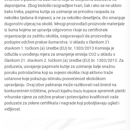
deponijama. Zbog biološki razgradljive tvari, čak i ako se ne ukloni
kako treba, papirna kutija za uzimanje se prirodno raspada za
nekoliko tjedana ili mjeseci, a ne za nekoliko desetljeća, što smanjuje
dugoročni utjecaj na okoliš. Mnogi proizvođači proizvode materijale
iz šuma kojima se upravlja odgovorno i koje su certificirale
organizacije za zaštitu okoliša, osiguravajući da proizvodnja
podupire održive prakse šumarstva. U skladu s člankom 21.
stavkom 1. točkom (a) Uredbe (EU) br. 1303/2013 Komisija je
odlučila o uvođenju mjera za smanjenje emisija CO2 u skladu s
člankom 21. stavkom 2. točkom (a) Uredbe (EU) br. 1303/2013. Za
poduzeća, usvajanje papirnate kutije za uzimanje šalje snažnu
poruku potrošačima koji su svjesni okoliša i koji aktivno traže
ustanove koje pokazuju istinsku posvećenost ekološkom
upravljanju. Ovaj izbor pakiranja može razlikovati vaš brend na
konkurentnim tržištima, privući lojalnu bazu kupaca spremnih platiti
vrhunske cijene za održive prakse i potencijalno kvalificirati vaše
poduzeće za zelene certifikata i nagrade koji poboljšavaju ugled i
vidljivost.