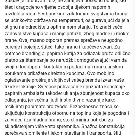
Sastav je intuitivan i brz, ne zahtijeva posebnu obuku, što
štedi dragocjeno vrijeme osoblja tijekom napornih
razdoblja rada. S vrhunskim izolatornim svojstvima hrana
se učinkovito održava na temperaturi, osiguravajući da jela
stignu na odredište u optimalnom stanju. To znači veće
zadovoljstvo kupaca i manje pritužbi zbog hladne ili mokre
hrane. Ovaj masno otporan premaz sprečava neugodno
curenje i bojenje, štiteći tako hranu i kupčeve stvari. Za
potrebe branding-a, papirna kutija za odlazak pruža odlično
platno za štampanje po narudžbi, omogućavajući vam da
svojim logotipom, kontaktnim podacima i marketinškim
porukama prikažete direktno kupcima. Ovo mobilno
oglašavanje proširuje vidljivost vašeg brenda izvan vaše
fizičke lokacije. Sveopće prihvaćanje i poznato korištenje
papirnih ambalaža također uklanja zbunjenost kupaca oko
odlaganja, jer većina ljudi instinktivno razumije kako
reciklirati papirnate proizvode. Bezbednosne značajke
uključuju konstrukciju otpornu na toplinu koja je pogodna i
za vruću i za hladnu hranu, što eliminira potrebu za
skladištenjem više vrsta spremnika. Snažna konstrukcija
sprečava slomljenje tijekom stavljanja i transporta, štiti