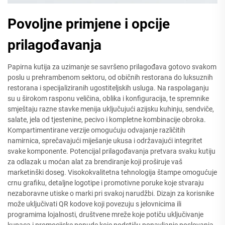
Povoljne primjene i opcije
prilagođavanja
Papirna kutija za uzimanje se savršeno prilagođava gotovo svakom
poslu u prehrambenom sektoru, od običnih restorana do luksuznih
restorana i specijaliziranih ugostiteljskih usluga. Na raspolaganju
su u širokom rasponu veličina, oblika i konfiguracija, te spremnike
smještaju razne stavke menija uključujući azijsku kuhinju, sendviče,
salate, jela od tjestenine, pecivo i kompletne kombinacije obroka.
Kompartimentirane verzije omogućuju odvajanje različitih
namirnica, sprečavajući miješanje ukusa i održavajući integritet
svake komponente. Potencijal prilagođavanja pretvara svaku kutiju
za odlazak u moćan alat za brendiranje koji proširuje vaš
marketinški doseg. Visokokvalitetna tehnologija štampe omogućuje
crnu grafiku, detaljne logotipe i promotivne poruke koje stvaraju
nezaboravne utiske o marki pri svakoj narudžbi. Dizajn za korisnike
može uključivati QR kodove koji povezuju s jelovnicima ili
programima lojalnosti, društvene mreže koje potiču uključivanje