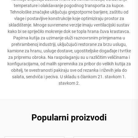
temperature i olakšavanje pogodnog transporta za kupce.
Tehnološke značajke uključuju grejzotporne barijere, zaštitu od
vlage i postavljive konstrukcije koje optimiziraju prostor za
skladištenje. Mnoge suvremene verzije imaju ventilacijski sustav
kako bi se spriječilo mokrenje dok se topla hrana čuva krastavca.
Papirna kutija za uzimanje služi raznovrsnim primjenama u
prehrambenoj industriji, uključujući restorane za brzu uslugu,
kamione za hranu, usluge dostave, ugostiteljske događaje i tvrtke
za pripremu obroka. Na raspolaganju su u različitim veličinama i
konfiguracijama, od malih spremnika za pribor do velikih kutija za
obitelj, te svestranosti pakiraju sve od rezanka i riževih jela do
salata, sendviča i peciva. U skladu s člankom 21. stavkom 1.
stavkom 2.
Popularni proizvodi