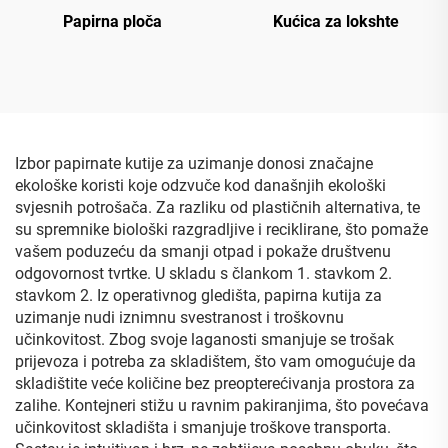
Papirna ploča
Kućica za lokshte
Izbor papirnate kutije za uzimanje donosi značajne
ekološke koristi koje odzvuče kod današnjih ekološki
svjesnih potrošača. Za razliku od plastičnih alternativa, te
su spremnike biološki razgradljive i reciklirane, što pomaže
vašem poduzeću da smanji otpad i pokaže društvenu
odgovornost tvrtke. U skladu s člankom 1. stavkom 2.
stavkom 2. Iz operativnog gledišta, papirna kutija za
uzimanje nudi iznimnu svestranost i troškovnu
učinkovitost. Zbog svoje laganosti smanjuje se trošak
prijevoza i potreba za skladištem, što vam omogućuje da
skladištite veće količine bez preopterećivanja prostora za
zalihe. Kontejneri stižu u ravnim pakiranjima, što povećava
učinkovitost skladišta i smanjuje troškove transporta.