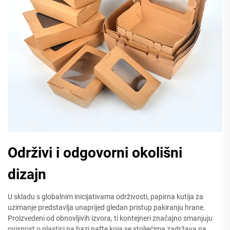
Održivi i odgovorni okolišni
dizajn
U skladu s globalnim inicijativama održivosti, papirna kutija za
uzimanje predstavlja unaprijed gledan pristup pakiranju hrane.
Proizvedeni od obnovljivih izvora, ti kontejneri značajno smanjuju
ovisnost o plastici na bazi nafte koja se stoljećima zadržava na