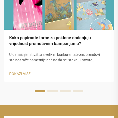
Kako papirnate torbe za poklone dodanjuju
vrijednost promotivnim kampanjama?
U današnjem tržištu s velikim konkurentstvom, brendovi
stalno traže pametnije načine da se istaknu i stvore
nezaboravne dojmove. Promotivne kampanje zahtijevaju više
od samo popusta ili digitalnih oglasa zahtijevaju fizičke točke
POKAŽI VIŠE
dodira koje nose...