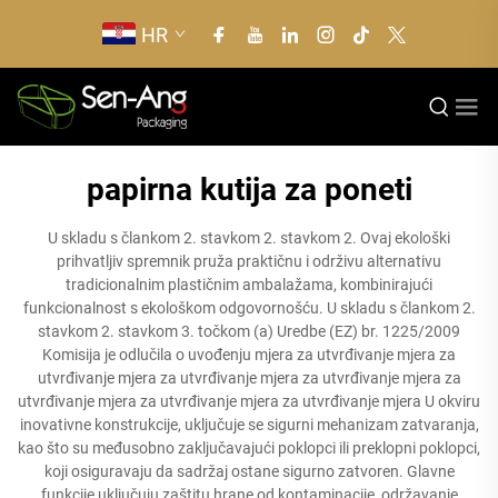
HR
papirna kutija za poneti
U skladu s člankom 2. stavkom 2. stavkom 2. Ovaj ekološki
prihvatljiv spremnik pruža praktičnu i održivu alternativu
tradicionalnim plastičnim ambalažama, kombinirajući
funkcionalnost s ekološkom odgovornošću. U skladu s člankom 2.
stavkom 2. stavkom 3. točkom (a) Uredbe (EZ) br. 1225/2009
Komisija je odlučila o uvođenju mjera za utvrđivanje mjera za
utvrđivanje mjera za utvrđivanje mjera za utvrđivanje mjera za
utvrđivanje mjera za utvrđivanje mjera za utvrđivanje mjera U okviru
inovativne konstrukcije, uključuje se sigurni mehanizam zatvaranja,
kao što su međusobno zaključavajući poklopci ili preklopni poklopci,
koji osiguravaju da sadržaj ostane sigurno zatvoren. Glavne
funkcije uključuju zaštitu hrane od kontaminacije, održavanje