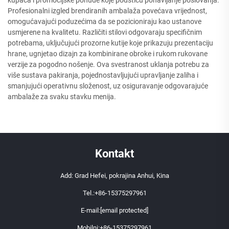
kupaca i promocijske ponude koje podstiču ponavljanje poslovanja.
Profesionalni izgled brendiranih ambalaža povećava vrijednost,
omogućavajući poduzećima da se pozicioniraju kao ustanove
usmjerene na kvalitetu. Različiti stilovi odgovaraju specifičnim
potrebama, uključujući prozorne kutije koje prikazuju prezentaciju
hrane, ugnjetao dizajn za kombinirane obroke i rukom rukovane
verzije za pogodno nošenje. Ova svestranost uklanja potrebu za
više sustava pakiranja, pojednostavljujući upravljanje zaliha i
smanjujući operativnu složenost, uz osiguravanje odgovarajuće
ambalaže za svaku stavku menija.
Kontakt
Add: Grad Hefei, pokrajina Anhui, Kina
Tel.:
+86-15375297961
E-mail:
[email protected]
Mobilni:
+86-15375297961