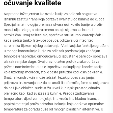
očuvanje kvalitete
Napredna inženjerstva iza svake kutije za odlazak osigurava
iznimnu zaštitu hrane koja održava kvalitetu od kuhinje do kupca.
Specijalna tehnologija premaza stvara učinkovitu barijeru protiv
masti, ulja i vlage, a istovremeno ostaje sigurna za hranu i
netoksična. Ovaj zaštitni sloj sprečava strukturno kvarenje čak i
kada sadrži tanko ili tekuće posuđe, održavajući integritet
spremnika tijekom cijelog putovanja. Ventilacijske funkcije ugrađene
u mnoge konstrukcije kutija za odlazak predstavljaju značajan
tehnološki napredak, omogućavajući ispuštanje pare dok sprečava
ulazak vanjske vlage. Ovaj uravnotežen protok zraka održava
pržene namirnice hrustakle i sprečava nakupljanje kondenzacije
koja uzrokuje mokroću, što je česta pritužba kod loših pakiranja.
Snažna konstrukcija može izdržati težak proces stavljanja,
prijevoza i rukovanja bez da se uruši ili deformiše, čime se osigurava
da pažljivo obloženi suđe stižu u vaš kuhinjski prostor jednako
privlačno kao i kad su izašli iz kuhinje. Priroda zadržavanja
temperature djelotvorno djeluje i na vruću i na hladnu hranu, a
papirni materijal pruža prirodnu izolaciju koja održava optimalne
temperature za obradu duže od mnogih plastičnih alternativa. U