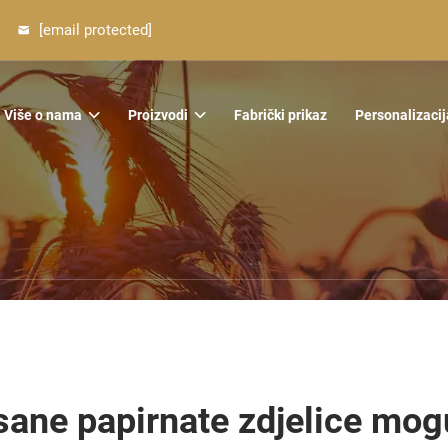
[email protected]
Više o nama
Proizvodi
Fabrički prikaz
Personalizacij
sane papirnate zdjelice mo