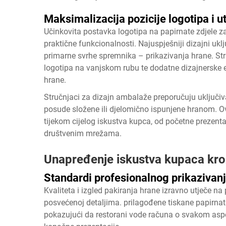
Maksimalizacija pozicije logotipa i u
Učinkovita postavka logotipa na papirnate zdjele za
praktične funkcionalnosti. Najuspješniji dizajni uk
primarne svrhe spremnika – prikazivanja hrane. Str
logotipa na vanjskom rubu te dodatne dizajnerske e
hrane.
Stručnjaci za dizajn ambalaže preporučuju uključiva
posude složene ili djelomično ispunjene hranom. O
tijekom cijelog iskustva kupca, od početne prezenta
društvenim mrežama.
Unapređenje iskustva kupaca kr
Standardi profesionalnog prikazivan
Kvaliteta i izgled pakiranja hrane izravno utječe n
posvećenoj detaljima.
prilagođene tiskane papirnat
pokazujući da restorani vode računa o svakom aspe