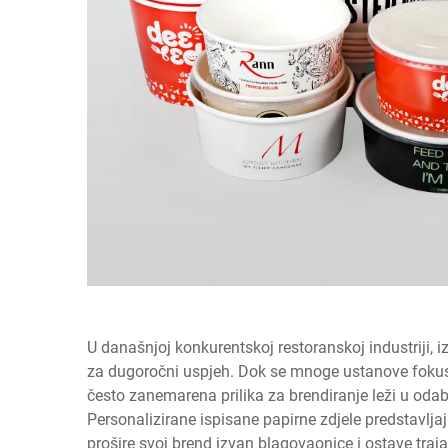
U današnjoj konkurentskoj restoranskoj industriji, i
za dugoročni uspjeh. Dok se mnoge ustanove fokusira
često zanemarena prilika za brendiranje leži u od
Personalizirane ispisane papirne zdjele predstavlj
prošire svoj brend izvan blagovaonice i ostave traj