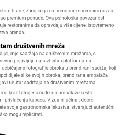
itetom hrane, zbog čega su brendirani spremnici nužan
ju kao premium ponude. Ova psihološka povezanost
ćuje restoranima da opravdaju više cijene, istovremeno
stva brenda.
utem društvenih mreža
ijeljenje sadržaja na društvenim mrežama, s
nevno pojavljuju na različitim platformama.
u uobičajene fotografije obroka u brendirani sadržaj koji
ci dijele slike svojih obroka, brendirana ambalaža
pojavi unutar sadržaja na društvenim mrežama.
žama kroz fotogenični dizajn ambalaže često
i privlačenja kupaca. Vizualni učinak dobro
ele svoja gastronomska iskustva, stvarajući autentični
ško mogu replicirati.