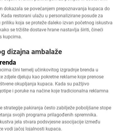
om dokazala se povećanjem prepoznavanja kupaca do
Kada restorani ulažu u personalizirane posude za
 priliku koja se proteže daleko izvan početnog iskustva
ko se tržište dostave hrane nastavlja širiti, čineći
s kupcima.
og dizajna ambalaže
brenda
cima čini temelj učinkovitog izgradnje brenda u
te zdjele djeluju kao pokretne reklame koje prenose
uštvene okupljanja kupaca. Kada su pažljivo
gotipe i poruke na načine koje tradicionalna reklamna
 strategije pakiranja često zabilježe poboljšane stope
etanja svojih programa prilagođenih spremnika.
kustva jela stvara podsvjesne asocijacije između
ze vodi jačoj lojalnosti kupaca.