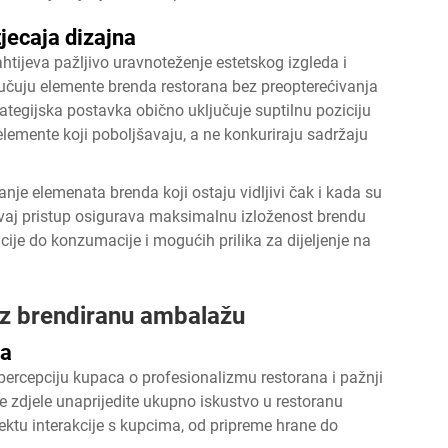
tjecaja dizajna
htijeva pažljivo uravnoteženje estetskog izgleda i
ljučuju elemente brenda restorana bez preopterećivanja
ategijska postavka obično uključuje suptilnu poziciju
lemente koji poboljšavaju, a ne konkuriraju sadržaju
nje elemenata brenda koji ostaju vidljivi čak i kada su
vaj pristup osigurava maksimalnu izloženost brendu
cije do konzumacije i mogućih prilika za dijeljenje na
oz brendiranu ambalažu
ja
a percepciju kupaca o profesionalizmu restorana i pažnji
e zdjele
unaprijedite ukupno iskustvo u restoranu
ktu interakcije s kupcima, od pripreme hrane do