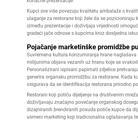
konačne prezentacije.
Kupci sve više povezuju kvalitetu ambalaže s kval
ulaganje za restorane koji žele da se pozicionira
između prezentacije i doživljaja vrijednosti omogu
gradeći jače odnose s kupcima kroz dosljedna isku
Pojačanje marketinške promidžbe p
Suvremena kultura konzumiranja hrane naglašava d
milijunima objava vezanih uz hranu koje se svakod
Personalizirani ispisani papirnati zdjelice pretvaraj
generira organsku promidžbu za restorane. Kada kup
osigurava da se identifikacija restorana prirodno 
Restorani koji potiču dijeljenje na društvenim mre
doživljavaju značajno povećanje organskog dosega 
dizajniranih brendiranih posuda potiče kupce da dij
usmeni marketing koji tradicionalna oglašavanja te