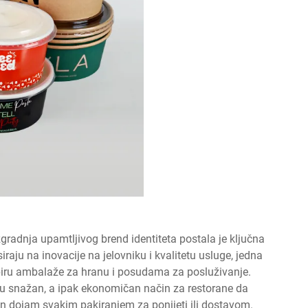
zgradnja upamtljivog brend identiteta postala je ključna
ju na inovacije na jelovniku i kvalitetu usluge, jedna
abiru ambalaže za hranu i posudama za posluživanje.
aju snažan, a ipak ekonomičan način za restorane da
an dojam svakim pakiranjem za ponijeti ili dostavom.