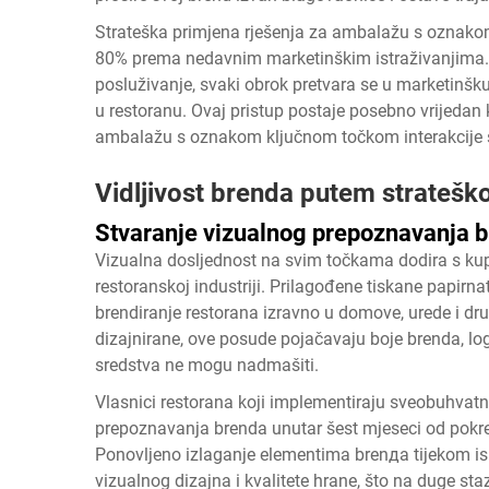
Strateška primjena rješenja za ambalažu s oznak
80% prema nedavnim marketinškim istraživanjima. 
posluživanje, svaki obrok pretvara se u marketinšku
u restoranu. Ovaj pristup postaje posebno vrijedan ka
ambalažu s oznakom ključnom točkom interakcije 
Vidljivost brenda putem stratešk
Stvaranje vizualnog prepoznavanja 
Vizualna dosljednost na svim točkama dodira s kup
restoranskoj industriji. Prilagođene tiskane papirna
brendiranje restorana izravno u domove, urede i dr
dizajnirane, ove posude pojačavaju boje brenda, lo
sredstva ne mogu nadmašiti.
Vlasnici restorana koji implementiraju sveobuhvatne
prepoznavanja brenda unutar šest mjeseci od pokr
Ponovljeno izlaganje elementima brenда tijekom is
vizualnog dizajna i kvalitete hrane, što na duge sta