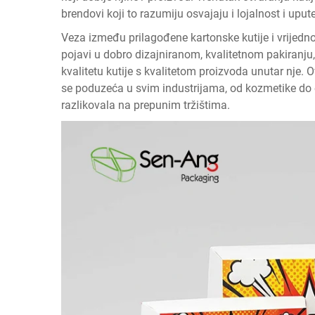
brendovi koji to razumiju osvajaju i lojalnost i upute
Veza između
prilagođene kartonske kutije
i vrijedn
pojavi u dobro dizajniranom, kvalitetnom pakiranju,
kvalitetu kutije s kvalitetom proizvoda unutar nje. O
se poduzeća u svim industrijama, od kozmetike do el
razlikovala na prepunim tržištima.