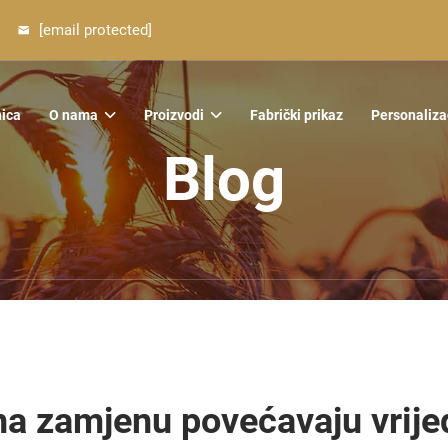
[email protected]
nica
O nama
Proizvodi
Fabrički prikaz
Personaliza
Blog
na zamjenu povećavaju vrije