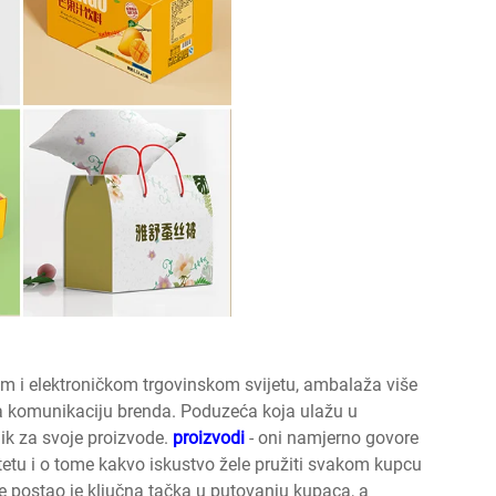
i elektroničkom trgovinskom svijetu, ambalaža više
za komunikaciju brenda. Poduzeća koja ulažu u
ik za svoje proizvode.
proizvodi
- oni namjerno govore
tetu i o tome kakvo iskustvo žele pružiti svakom kupcu
je postao je ključna tačka u putovanju kupaca, a