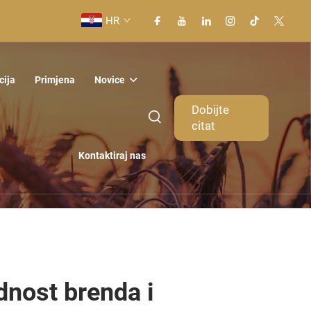
HR
cija
Primjena
Novice
Dobijte
citat
Kontaktiraj nas
dnost brenda i