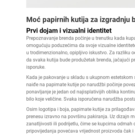
Moć papirnih kutija za izgradnju 
Prvi dojam i vizualni identitet
Prepoznavanje brenda počinje u trenutku kada kupa
omogućuju poduzećima da svoje vizualne identitete lo
u trodimenzionalno, opipljivo iskustvo. Za razliku 
da svaka kutija bude produžetak brenda, jačajući p
isporuke.
Kada je pakovanje u skladu s ukupnom estetskom st
naiđe na papirnate kutije po narudžbi počinje povez
ponavljanje je jedan od najisplativijih oblika kon
bilo koje veličine. Svaka isporučena narudžba posta
Osim logotipa i boja, papirnate kutije za prilagođ
prenesu izravno na površinu pakiranja. Uz dizajn m
zanatljivosti ili podrijetlu, čime se kupcima odmah d
pripovijedanja povećava vrijednost proizvoda čak i p