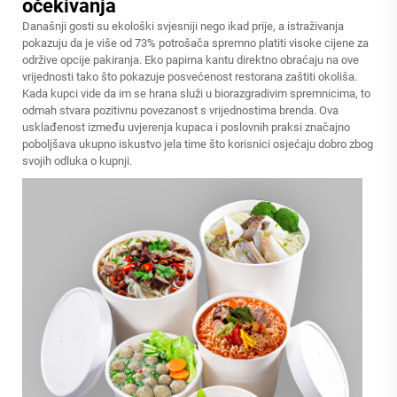
očekivanja
Današnji gosti su ekološki svjesniji nego ikad prije, a istraživanja
pokazuju da je više od 73% potrošača spremno platiti visoke cijene za
održive opcije pakiranja. Eko papirna kantu direktno obraćaju na ove
vrijednosti tako što pokazuje posvećenost restorana zaštiti okoliša.
Kada kupci vide da im se hrana služi u biorazgradivim spremnicima, to
odmah stvara pozitivnu povezanost s vrijednostima brenda. Ova
usklađenost između uvjerenja kupaca i poslovnih praksi značajno
poboljšava ukupno iskustvo jela time što korisnici osjećaju dobro zbog
svojih odluka o kupnji.