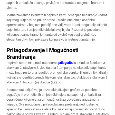
papirnih ambalaža stvaraju privlačne kontraste s obojenim hranom i
pićima.
Matna završnica kvalitetnih papirnih kantu smanjuje bljeskanje i odraz
koji mogu utjecati na prikaz hrane u tradicionalnim plastičnim
spremnicima. Zbog ove poboljšane vidljivosti kupci mogu bolje cijeniti
boje, teksturu i umjetnički obložaj svojih jela. Rezultat je povećana
vrijednost same hrane, jer kantu od ekološkog papira služi kao
elegantan okvir koji prikazuje kulinarsko umjetnost unutar nje.
Prilagođavanje i Mogućnosti
Brandiranja
Papirnih spremnika nudi superiorno
prilagodba
u skladu s člankom 3.
stavkom 2. stavkom 3. Uobičajena štampanje na ekološki papir kante
može imati restorana logotipi, promocijske poruke, ili umjetnički dizajn
koji jačaju identitet brenda tijekom jela iskustvo. U skladu s člankom 3.
stavkom 1. točkom (a) Uredbe (EZ) br.
Sposobnost uključivanja sezonskih dizajna, grafike za posebne
događaje ili promotivnih umjetničkih djela na papirnoj ambalaži za
ograničeno vrijeme stvara mogućnosti za povećanje angažmana
kupaca. Ove mogućnosti prilagođavanja pretvaraju jednostavne
spremnike u marketinške alate koji nastavljaju promicati brend dugo
nakon što je obrok završen. U skladu s člankom 3. stavkom 1. stavkom