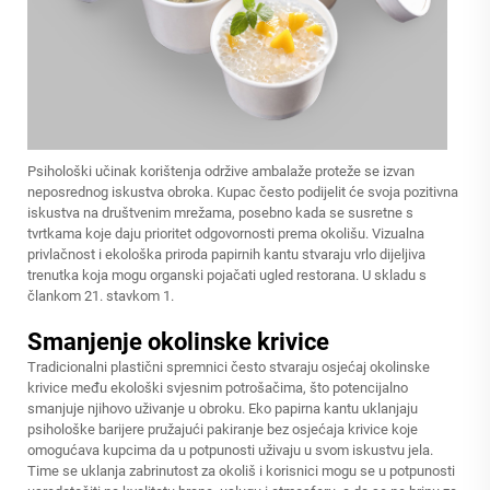
Psihološki učinak korištenja održive ambalaže proteže se izvan
neposrednog iskustva obroka. Kupac često podijelit će svoja pozitivna
iskustva na društvenim mrežama, posebno kada se susretne s
tvrtkama koje daju prioritet odgovornosti prema okolišu. Vizualna
privlačnost i ekološka priroda papirnih kantu stvaraju vrlo dijeljiva
trenutka koja mogu organski pojačati ugled restorana. U skladu s
člankom 21. stavkom 1.
Smanjenje okolinske krivice
Tradicionalni plastični spremnici često stvaraju osjećaj okolinske
krivice među ekološki svjesnim potrošačima, što potencijalno
smanjuje njihovo uživanje u obroku. Eko papirna kantu uklanjaju
psihološke barijere pružajući pakiranje bez osjećaja krivice koje
omogućava kupcima da u potpunosti uživaju u svom iskustvu jela.
Time se uklanja zabrinutost za okoliš i korisnici mogu se u potpunosti