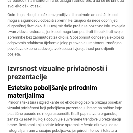
usredotočiti na kvalitetu hrane, uslugu i atmosferu, a da se ne brinu za
svoj ekološki otisak.
Osim toga, zbog biološke razgradljivosti papirnate ambalaže kupci
mogu s sigurnošću odbaciti spremnike, znajući da neće doprinijeti
dugoročnoj šteti okolišu. Ovaj mir duše proširuje pozitivno iskustvo jela
izvan zidova restorana, jer kupci mogu kompostirati ili reciklirati svoje
spremnike bez zabrinutosti za okoliš. Sposobnost donošenja ekološki
odgovornih odabirova tijekom cijelog putovanja u restoranu značajno
povećava ukupno zadovoljstvo kupaca i vjerojatnost ponovljenih
posjeta.
Izvrsnost vizualne privlačnosti i
prezentacije
Estetsko poboljšanje prirodnim
materijalima
Prirodna tekstura i izgled kante od ekološkog papira pružaju poseban
vizualni privlačnost koji poboljšava prezentaciju hrane na načine koje
plastične posude ne mogu usporediti. Kraft papir stvara organsku,
zanatsku estetiku koja dopunjuje suvremene trendove u prezentaciji
hrane. Restorani koji koriste takve spremnike često otkrivaju da se
fotografija hrane značajno poboljšava, jer prirodni tonovi i tekstura