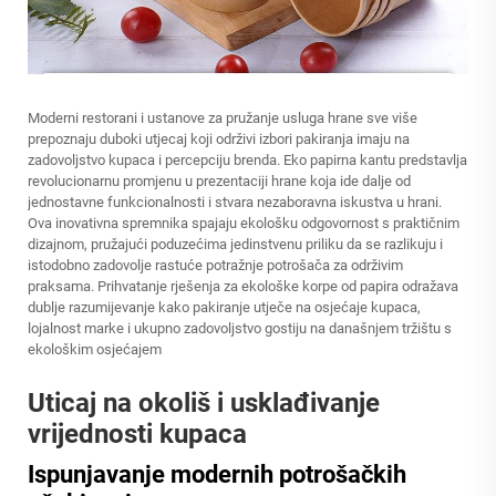
Moderni restorani i ustanove za pružanje usluga hrane sve više
prepoznaju duboki utjecaj koji održivi izbori pakiranja imaju na
zadovoljstvo kupaca i percepciju brenda. Eko papirna kantu predstavlja
revolucionarnu promjenu u prezentaciji hrane koja ide dalje od
jednostavne funkcionalnosti i stvara nezaboravna iskustva u hrani.
Ova inovativna spremnika spajaju ekološku odgovornost s praktičnim
dizajnom, pružajući poduzećima jedinstvenu priliku da se razlikuju i
istodobno zadovolje rastuće potražnje potrošača za održivim
praksama. Prihvatanje rješenja za ekološke korpe od papira odražava
dublje razumijevanje kako pakiranje utječe na osjećaje kupaca,
lojalnost marke i ukupno zadovoljstvo gostiju na današnjem tržištu s
ekološkim osjećajem
Uticaj na okoliš i usklađivanje
vrijednosti kupaca
Ispunjavanje modernih potrošačkih