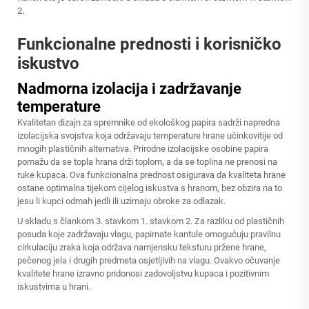
2.
Funkcionalne prednosti i korisničko
iskustvo
Nadmorna izolacija i zadržavanje
temperature
Kvalitetan dizajn za spremnike od ekološkog papira sadrži napredna
izolacijska svojstva koja održavaju temperature hrane učinkovitije od
mnogih plastičnih alternativa. Prirodne izolacijske osobine papira
pomažu da se topla hrana drži toplom, a da se toplina ne prenosi na
ruke kupaca. Ova funkcionalna prednost osigurava da kvaliteta hrane
ostane optimalna tijekom cijelog iskustva s hranom, bez obzira na to
jesu li kupci odmah jedli ili uzimaju obroke za odlazak.
U skladu s člankom 3. stavkom 1. stavkom 2. Za razliku od plastičnih
posuda koje zadržavaju vlagu, papirnate kantule omogućuju pravilnu
cirkulaciju zraka koja održava namjensku teksturu pržene hrane,
pečenog jela i drugih predmeta osjetljivih na vlagu. Ovakvo očuvanje
kvalitete hrane izravno pridonosi zadovoljstvu kupaca i pozitivnim
iskustvima u hrani.