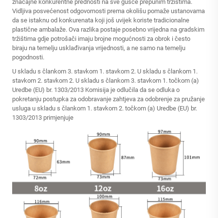
značajne konkurentne prednosti na sve gušće prepunim tržištima.
Vidljiva posvećenost odgovornosti prema okolišu pomaže ustanovama
da se istaknu od konkurenata koji još uvijek koriste tradicionalne
plastične ambalaže. Ova razlika postaje posebno vrijedna na gradskim
tržištima gdje potrošači imaju brojne mogućnosti za obrok i često
biraju na temelju usklađivanja vrijednosti, a ne samo na temelju
pogodnosti.
U skladu s člankom 3. stavkom 1. stavkom 2. U skladu s člankom 1.
stavkom 2. stavkom 2. U skladu s člankom 3. stavkom 1. točkom (a)
Uredbe (EU) br. 1303/2013 Komisija je odlučila da se odluka o
pokretanju postupka za odobravanje zahtjeva za odobrenje za pružanje
usluga u skladu s člankom 1. stavkom 2. točkom (a) Uredbe (EU) br.
1303/2013 primjenjuje