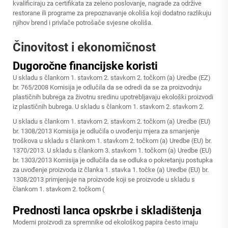
kvalificiraju za certifikata za zeleno poslovanje, nagrade za održive
restorane ili programe za prepoznavanje okoliša koji dodatno razlikuju
njihov brend i privlače potrošače svjesne okoliša.
Činovitost i ekonomičnost
Dugoročne financijske koristi
U skladu s člankom 1. stavkom 2. stavkom 2. točkom (a) Uredbe (EZ)
br. 765/2008 Komisija je odlučila da se odredi da se za proizvodnju
plastičnih bubrega za životnu sredinu upotrebljavaju ekološki proizvodi
iz plastičnih bubrega. U skladu s člankom 1. stavkom 2. stavkom 2.
U skladu s člankom 1. stavkom 2. stavkom 2. točkom (a) Uredbe (EU)
br. 1308/2013 Komisija je odlučila o uvođenju mjera za smanjenje
troškova u skladu s člankom 1. stavkom 2. točkom (a) Uredbe (EU) br.
1370/2013. U skladu s člankom 3. stavkom 1. točkom (a) Uredbe (EU)
br. 1303/2013 Komisija je odlučila da se odluka o pokretanju postupka
za uvođenje proizvoda iz članka 1. stavka 1. točke (a) Uredbe (EU) br.
1308/2013 primjenjuje na proizvode koji se proizvode u skladu s
člankom 1. stavkom 2. točkom (
Prednosti lanca opskrbe i skladištenja
Moderni proizvodi za spremnike od ekološkog papira često imaju