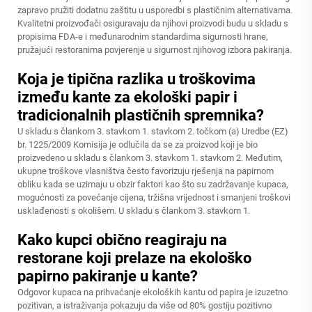
zapravo pružiti dodatnu zaštitu u usporedbi s plastičnim alternativama.
Kvalitetni proizvođači osiguravaju da njihovi proizvodi budu u skladu s
propisima FDA-e i međunarodnim standardima sigurnosti hrane,
pružajući restoranima povjerenje u sigurnost njihovog izbora pakiranja.
Koja je tipična razlika u troškovima
između kante za ekološki papir i
tradicionalnih plastičnih spremnika?
U skladu s člankom 3. stavkom 1. stavkom 2. točkom (a) Uredbe (EZ)
br. 1225/2009 Komisija je odlučila da se za proizvod koji je bio
proizvedeno u skladu s člankom 3. stavkom 1. stavkom 2. Međutim,
ukupne troškove vlasništva često favorizuju rješenja na papirnom
obliku kada se uzimaju u obzir faktori kao što su zadržavanje kupaca,
mogućnosti za povećanje cijena, tržišna vrijednost i smanjeni troškovi
usklađenosti s okolišem. U skladu s člankom 3. stavkom 1.
Kako kupci obično reagiraju na
restorane koji prelaze na ekološko
papirno pakiranje u kante?
Odgovor kupaca na prihvaćanje ekoloških kantu od papira je izuzetno
pozitivan, a istraživanja pokazuju da više od 80% gostiju pozitivno