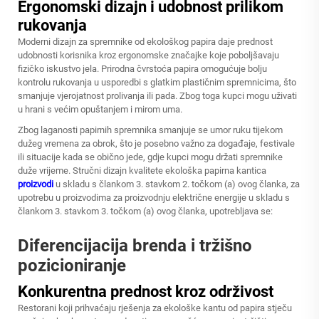
Ergonomski dizajn i udobnost prilikom
rukovanja
Moderni dizajn za spremnike od ekološkog papira daje prednost
udobnosti korisnika kroz ergonomske značajke koje poboljšavaju
fizičko iskustvo jela. Prirodna čvrstoća papira omogućuje bolju
kontrolu rukovanja u usporedbi s glatkim plastičnim spremnicima, što
smanjuje vjerojatnost prolivanja ili pada. Zbog toga kupci mogu uživati
u hrani s većim opuštanjem i mirom uma.
Zbog laganosti papirnih spremnika smanjuje se umor ruku tijekom
dužeg vremena za obrok, što je posebno važno za događaje, festivale
ili situacije kada se obično jede, gdje kupci mogu držati spremnike
duže vrijeme. Stručni dizajn kvalitete
ekološka papirna kantica
proizvodi
u skladu s člankom 3. stavkom 2. točkom (a) ovog članka, za
upotrebu u proizvodima za proizvodnju električne energije u skladu s
člankom 3. stavkom 3. točkom (a) ovog članka, upotrebljava se:
Diferencijacija brenda i tržišno
pozicioniranje
Konkurentna prednost kroz održivost
Restorani koji prihvaćaju rješenja za ekološke kantu od papira stječu