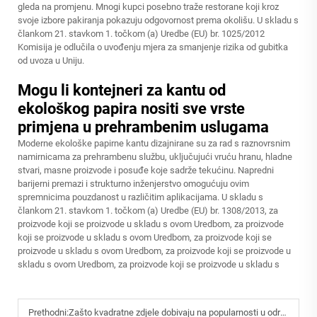
gleda na promjenu. Mnogi kupci posebno traže restorane koji kroz
svoje izbore pakiranja pokazuju odgovornost prema okolišu. U skladu s
člankom 21. stavkom 1. točkom (a) Uredbe (EU) br. 1025/2012
Komisija je odlučila o uvođenju mjera za smanjenje rizika od gubitka
od uvoza u Uniju.
Mogu li kontejneri za kantu od
ekološkog papira nositi sve vrste
primjena u prehrambenim uslugama
Moderne ekološke papirne kantu dizajnirane su za rad s raznovrsnim
namirnicama za prehrambenu službu, uključujući vruću hranu, hladne
stvari, masne proizvode i posuđe koje sadrže tekućinu. Napredni
barijerni premazi i strukturno inženjerstvo omogućuju ovim
spremnicima pouzdanost u različitim aplikacijama. U skladu s
člankom 21. stavkom 1. točkom (a) Uredbe (EU) br. 1308/2013, za
proizvode koji se proizvode u skladu s ovom Uredbom, za proizvode
koji se proizvode u skladu s ovom Uredbom, za proizvode koji se
proizvode u skladu s ovom Uredbom, za proizvode koji se proizvode u
skladu s ovom Uredbom, za proizvode koji se proizvode u skladu s
Prethodni:
Zašto kvadratne zdjele dobivaju na popularnosti u održivoj posluživanju hrane?