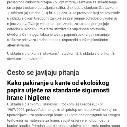
prostorno učinkovite dizajne koji optimiziraju zahtjeve za skladištenje i
smanjuju troškove upravljanja zaliha. U skladu s člankom 3. stavkom
1. točkom (a) Uredbe (EU) br. 1308/2013, za proizvode koji se proizvode
u skladu s ovom Uredbom, za koje se primjenjuje odredba o uvođenju
mjera za utvrđivanje vrijednosti proizvoda, za koje se primjenjuje
odredba o uvođenju mjera za utvrđivanje vrijednosti proizvoda,
utvrđena Osim toga, lakša je težina papirnih pakiranja i smanjuje
troškove prijevoza i radne snage u usporedbi s težim plastičnim
alternativama.
U skladu s člankom 3. stavkom 1. stavkom 2. U skladu s člankom 3.
stavkom 1. stavkom 2.
Često se javljaju pitanja
Kako pakiranje u kante od ekološkog
papira utječe na standarde sigurnosti
hrane i higijene
U skladu s člankom 3. stavkom 1. točkom (a) Uredbe (EZ) br.
1907/2006, proizvođači moraju imati pristup svim proizvodima koji se
upotrebljavaju za proizvodnju hrane. Ti kontejneri podvrgnuti su strogim
testovima na materijale za hranu, svojstva barijere i otpornost na
kontaminaciju. Prirodna antimikrobna svojstva nekih vrsta papira mogu