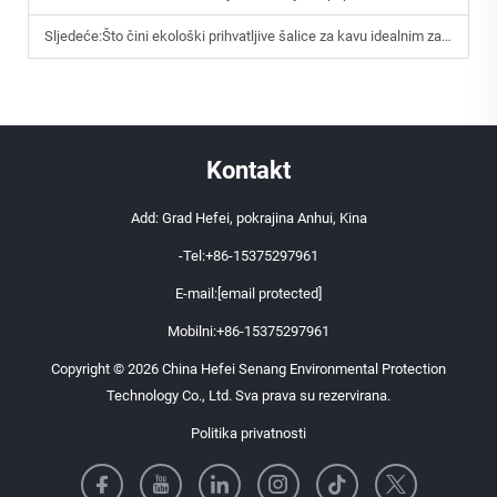
Sljedeće:
Što čini ekološki prihvatljive šalice za kavu idealnim za kafiće i lance
Kontakt
Add: Grad Hefei, pokrajina Anhui, Kina
-Tel:
+86-15375297961
E-mail:
[email protected]
Mobilni:
+86-15375297961
Copyright © 2026 China Hefei Senang Environmental Protection
Technology Co., Ltd. Sva prava su rezervirana.
Politika privatnosti