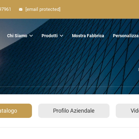
97961
[email protected]
Chi Siamo
Prodotti
Mostra Fabbrica
Personalizza
atalogo
Profilo Aziendale
Vid