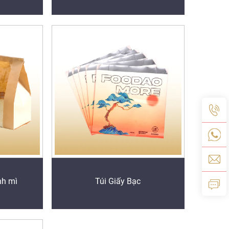
nh mì
Túi Giấy Bạc