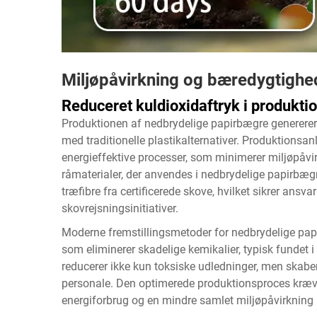
Miljøpåvirkning og bæredygtighe
Reduceret kuldioxidaftryk i produkti
Produktionen af nedbrydelige papirbægre genererer
med traditionelle plastikalternativer. Produktionsa
energieffektive processer, som minimerer miljøpåv
råmaterialer, der anvendes i nedbrydelige papirbæ
træfibre fra certificerede skove, hvilket sikrer ansva
skovrejsningsinitiativer.
Moderne fremstillingsmetoder for nedbrydelige pap
som eliminerer skadelige kemikalier, typisk fundet
reducerer ikke kun toksiske udledninger, men skaber
personale. Den optimerede produktionsproces kræver 
energiforbrug og en mindre samlet miljøpåvirkning 