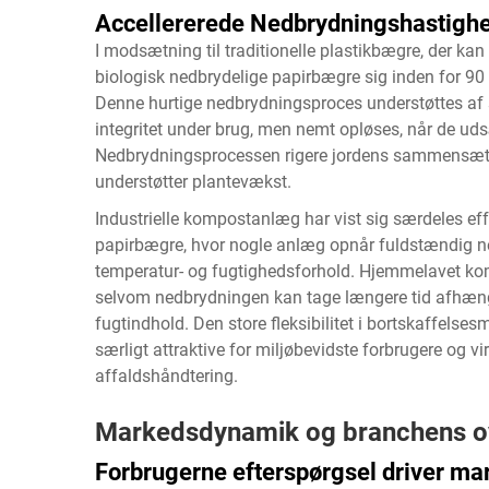
Accellererede Nedbrydningshastigh
I modsætning til traditionelle plastikbægre, der kan 
biologisk nedbrydelige papirbægre sig inden for 9
Denne hurtige nedbrydningsproces understøttes af s
integritet under brug, men nemt opløses, når de udsæ
Nedbrydningsprocessen rigere jordens sammensætni
understøtter plantevækst.
Industrielle kompostanlæg har vist sig særdeles effe
papirbægre, hvor nogle anlæg opnår fuldstændig n
temperatur- og fugtighedsforhold. Hjemmelavet kom
selvom nedbrydningen kan tage længere tid afhæng
fugtindhold. Den store fleksibilitet i bortskaffels
særligt attraktive for miljøbevidste forbrugere og v
affaldshåndtering.
Markedsdynamik og branchens o
Forbrugerne efterspørgsel driver m