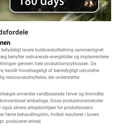
dsfordele
onen
 betydeligt lavere kuldioxidudledning sammenlignet
nlæg benytter vedvarende energikilder og implementerer
irkningen gennem hele produktionscyklussen. De
gre, består hovedsageligt af bæredygtigt udvundne
rlig ressourceudnyttelse, der understøtter
irbægre anvender vandbaserede farver og limmidler,
 i konventionel emballage. Disse produktionsmetoder
 også sikrere arbejdsmiljøer for produktionens
færre behandlingstrin, hvilket resulterer i lavere
pr. produceret enhed.