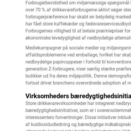
Forbrugerbevidsthed om miljømæssige spørgsmål har 
over 70 % af drikkevareforbrugerne aktivt søger st
forbrugerpræference har skabt en betydelig markeds
har fået store kaffekæder og fødevareserviceudbydere
Forbrugernes villighed til at betale præmiepriser f
økonomiske levedygtighed af nedbrydelige alternati
Mediekampagner på sociale medier og miljøorganis
affaldsproblemerne ved emballage, hvilket har skab
nedbrydelige papircuppeser
i forhold til konvention
generation Z-forbrugere, viser særlig stærke præfe
butikker ud fra deres miljøpolitik. Denne demografi
fortsat driver branchens overordnede adoption af 
Virksomheders bæredygtighedsinitia
Store drikkevarevirksomheder har integreret nedbr
bæredygtighedsinitiativer, som er i overensstemm
interessenters forventninger. Disse initiativer inklu
af kuldioxidudledning og bæredygtige indkøbspraksi