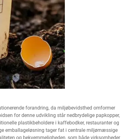
utionerende forandring, da miljøbevidsthed omformer
pidsen for denne udvikling står nedbrydelige papkopper,
itionelle plastikbeholdere i kaffebodker, restauranter og
ge emballageløsning tager fat i centrale miljømæssige
naliteten og bekvemmeligheden, som både virksomheder