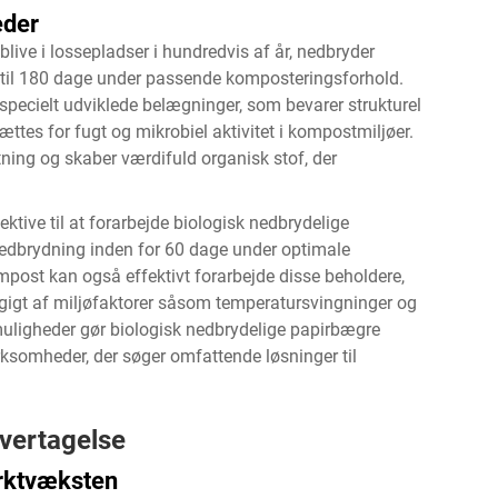
eder
blive i lossepladser i hundredvis af år, nedbryder
0 til 180 dage under passende komposteringsforhold.
pecielt udviklede belægninger, som bevarer strukturel
ttes for fugt og mikrobiel aktivitet i kompostmiljøer.
ng og skaber værdifuld organisk stof, der
ktive til at forarbejde biologisk nedbrydelige
edbrydning inden for 60 dage under optimale
post kan også effektivt forarbejde disse beholdere,
igt af miljøfaktorer såsom temperatursvingninger og
esmuligheder gør biologisk nedbrydelige papirbægre
irksomheder, der søger omfattende løsninger til
vertagelse
arktvæksten