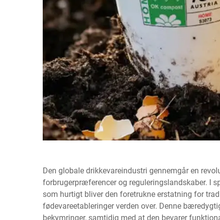
Den globale drikkevareindustri gennemgår en revol
forbrugerpræferencer og reguleringslandskaber. I s
som hurtigt bliver den foretrukne erstatning for trad
fødevareetableringer verden over. Denne bæredygti
bekymringer, samtidig med at den bevarer funktio