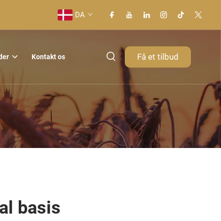
DA
Få et tilbud
der
Kontakt os
al basis