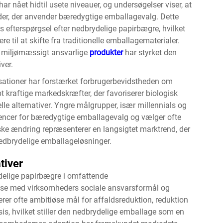
nået hidtil usete niveauer, og undersøgelser viser, at
eder, der anvender bæredygtige emballagevalg. Dette
 efterspørgsel efter nedbrydelige papirbægre, hvilket
 til at skifte fra traditionelle emballagematerialer.
or miljømæssigt ansvarlige
produkter
har styrket den
ver.
ationer har forstærket forbrugerbevidstheden om
t kraftige markedskræfter, der favoriserer
biologisk
elle alternativer. Yngre målgrupper, især millennials og
rencer for bæredygtige emballagevalg og vælger ofte
ske ændring repræsenterer en langsigtet marktrend, der
nedbrydelige emballageløsninger.
tiver
ydelige papirbægre i omfattende
else med virksomheders sociale ansvarsformål og
derer ofte ambitiøse mål for affaldsreduktion, reduktion
s, hvilket stiller den nedbrydelige emballage som en