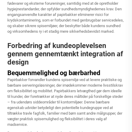
fødevarer og eksterne forureninger, samtidig med at de opretholder
hygiejnestandarder, der opfylder sundhedsmyndighedernes krav. Den
engangsanvendte karakter af papirbakker eliminerer risici for
krydskontaminering, som er forbundet med genbrugsbar servicedeles,
og skaber sikrere spisemiljøer, der beskytter både kundens sundhed
og virksomhedens ry i et stadig mere sikkerhedsbevidst marked.
Forbedring af kundeoplevelsen
gennem gennemtænkt integration af
design
Bequemmelighed og bærbarhed
Papirbakker forvandler kundens spisemiljø ved at levere praktiske og
bærbare serveringsløsninger, der imødekommer moderne livsstilskrav
om fleksibilitet og mobilitet. Papirbakkers letvægthed gør dem ideelle
til kunder, der foretrækker at nyde deres måltider på forskellige steder
– fra udendørs siddeområder til kontormiljøer. Denne bærbare
egenskab udvider betydeligt den potentielle kundegruppe ved at
tiltrække travle fagfolk, familier med børn samt andre målgrupper, der
vægter praktisk spisemulighed og fleksibilitet i deres valg af
madservice.