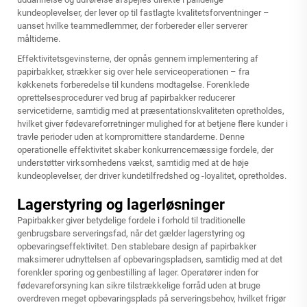
kundeoplevelser, der lever op til fastlagte kvalitetsforventninger –
uanset hvilke teammedlemmer, der forbereder eller serverer
måltiderne.
Effektivitetsgevinsterne, der opnås gennem implementering af
papirbakker, strækker sig over hele serviceoperationen – fra
køkkenets forberedelse til kundens modtagelse. Forenklede
oprettelsesprocedurer ved brug af papirbakker reducerer
servicetiderne, samtidig med at præsentationskvaliteten opretholdes,
hvilket giver fødevareforretninger mulighed for at betjene flere kunder i
travle perioder uden at kompromittere standarderne. Denne
operationelle effektivitet skaber konkurrencemæssige fordele, der
understøtter virksomhedens vækst, samtidig med at de høje
kundeoplevelser, der driver kundetilfredshed og -loyalitet, opretholdes.
Lagerstyring og lagerløsninger
Papirbakker giver betydelige fordele i forhold til traditionelle
genbrugsbare serveringsfad, når det gælder lagerstyring og
opbevaringseffektivitet. Den stablebare design af papirbakker
maksimerer udnyttelsen af opbevaringspladsen, samtidig med at det
forenkler sporing og genbestilling af lager. Operatører inden for
fødevareforsyning kan sikre tilstrækkelige forråd uden at bruge
overdreven meget opbevaringsplads på serveringsbehov, hvilket frigør