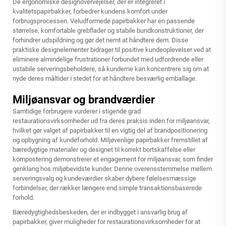
De ergonomiske designovervejelser, der er integreret i
kvalitetspapirbakker, forbedrer kundens komfort under
forbrugsprocessen. Veludformede papirbakker har en passende
størrelse, komfortable grebflader og stabile bundkonstruktioner, der
forhindrer udspildning og gør det nemt at håndtere dem. Disse
praktiske designelementer bidrager til positive kundeoplevelser ved at
eliminere almindelige frustrationer forbundet med udfordrende eller
ustabile serveringsbeholdere, så kunderne kan koncentrere sig om at
nyde deres måltider i stedet for at håndtere besværlig emballage.
Miljøansvar og brandværdier
Samtidige forbrugere vurderer i stigende grad
restaurationsvirksomheder ud fra deres praksis inden for miljøansvar,
hvilket gør valget af papirbakker til en vigtig del af brandpositionering
og opbygning af kundeforhold. Miljøvenlige papirbakker fremstillet af
bæredygtige materialer og designet til korrekt bortskaffelse eller
kompostering demonstrerer et engagement for miljøansvar, som finder
genklang hos miljøbevidste kunder. Denne overensstemmelse mellem
serveringsvalg og kundeværdier skaber dybere følelsesmæssige
forbindelser, der rækker længere end simple transaktionsbaserede
forhold.
Bæredygtighedsbeskeden, der er indbygget i ansvarlig brug af
papirbakker, giver muligheder for restaurationsvirksomheder for at