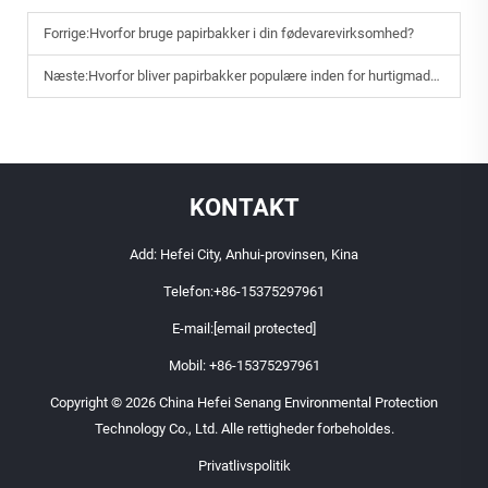
Forrige:
Hvorfor bruge papirbakker i din fødevarevirksomhed?
Næste:
Hvorfor bliver papirbakker populære inden for hurtigmadbranchen?
KONTAKT
Add: Hefei City, Anhui-provinsen, Kina
Telefon:
+86-15375297961
E-mail:
[email protected]
Mobil:
+86-15375297961
Copyright © 2026 China Hefei Senang Environmental Protection
Technology Co., Ltd. Alle rettigheder forbeholdes.
Privatlivspolitik