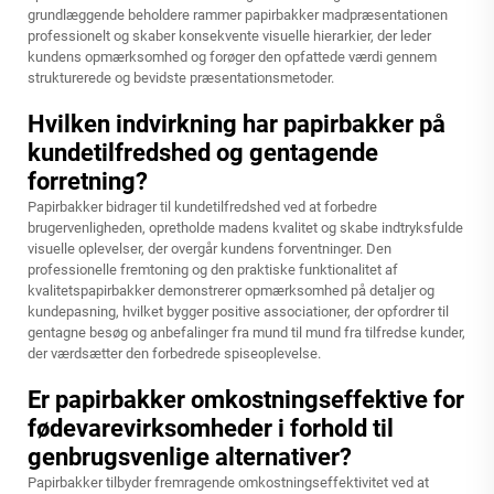
grundlæggende beholdere rammer papirbakker madpræsentationen
professionelt og skaber konsekvente visuelle hierarkier, der leder
kundens opmærksomhed og forøger den opfattede værdi gennem
strukturerede og bevidste præsentationsmetoder.
Hvilken indvirkning har papirbakker på
kundetilfredshed og gentagende
forretning?
Papirbakker bidrager til kundetilfredshed ved at forbedre
brugervenligheden, opretholde madens kvalitet og skabe indtryksfulde
visuelle oplevelser, der overgår kundens forventninger. Den
professionelle fremtoning og den praktiske funktionalitet af
kvalitetspapirbakker demonstrerer opmærksomhed på detaljer og
kundepasning, hvilket bygger positive associationer, der opfordrer til
gentagne besøg og anbefalinger fra mund til mund fra tilfredse kunder,
der værdsætter den forbedrede spiseoplevelse.
Er papirbakker omkostningseffektive for
fødevarevirksomheder i forhold til
genbrugsvenlige alternativer?
Papirbakker tilbyder fremragende omkostningseffektivitet ved at