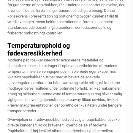
for grænserne af papirbakken, får kunderne en ensartet oplevelse, der
lever op til deres forventninger baseret på tidligere besøg. Denne
konsekvens i præsentation og portionering bygger kundens tillid til
værdileveringen, mens køkkenoperationerne forenkles gennem
standardiserede opsætningsprocedurer, der reducerer spild og
forbedrer omkostningskontrollen.
Temperaturophold og
fødevaresikkerhed
Moderne papirbakker integrerer avancerede materialer og
designfunktioner, der bidrager til optimal opretholdelse af madens
temperatur i hele serveringsperioden. Isolerende egenskaber hos
kvalitetspapirbakker hjælper med at bevare de ønskede
serveringstemperaturer for både varme og kolde retter, så kunderne
modtager deres måltider under optimale forhold, hvilket maksimerer
smag og sikkerhed. Denne evne til temperaturregulering bliver stadig
vigtigere, da leveringstjenester og takeaway-tilbud udvides, hvilket
kræver madpræsentationer, der opretholder kvaliteten under længere
transportperioder.
Overvejelser om fødevaresikkerhed ved valg af papirbakker påvirker
direkte kundens tillid og kravene til overholdelse af reglerne.
Papirbakker af høj kvalitet sikrer en barrierebeskyttelse mellem