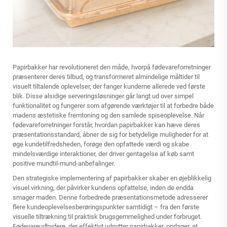
Papirbakker har revolutioneret den måde, hvorpå fødevareforretninger
præsenterer deres tilbud, og transformeret almindelige måltider til
visuelt tiltalende oplevelser, der fanger kunderne allerede ved første
blik. Disse alsidige serveringsløsninger går langt ud over simpel
funktionalitet og fungerer som afgørende værktøjer til at forbedre både
madens æstetiske fremtoning og den samlede spiseoplevelse. Når
fødevareforretninger forstår, hvordan papirbakker kan hæve deres
præsentationsstandard, åbner de sig for betydelige muligheder for at
øge kundetilfredsheden, forøge den opfattede værdi og skabe
mindelsværdige interaktioner, der driver gentagelse af køb samt
positive mundtil-mund-anbefalinger.
Den strategiske implementering af papirbakker skaber en øjeblikkelig
visuel virkning, der påvirker kundens opfattelse, inden de endda
smager maden. Denne forbedrede præsentationsmetode adresserer
flere kundeoplevelsesberøringspunkter samtidigt – fra den første
visuelle tiltrækning til praktisk brugsgemmelighed under forbruget.
Fødevareudbydere, der effektivt udnytter papirbakker, opdager, at