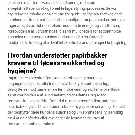
eliminere udgifter til vask og desinficering, reducere
arbejdskraftsbehovet og forenkle lagerstyringsprocesser. Selvom
stykpriserne måske er højere end for genbrugelige alternativer, er de
samlede driftsomkostninger ofte gunstigere for papirbakker, når man
tager arbejdskraftsbesparelser, reducerede energi- og vandforbrug,
forebyggelse af udrustningsslid samt muligheden for at opretholde
konsekvente præsentationsstandarder uden omfattende
medarbejdertræning eller kvalitetskontrolforanstaltninger i betragtning.
Hvordan understøtter papirbakker
kravene til fødevaresikkerhed og
hygiejne?
Papirbakker forbedrer fødevaresikkerheden gennem en
engangsdesign, der eliminerer risici for krydskontaminering,
beskyttelse mod barrierer mellem fødevarer og eksterne overflader
samt overholdelse af sundhedsmyndighedernes regler for
fødevareforsyningsdrift. Den friske, rene præsentation, som nye
papirbakker giver til hver kunde, skaber hygiejniske serveringsforhold,
der beskytter både kundens sundhed og virksomhedens ry, samtidig
med at de opfylder eller overstiger de lovmæssige krav til
fødevaresikkerhedspraksis.