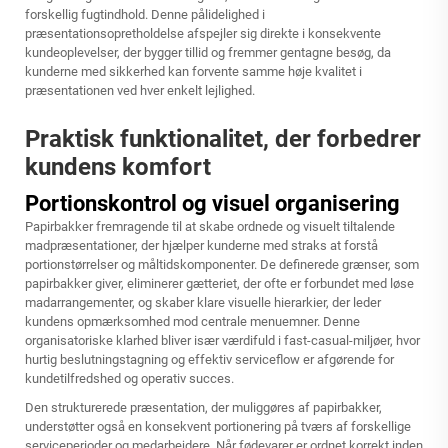
forskellig fugtindhold. Denne pålidelighed i
præsentationsopretholdelse afspejler sig direkte i konsekvente
kundeoplevelser, der bygger tillid og fremmer gentagne besøg, da
kunderne med sikkerhed kan forvente samme høje kvalitet i
præsentationen ved hver enkelt lejlighed.
Praktisk funktionalitet, der forbedrer
kundens komfort
Portionskontrol og visuel organisering
Papirbakker fremragende til at skabe ordnede og visuelt tiltalende
madpræsentationer, der hjælper kunderne med straks at forstå
portionstørrelser og måltidskomponenter. De definerede grænser, som
papirbakker giver, eliminerer gætteriet, der ofte er forbundet med løse
madarrangementer, og skaber klare visuelle hierarkier, der leder
kundens opmærksomhed mod centrale menuemner. Denne
organisatoriske klarhed bliver især værdifuld i fast-casual-miljøer, hvor
hurtig beslutningstagning og effektiv serviceflow er afgørende for
kundetilfredshed og operativ succes.
Den strukturerede præsentation, der muliggøres af papirbakker,
understøtter også en konsekvent portionering på tværs af forskellige
serviceperioder og medarbejdere. Når fødevarer er ordnet korrekt inden