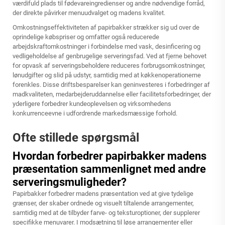
værdifuld plads til fødevareingredienser og andre nødvendige forråd,
der direkte påvirker menuudvalget og madens kvalitet.
Omkostningseffektiviteten af papirbakker strækker sig ud over de
oprindelige købspriser og omfatter også reducerede
arbejdskraftomkostninger i forbindelse med vask, desinficering og
vedligeholdelse af genbrugelige serveringsfad. Ved at fjerne behovet
for opvask af serveringsbeholdere reduceres forbrugsomkostninger,
lønudgifter og slid på udstyr, samtidig med at køkkenoperationerne
forenkles. Disse driftsbesparelser kan geninvesteres i forbedringer af
madkvaliteten, medarbejderuddannelse eller facilitetsforbedringer, der
yderligere forbedrer kundeoplevelsen og virksomhedens
konkurrenceevne i udfordrende markedsmæssige forhold.
Ofte stillede spørgsmål
Hvordan forbedrer papirbakker madens
præsentation sammenlignet med andre
serveringsmuligheder?
Papirbakker forbedrer madens præsentation ved at give tydelige
grænser, der skaber ordnede og visuelt tiltalende arrangementer,
samtidig med at de tilbyder farve- og teksturoptioner, der supplerer
specifikke menuvarer. I modsætning til løse arrangementer eller