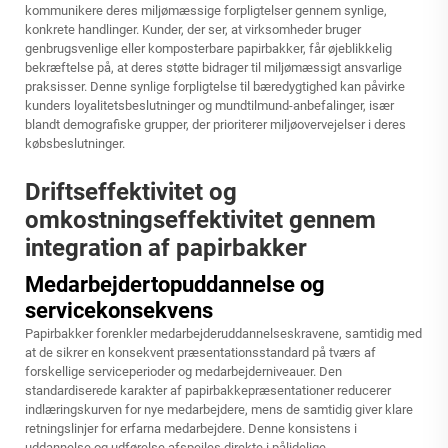
kommunikere deres miljømæssige forpligtelser gennem synlige,
konkrete handlinger. Kunder, der ser, at virksomheder bruger
genbrugsvenlige eller komposterbare papirbakker, får øjeblikkelig
bekræftelse på, at deres støtte bidrager til miljømæssigt ansvarlige
praksisser. Denne synlige forpligtelse til bæredygtighed kan påvirke
kunders loyalitetsbeslutninger og mundtilmund-anbefalinger, især
blandt demografiske grupper, der prioriterer miljøovervejelser i deres
købsbeslutninger.
Driftseffektivitet og
omkostningseffektivitet gennem
integration af papirbakker
Medarbejdertopuddannelse og
servicekonsekvens
Papirbakker forenkler medarbejderuddannelseskravene, samtidig med
at de sikrer en konsekvent præsentationsstandard på tværs af
forskellige serviceperioder og medarbejderniveauer. Den
standardiserede karakter af papirbakkepræsentationer reducerer
indlæringskurven for nye medarbejdere, mens de samtidig giver klare
retningslinjer for erfarna medarbejdere. Denne konsistens i
uddannelse og udførelse afspejles direkte i pålidelige