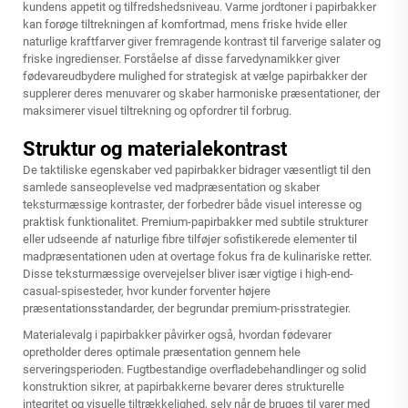
kundens appetit og tilfredshedsniveau. Varme jordtoner i papirbakker
kan forøge tiltrekningen af komfortmad, mens friske hvide eller
naturlige kraftfarver giver fremragende kontrast til farverige salater og
friske ingredienser. Forståelse af disse farvedynamikker giver
fødevareudbydere mulighed for strategisk at vælge
papirbakker
der
supplerer deres menuvarer og skaber harmoniske præsentationer, der
maksimerer visuel tiltrekning og opfordrer til forbrug.
Struktur og materialekontrast
De taktiliske egenskaber ved papirbakker bidrager væsentligt til den
samlede sanseoplevelse ved madpræsentation og skaber
teksturmæssige kontraster, der forbedrer både visuel interesse og
praktisk funktionalitet. Premium-papirbakker med subtile strukturer
eller udseende af naturlige fibre tilføjer sofistikerede elementer til
madpræsentationen uden at overtage fokus fra de kulinariske retter.
Disse teksturmæssige overvejelser bliver især vigtige i high-end-
casual-spisesteder, hvor kunder forventer højere
præsentationsstandarder, der begrundar premium-prisstrategier.
Materialevalg i papirbakker påvirker også, hvordan fødevarer
opretholder deres optimale præsentation gennem hele
serveringsperioden. Fugtbestandige overfladebehandlinger og solid
konstruktion sikrer, at papirbakkerne bevarer deres strukturelle
integritet og visuelle tiltrækkelighed, selv når de bruges til varer med