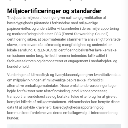
Miljøcertificeringer og standarder
Tredjeparts miljøcertificeringer giver uafhængig verifikation af
bæredygtigheds påstande i forbindelse med miljøvenlige
papirservietter, og understøtter virksomheder i deres miljørapportering
og markedsføringsindsatser. FSC (Forest Stewardship Council)
certificering sikrer, at papirmaterialer stammer fra ansvarligt forvaltede
skove, som bevare råstofmæssig mangfoldighed og understøtter
lokale samfund. GREENGUARD certificering bekræfter lave kemiske
emissioner under brug, hvilket fremmer indendørs luftkvalitet i
fødevaresektoren og demonstrerer et engagement i medarbejder- og
kundeforhold.
Vurderinger af klimaaftryk og livscyklusanalyser giver kvantitative data
om miljøpåvirkningen af miljøvenlige papirsække i forhold til
alternative emballagematerialer. Disse omfattende vurderinger tager
højde for faktorer som råstofindvinding, produktionsprocesser,
transport, anvendelsesfase og bortskaffelse efter brug for at give et
komplet billede af miljøpræstationen. Virksomheder kan benytte disse
data til at opfylde kravene til bæredygtighedsrapportering og
kommunikere fordelene ved deres emballagevalg til interessenter og
kunder.