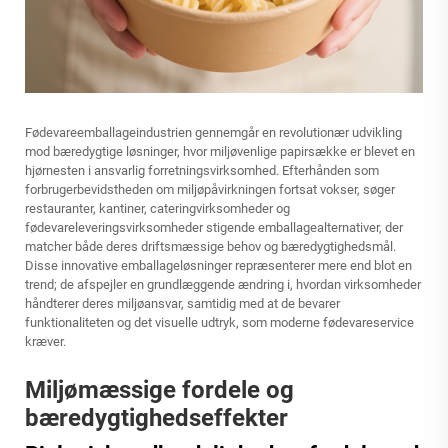
Fødevareemballageindustrien gennemgår en revolutionær udvikling
mod bæredygtige løsninger, hvor miljøvenlige papirsække er blevet en
hjørnesten i ansvarlig forretningsvirksomhed. Efterhånden som
forbrugerbevidstheden om miljøpåvirkningen fortsat vokser, søger
restauranter, kantiner, cateringvirksomheder og
fødevareleveringsvirksomheder stigende emballagealternativer, der
matcher både deres driftsmæssige behov og bæredygtighedsmål.
Disse innovative emballageløsninger repræsenterer mere end blot en
trend; de afspejler en grundlæggende ændring i, hvordan virksomheder
håndterer deres miljøansvar, samtidig med at de bevarer
funktionaliteten og det visuelle udtryk, som moderne fødevareservice
kræver.
Miljømæssige fordele og
bæredygtighedseffekter