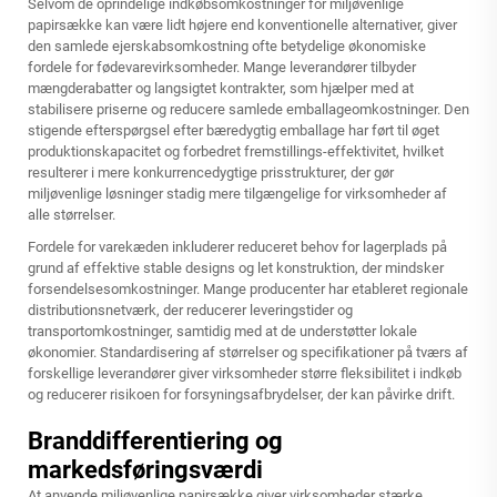
Selvom de oprindelige indkøbsomkostninger for miljøvenlige
papirsække kan være lidt højere end konventionelle alternativer, giver
den samlede ejerskabsomkostning ofte betydelige økonomiske
fordele for fødevarevirksomheder. Mange leverandører tilbyder
mængderabatter og langsigtet kontrakter, som hjælper med at
stabilisere priserne og reducere samlede emballageomkostninger. Den
stigende efterspørgsel efter bæredygtig emballage har ført til øget
produktionskapacitet og forbedret fremstillings-effektivitet, hvilket
resulterer i mere konkurrencedygtige prisstrukturer, der gør
miljøvenlige løsninger stadig mere tilgængelige for virksomheder af
alle størrelser.
Fordele for varekæden inkluderer reduceret behov for lagerplads på
grund af effektive stable designs og let konstruktion, der mindsker
forsendelsesomkostninger. Mange producenter har etableret regionale
distributionsnetværk, der reducerer leveringstider og
transportomkostninger, samtidig med at de understøtter lokale
økonomier. Standardisering af størrelser og specifikationer på tværs af
forskellige leverandører giver virksomheder større fleksibilitet i indkøb
og reducerer risikoen for forsyningsafbrydelser, der kan påvirke drift.
Branddifferentiering og
markedsføringsværdi
At anvende miljøvenlige papirsække giver virksomheder stærke