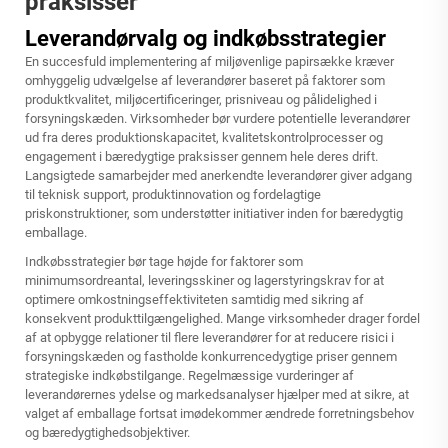
praksisser
Leverandørvalg og indkøbsstrategier
En succesfuld implementering af miljøvenlige papirsække kræver
omhyggelig udvælgelse af leverandører baseret på faktorer som
produktkvalitet, miljøcertificeringer, prisniveau og pålidelighed i
forsyningskæden. Virksomheder bør vurdere potentielle leverandører
ud fra deres produktionskapacitet, kvalitetskontrolprocesser og
engagement i bæredygtige praksisser gennem hele deres drift.
Langsigtede samarbejder med anerkendte leverandører giver adgang
til teknisk support, produktinnovation og fordelagtige
priskonstruktioner, som understøtter initiativer inden for bæredygtig
emballage.
Indkøbsstrategier bør tage højde for faktorer som
minimumsordreantal, leveringsskiner og lagerstyringskrav for at
optimere omkostningseffektiviteten samtidig med sikring af
konsekvent produkttilgængelighed. Mange virksomheder drager fordel
af at opbygge relationer til flere leverandører for at reducere risici i
forsyningskæden og fastholde konkurrencedygtige priser gennem
strategiske indkøbstilgange. Regelmæssige vurderinger af
leverandørernes ydelse og markedsanalyser hjælper med at sikre, at
valget af emballage fortsat imødekommer ændrede forretningsbehov
og bæredygtighedsobjektiver.