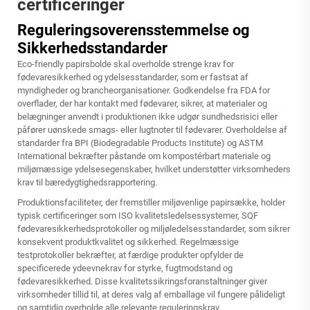
certificeringer
Reguleringsoverensstemmelse og
Sikkerhedsstandarder
Eco-friendly papirsbolde skal overholde strenge krav for
fødevaresikkerhed og ydelsesstandarder, som er fastsat af
myndigheder og brancheorganisationer. Godkendelse fra FDA for
overflader, der har kontakt med fødevarer, sikrer, at materialer og
belægninger anvendt i produktionen ikke udgør sundhedsrisici eller
påfører uønskede smags- eller lugtnoter til fødevarer. Overholdelse af
standarder fra BPI (Biodegradable Products Institute) og ASTM
International bekræfter påstande om kompostérbart materiale og
miljømæssige ydelsesegenskaber, hvilket understøtter virksomheders
krav til bæredygtighedsrapportering.
Produktionsfaciliteter, der fremstiller miljøvenlige papirsække, holder
typisk certificeringer som ISO kvalitetsledelsessystemer, SQF
fødevaresikkerhedsprotokoller og miljøledelsesstandarder, som sikrer
konsekvent produktkvalitet og sikkerhed. Regelmæssige
testprotokoller bekræfter, at færdige produkter opfylder de
specificerede ydeevnekrav for styrke, fugtmodstand og
fødevaresikkerhed. Disse kvalitetssikringsforanstaltninger giver
virksomheder tillid til, at deres valg af emballage vil fungere pålideligt
og samtidig overholde alle relevante reguleringskrav.