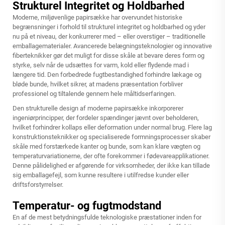
Strukturel Integritet og Holdbarhed
Moderne, miljøvenlige papirsække har overvundet historiske
begrænsninger i forhold til strukturel integritet og holdbarhed og yder
nu på et niveau, der konkurrerer med – eller overstiger – traditionelle
emballagematerialer. Avancerede belægningsteknologier og innovative
fiberteknikker gør det muligt for disse skåle at bevare deres form og
styrke, selv når de udsættes for varm, kold eller flydende mad i
længere tid. Den forbedrede fugtbestandighed forhindre lækage og
bløde bunde, hvilket sikrer, at madens præsentation forbliver
professionel og tiltalende gennem hele måltidserfaringen.
Den strukturelle design af moderne papirsække inkorporerer
ingeniørprincipper, der fordeler spændinger jævnt over beholderen,
hvilket forhindrer kollaps eller deformation under normal brug. Flere lag
konstruktionsteknikker og specialiserede formningsprocesser skaber
skåle med forstærkede kanter og bunde, som kan klare vægten og
temperaturvariationerne, der ofte forekommer i fødevareapplikationer.
Denne pålidelighed er afgørende for virksomheder, der ikke kan tillade
sig emballagefejl, som kunne resultere i utilfredse kunder eller
driftsforstyrrelser.
Temperatur- og fugtmodstand
En af de mest betydningsfulde teknologiske præstationer inden for