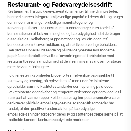
Restaurant- og Fødevareydelsesdrift
Restauranter, fra quick-service-establismenter til fine dining-steder,
har med succes integreret miljøvenlige papskåle i deres drift og bruger
dem inden for mange forskellige menukategorier og
serveringsstilarter. Fast-casual-restauranter drager især fordel af
kombinationen af bekvemmelighed og bæredygtighed, idet de bruger
disse skåle til sallatbarer, suppestationer og 'lav-din-egen-ret'-
koncepter, som kræver holdbare og attraktive serveringsbeholdere.
Den professionelle udseende og pålidelige ydeevne hos moderne
papskåle understøtter kvalitetsforventningerne i forbindelse med
restaurantbesøg, samtidig med at de viser miljøansvar over for stadig
mere bevidste forbrugere.
Fuldtjenestevirksomheder bruger ofte miljøvenlige papirsække til
takeaway og levering, så oplevelsen af mad udenfor lokalerne
opretholder samme kvalitetsstandarder som spisning på stedet.
Lækresistente egenskaber og temperaturtolerance gør dem ideelle til
transport af varme suppe, kolde salater og temperatursensitive varer,
der kræver pålidelig emballageydeevne. Mange virksomheder har
fundet, at den positive kundereaktion på bæredygtige
emballageløsninger forbedrer deres ry og støtter bestræbelserne på at
fastholde kunder i konkurrencedyrkede markeder.