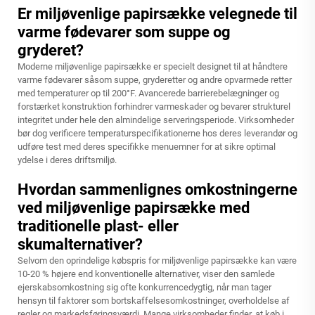
Er miljøvenlige papirsække velegnede til
varme fødevarer som suppe og
gryderet?
Moderne miljøvenlige papirsække er specielt designet til at håndtere
varme fødevarer såsom suppe, gryderetter og andre opvarmede retter
med temperaturer op til 200°F. Avancerede barrierebelægninger og
forstærket konstruktion forhindrer varmeskader og bevarer strukturel
integritet under hele den almindelige serveringsperiode. Virksomheder
bør dog verificere temperaturspecifikationerne hos deres leverandør og
udføre test med deres specifikke menuemner for at sikre optimal
ydelse i deres driftsmiljø.
Hvordan sammenlignes omkostningerne
ved miljøvenlige papirsække med
traditionelle plast- eller
skumalternativer?
Selvom den oprindelige købspris for miljøvenlige papirsække kan være
10-20 % højere end konventionelle alternativer, viser den samlede
ejerskabsomkostning sig ofte konkurrencedygtig, når man tager
hensyn til faktorer som bortskaffelsesomkostninger, overholdelse af
regler og markedsføringsværdi. Mange virksomheder finder, at køb i