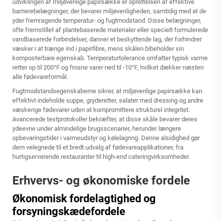
udviklingen af miljøvenlige papirsække er oprettelsen af effektive
barrierebelægninger, der bevarer miljøvenligheden, samtidig med at de
yder fremragende temperatur- og fugtmodstand. Disse belægninger,
ofte fremstillet af plantebaserede materialer eller specielt formulerede
vandbaserede forbindelser, danner et beskyttende lag, der forhindrer
væsker i at trænge ind i papirfibre, mens skålen bibeholder sin
komposterbare egenskab. Temperaturtolerance omfatter typisk varme
retter op til 200°F og frosne varer ned til -10°F, hvilket dækker næsten
alle fødevareformål.
Fugtmodstandsegenskaberne sikrer, at
miljøvenlige papirsække
kan
effektivt indeholde suppe, gryderetter, salater med dressing og andre
væskerige fødevarer uden at kompromittere strukturel integritet.
Avancerede testprotokoller bekræfter, at disse skåle bevarer deres
ydeevne under almindelige brugsscenarier, herunder længere
opbevaringstider i varmeudstyr og kølelagring. Denne alsidighed gør
dem velegnede til et bredt udvalg af fødevareapplikationer, fra
hurtigserverende restauranter til high-end cateringvirksomheder.
Erhvervs- og økonomiske fordele
Økonomisk fordelagtighed og
forsyningskædefordele