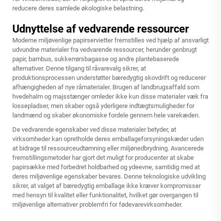
reducere deres samlede økologiske belastning.
Udnyttelse af vedvarende ressourcer
Moderne miljøvenlige papirservietter fremstilles ved hjælp af ansvarligt
udvundne materialer fra vedvarende ressourcer, herunder genbrugt
papir, bambus, sukkerrørsbagasse og andre plantebaserede
alternativer. Denne tilgang til råvarevalg sikrer, at
produktionsprocessen understøtter bæredygtig skovdrift og reducerer
afhængigheden af nye råmaterialer. Brugen af landbrugsaffald som
hvedehalm og majsstænger omleder ikke kun disse materialer væk fra
lossepladser, men skaber også yderligere indtægtsmuligheder for
landmænd og skaber økonomiske fordele gennem hele varekæden.
De vedvarende egenskaber ved disse materialer betyder, at
virksomheder kan opretholde deres emballageforsyningskæder uden
at bidrage til ressourceudtømning eller miljønedbrydning. Avancerede
fremstillingsmetoder har gjort det muligt for producenter at skabe
papirsække med forbedret holdbarhed og ydeevne, samtidig med at
deres miljøvenlige egenskaber bevares. Denne teknologiske udvikling
sikrer, at valget af bæredygtig emballage ikke kræver kompromisser
med hensyn til kvalitet eller funktionalitet, hvilket gør overgangen til
miljøvenlige alternativer problemfri for fødevarevirksomheder.