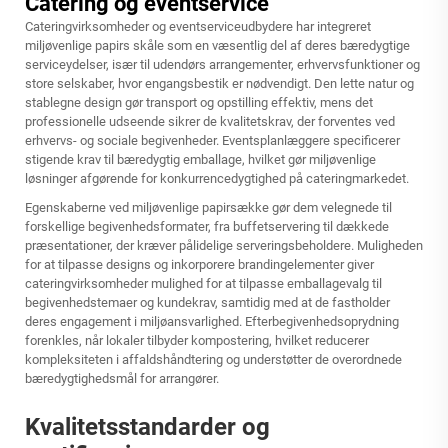
Catering og eventservice
Cateringvirksomheder og eventserviceudbydere har integreret
miljøvenlige papirs skåle som en væsentlig del af deres bæredygtige
serviceydelser, især til udendørs arrangementer, erhvervsfunktioner og
store selskaber, hvor engangsbestik er nødvendigt. Den lette natur og
stablegne design gør transport og opstilling effektiv, mens det
professionelle udseende sikrer de kvalitetskrav, der forventes ved
erhvervs- og sociale begivenheder. Eventsplanlæggere specificerer
stigende krav til bæredygtig emballage, hvilket gør miljøvenlige
løsninger afgørende for konkurrencedygtighed på cateringmarkedet.
Egenskaberne ved miljøvenlige papirsække gør dem velegnede til
forskellige begivenhedsformater, fra buffetservering til dækkede
præsentationer, der kræver pålidelige serveringsbeholdere. Muligheden
for at tilpasse designs og inkorporere brandingelementer giver
cateringvirksomheder mulighed for at tilpasse emballagevalg til
begivenhedstemaer og kundekrav, samtidig med at de fastholder
deres engagement i miljøansvarlighed. Efterbegivenhedsoprydning
forenkles, når lokaler tilbyder kompostering, hvilket reducerer
kompleksiteten i affaldshåndtering og understøtter de overordnede
bæredygtighedsmål for arrangører.
Kvalitetsstandarder og