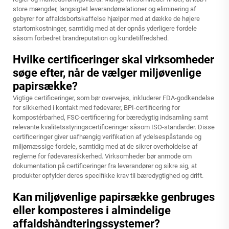
store mængder, langsigtet leverandørrelationer og eliminering af
gebyrer for affaldsbortskaffelse hjælper med at dække de højere
startomkostninger, samtidig med at der opnås yderligere fordele
såsom forbedret brandreputation og kundetilfredshed.
Hvilke certificeringer skal virksomheder
søge efter, når de vælger miljøvenlige
papirsække?
Vigtige certificeringer, som bør overvejes, inkluderer FDA-godkendelse
for sikkerhed i kontakt med fødevarer, BPI-certificering for
kompostérbarhed, FSC-certificering for bæredygtig indsamling samt
relevante kvalitetsstyringscertificeringer såsom ISO-standarder. Disse
certificeringer giver uafhængig verifikation af ydelsespåstande og
miljømæssige fordele, samtidig med at de sikrer overholdelse af
reglerne for fødevaresikkerhed. Virksomheder bør anmode om
dokumentation på certificeringer fra leverandører og sikre sig, at
produkter opfylder deres specifikke krav til bæredygtighed og drift.
Kan miljøvenlige papirsække genbruges
eller komposteres i almindelige
affaldshåndteringssystemer?