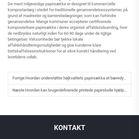
De mest miljøvenlige papirsække er designet til kommercielle
kompostanlæg i stedet for traditionelle genanvendelsessystemer, på
grund af madrester og barrierebelægninger, som kan forhindre
genanvendelse. Mange kommuner accepterer certificerede
komposterbare papirsække i deres organisk affaldsindsamling, hvor
de nedbrydes naturligt inden for 60-90 dage under de rigtige
betingelser. Virksomheder bør tjekke lokale
affaldshåndteringsmuligheder og give kunderne klare
bortskaffelsesinstruktioner for at sikre korrekt håndtering ved
levetidens udløb.
Forrige:
Hvordan understøtter højkvalitets papirsække et bæredygtigt brandbillede?
Næste:
Hvordan kan brugerdefinerede printede papirsbolle hjælpe restauranter med at styrke branding?
KONTAKT