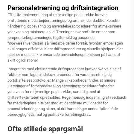
Personaletræning og driftsintegration
Effektiv implementering af miljøvenlige papirsække kræver
omfattende medarbejdertræningsprogrammer, der dækker korrekt
håndtering, opbevaring og anvendelsesprocedurer for at maksimere
ydeevnen og minimere spild. Træningen bør omfatte emner som
temperaturbegrænsninger, fugtforhold og passende
fødevareanvendelser, så medarbejderne forstår, hvordan emballagen
skal bruges effektivt. Klare driftsprocedurer og visuelle hjælpemidler
hjælper med at sikre ensartede anvendelsespraksisser på tværs af
skift og lokationer.
Integration med eksisterende driftsprocesser kræver overvejelse af
faktorer som lagerpladskrav, procedure for vareomsætning og
bortskaffelsesprotokoller. Mange virksomheder finder, at mindre
justeringer af forberedelses- og serveringsprocedurer forbedrer
ydeevnen for miljøvenlige papirsække, samtidig med at
driftseffektiviteten opretholdes. Regelmæssig indsamling af feedback
fra medarbejdere hjælper med at identificere muligheder for
procesforbedringer og sikrer, at driftsændringer understøtter både
bæredygtigheds mål og praktiske forretningskrav.
Ofte stillede spørgsmål