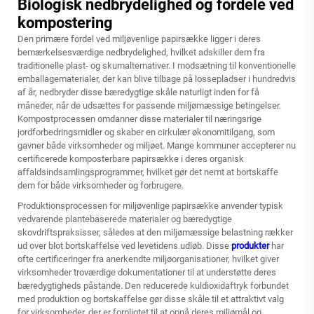
Biologisk nedbrydelighed og fordele ved
kompostering
Den primære fordel ved miljøvenlige papirsække ligger i deres
bemærkelsesværdige nedbrydelighed, hvilket adskiller dem fra
traditionelle plast- og skumalternativer. I modsætning til konventionelle
emballagematerialer, der kan blive tilbage på lossepladser i hundredvis
af år, nedbryder disse bæredygtige skåle naturligt inden for få
måneder, når de udsættes for passende miljømæssige betingelser.
Kompostprocessen omdanner disse materialer til næringsrige
jordforbedringsmidler og skaber en cirkulær økonomitilgang, som
gavner både virksomheder og miljøet. Mange kommuner accepterer nu
certificerede komposterbare papirsække i deres organisk
affaldsindsamlingsprogrammer, hvilket gør det nemt at bortskaffe
dem for både virksomheder og forbrugere.
Produktionsprocessen for miljøvenlige papirsække anvender typisk
vedvarende plantebaserede materialer og bæredygtige
skovdriftspraksisser, således at den miljømæssige belastning rækker
ud over blot bortskaffelse ved levetidens udløb. Disse
produkter
har
ofte certificeringer fra anerkendte miljøorganisationer, hvilket giver
virksomheder troværdige dokumentationer til at understøtte deres
bæredygtigheds påstande. Den reducerede kuldioxidaftryk forbundet
med produktion og bortskaffelse gør disse skåle til et attraktivt valg
for virksomheder, der er forpligtet til at opnå deres miljømål og