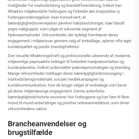
muligheder for markedsføring og branddifferentiering, hvilket kan
tiltrække miljøbevidste forbrugere og forbedre den korporative ry.
Forbrugerundersøgelser viser konsekvent, at
bæredygtighedsovervejelser påvirker købsbeslutninger, især blandt
yngre målgrupper, som udgør et voksende segment af
fødevaremarkedet. Virksomheder, der tydeligt fremhæver deres
engagement i miljøansvar gennem valg af emballage, oplever ofte øget
kundeloyalitet og positiv brandopfattelse.
Den visuelle tiltrækningskraft og professionelle udseende af moderne,
miljøvenlige papirsække bidrager til forbedret madpræsentation og
kundeoplevelse, hvilket understøtter præmieprisstrategier og branding.
Mange virksomheder inddrager deres bæredygtighedsmessaging i
markedsføringsmateriale, sociale mediekampagner og
kundekommunikation, hvor de bruger valget af emballage som bevis
på deres miljømæssige engagement. Denne autentiske
bæredygtighedshistorie resonerer hos forbrugerne og kan føre til flere
mund-til-mund-anbefalinger og positive onlineanmeldelser, som driver
virksomhedens vækst.
Brancheanvendelser og
brugstilfælde