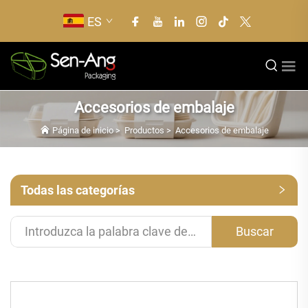
ES
Accesorios de embalaje
Página de inicio
>
Productos
>
Accesorios de embalaje
Todas las categorías
Buscar