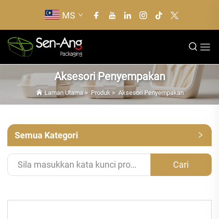
MS
Aksesori Penyempakan
Laman Utama
>
Produk
>
Aksesori Penyempakan
Semua Kategori
Cari