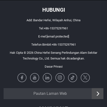
HUBUNGI
Add: Bandar Hefei, Wilayah Anhui, China
Tel:
+86-15375297961
E-mel:
[email protected]
Telefon Bimbit:
+86-15375297961
Hak Cipta © 2026 China Hefei Senang Perlindungan Alam Sekitar
Technology Co., Ltd. Semua hak dicadangkan.
Dasar Privasi
https://senangbz.en.alibaba.com
Pautan Laman Web