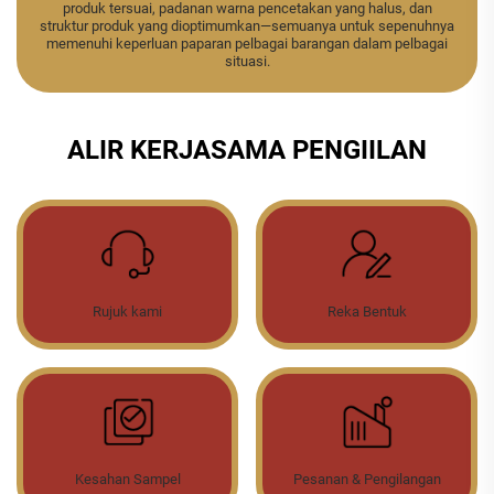
produk tersuai, padanan warna pencetakan yang halus, dan
struktur produk yang dioptimumkan—semuanya untuk sepenuhnya
memenuhi keperluan paparan pelbagai barangan dalam pelbagai
situasi.
ALIR KERJASAMA PENGIILAN
Rujuk kami
Reka Bentuk
Kesahan Sampel
Pesanan & Pengilangan