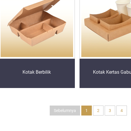
Kotak Berbilik
Kotak Kertas Gab
Sebelumnya
1
2
3
4