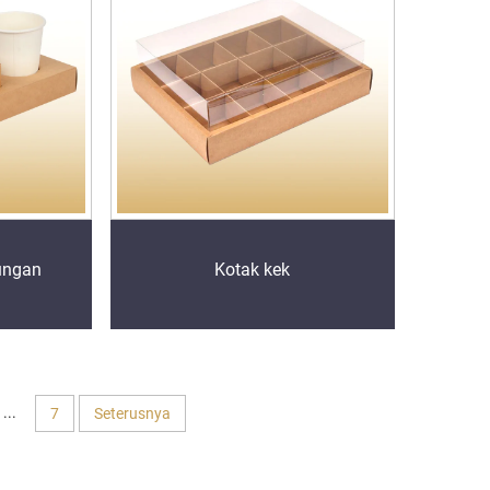
ungan
Kotak kek
...
7
Seterusnya