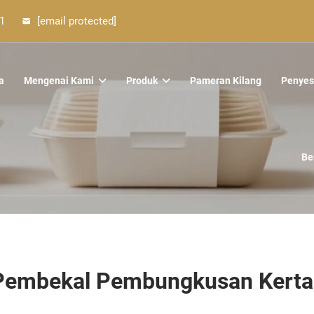
1
[email protected]
a
Mengenai Kami
Produk
Pameran Kilang
Penyes
Be
Pembekal Pembungkusan Kerta