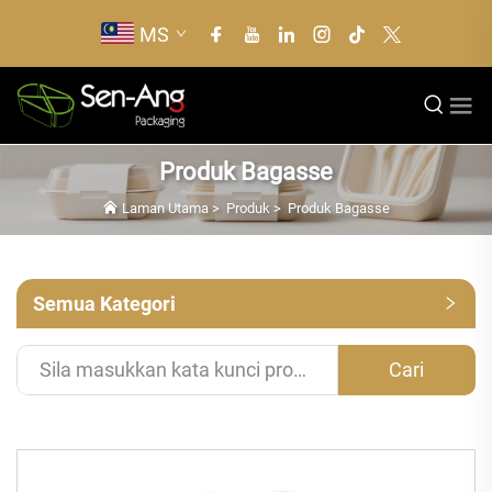
MS
Produk Bagasse
Laman Utama
>
Produk
>
Produk Bagasse
Semua Kategori
Cari