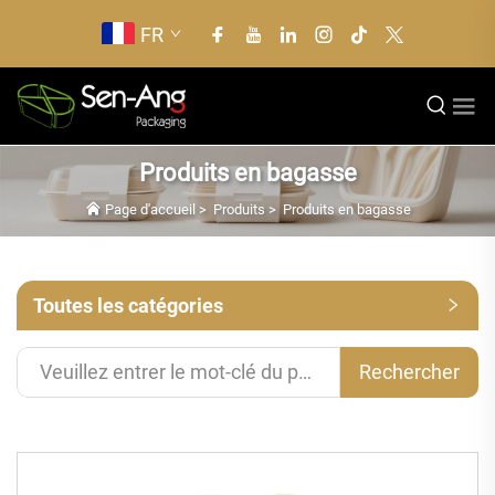
FR
Produits en bagasse
Page d'accueil
>
Produits
>
Produits en bagasse
Toutes les catégories
Rechercher