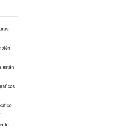
uras,
mbién
s están
ráficos
cífico
.
ierde