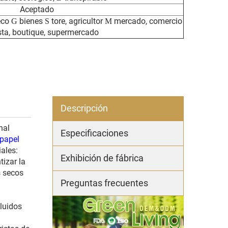
Aceptado
eco
bienes
tore, agricultor
mercado, comercio
G
S
M
sta, boutique, supermercado
Descripción
nal
Especificaciones
 papel
ales:
Exhibición de fábrica
tizar la
s secos
Preguntas frecuentes
luidos