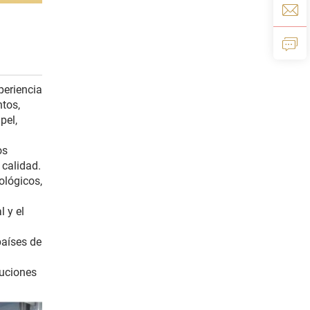
periencia
tos,
pel,
os
 calidad.
ológicos,
 y el
países de
luciones