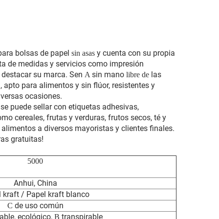
 para bolsas de papel
y cuenta con su propia
sin asas
eta de medidas y servicios como impresión
a destacar su marca. Sen
sin mano
las
A
libre de
 apto para alimentos y sin flúor, resistentes y
iversas ocasiones.
 se puede sellar con etiquetas adhesivas,
o cereales, frutas y verduras, frutos secos, té y
limentos a diversos mayoristas y clientes finales.
as gratuitas!
5000
Anhui, China
 kraft / Papel kraft blanco
de uso común
C
ble, ecológico,
transpirable
B