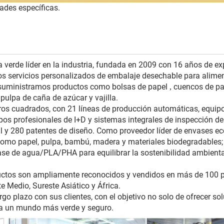
ades específicas.
verde líder en la industria, fundada en 2009 con 16 años de ex
s servicios personalizados de embalaje desechable para alimen
y suministramos productos como bolsas de papel
cuencos de pa
,
pulpa de caña de azúcar y vajilla.
os cuadrados, con 21 líneas de producción automáticas, equip
os profesionales de I+D y sistemas integrales de inspección de
 y 280 patentes de diseño. Como proveedor líder de envases ec
como papel, pulpa, bambú, madera y materiales biodegradables;
e de agua/PLA/PHA para equilibrar la sostenibilidad ambiental
ductos son ampliamente reconocidos y vendidos en más de 100 
e Medio, Sureste Asiático y África.
 plazo con sus clientes, con el objetivo no solo de ofrecer so
r a un mundo más verde y seguro.