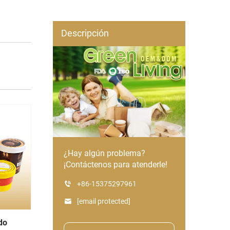
Descripción
¿Hay algún problema?
¡Contáctenos para atenderle!
+86-15375297961
[email protected]
do