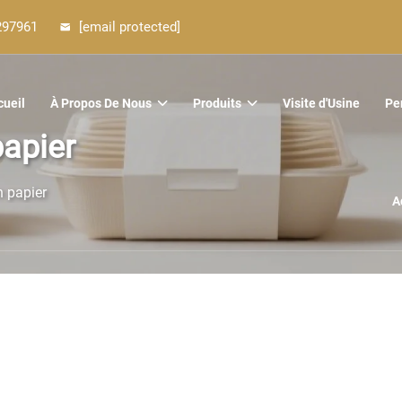
297961
[email protected]
cueil
À Propos De Nous
Produits
Visite d'Usine
Pe
papier
n papier
A