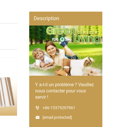
Description
Y a-t-il un problème ? Veuillez
nous contacter pour vous
servir !
+86-15375297961
[email protected]