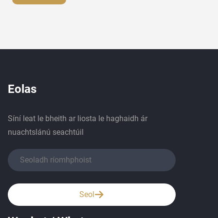
Eolas
Síní leat le bheith ar liosta le haghaidh ár
nuachtslánú seachtúil
Seol