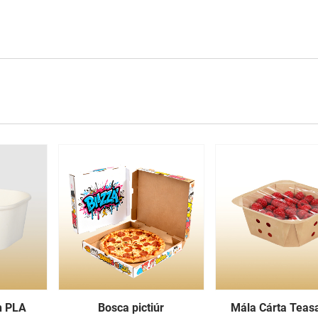
h PLA
Bosca pictiúr
Mála Cárta Teasa