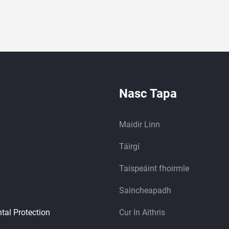
Nasc Tapa
Maidir Linn
Táirgí
Taispeáint fhoirmle
Saincheapadh
tal Protection
Cur In Aithris