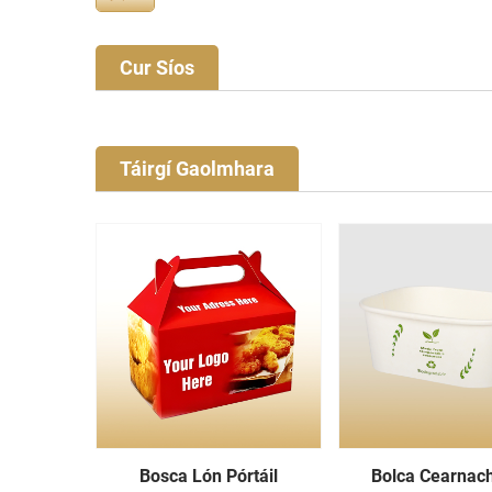
Cur Síos
Táirgí Gaolmhara
Bosca Lón Pórtáil
Bolca Cearnac