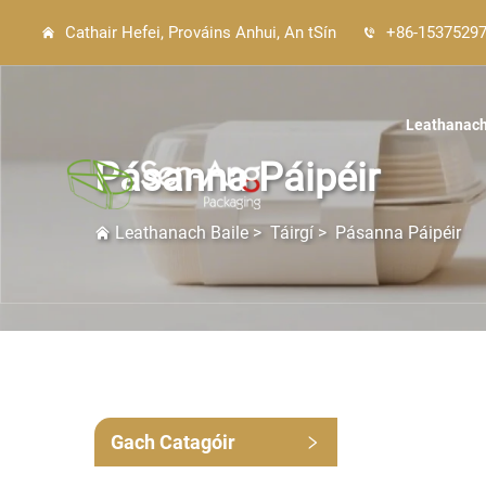
Cathair Hefei, Prováins Anhui, An tSín
+86-1537529
Leathanach
Pásanna Páipéir
Leathanach Baile
>
Táirgí
>
Pásanna Páipéir
Gach Catagóir