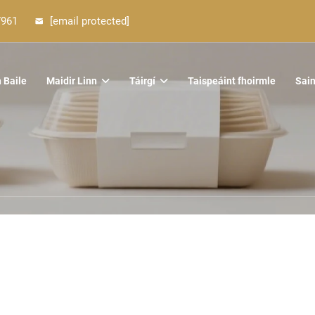
7961
[email protected]
 Baile
Maidir Linn
Táirgí
Taispeáint fhoirmle
Sai