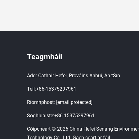
Teagmháil
Add: Cathair Hefei, Prováins Anhui, An tSín
Teil:
+86-15375297961
Ríomhphost:
[email protected]
Soghluaiste:
+86-15375297961
Cóipcheart © 2026 China Hefei Senang Environmen
Technology Co., Ltd. Gach ceart ar fáil.