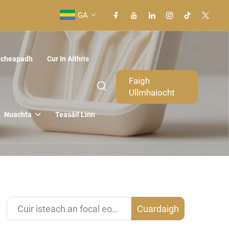
GA
ncheapadh
Cur In Aithris
Faigh
Ullmhaíocht
Nuachta
Teasáil Linn
Cuardaigh