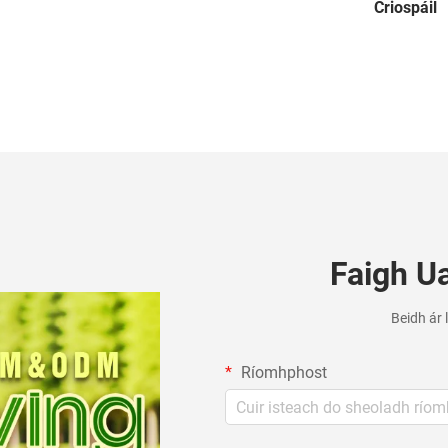
Criospáil
Faigh Ua
Beidh ár 
Ríomhphost