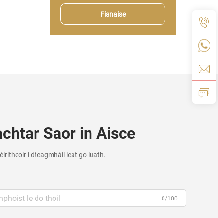
Fianaise
chtar Saor in Aisce
léiritheoir i dteagmháil leat go luath.
0/100