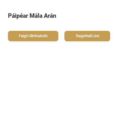
Páipéar Mála Arán
Faigh Ullmhaíocht
Teagmháil Linn