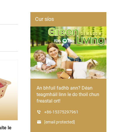
Cur síos
An bhfuil fadhb ann? Déan
teagmháil linn le do thoil chun
freastal ort!
+86-15375297961
[email protected]
íte le