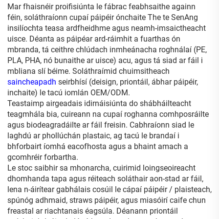
Mar fhaisnéir proifisiúnta le fábrac feabhsaithe againn
féin, soláthraíonn cupaí páipéir ónchaite The te SenAng
insilíochta teasa ardfheidhme agus neamh-imsaictheacht
uisce. Déanta as páipéar ard-ráimhit a fuarthas ón
mbranda, tá ceithre chlúdach inmheánacha roghnálaí (PE,
PLA, PHA, nó bunaithe ar uisce) acu, agus tá siad ar fáil i
mbliana slí béime. Soláthraímid chuimsitheach
saincheapadh
seirbhísí (deisign, priontáil, ábhar páipéir,
inchaite) le tacú iomlán OEM/ODM.
Teastaimp airgeadais idirnáisiúnta do shábháilteacht
teagmhála bia, cuireann na cupaí roghanna comhposráilte
agus biodeagradáilte ar fáil freisin. Cabhraíonn siad le
laghdú ar phollúchán plastaic, ag tacú le brandaí i
bhforbairt íomhá eacofhosta agus a bhaint amach a
gcomhréir forbartha.
Le stoc saibhir sa mhonarcha, cuirimid loingseoireacht
dhomhanda tapa agus réiteach soláthair aon-stad ar fáil,
lena n-áirítear gabhálais cosúil le cápaí páipéir / plaisteach,
spúnóg adhmaid, straws páipéir, agus miasóirí caife chun
freastal ar riachtanais éagsúla. Déanann priontáil