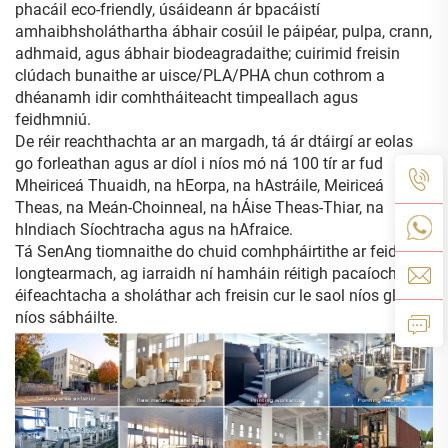
phacáil eco-friendly, úsáideann ár bpacáistí
amhaibhsholáthartha ábhair cosúil le páipéar, pulpa, crann,
adhmaid, agus ábhair biodeagradaithe; cuirimid freisin
clúdach bunaithe ar uisce/PLA/PHA chun cothrom a
dhéanamh idir comhtháiteacht timpeallach agus
feidhmniú.
De réir reachthachta ar an margadh, tá ár dtáirgí ar eolas
go forleathan agus ar díol i níos mó ná 100 tír ar fud
Mheiriceá Thuaidh, na hEorpa, na hAstráile, Meiriceá
Theas, na Meán-Choinneal, na hÁise Theas-Thiar, na
hIndiach Síochtracha agus na hAfraice.
Tá SenAng tiomnaithe do chuid comhpháirtithe ar feidhm
longtearmach, ag iarraidh ní hamháin réitigh pacaíochta
éifeachtacha a sholáthar ach freisin cur le saol níos glaise,
níos sábháilte.