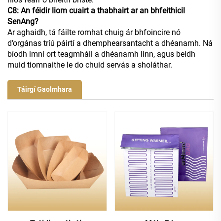
C8: An féidir liom cuairt a thabhairt ar an bhfeithicil
SenAng?
Ar aghaidh, tá fáilte romhat chuig ár bhfoincire nó
d’orgánas tríú páirtí a dhemphearsantacht a dhéanamh. Ná
bíodh imní ort teagmháil a dhéanamh linn, agus beidh
muid tiomnaithe le do chuid servás a sholáthar.
Táirgí Gaolmhara