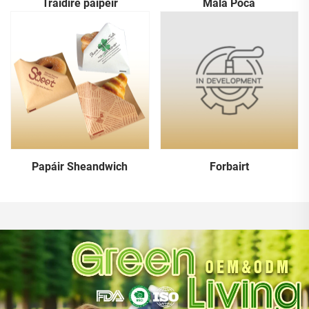
Tráidire páipéir
Mála Póca
Papáir Sheandwich
Forbairt