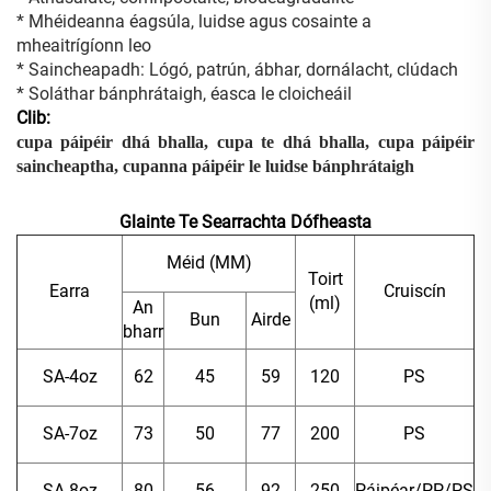
* Mhéideanna éagsúla, luidse agus cosainte a
mheaitrígíonn leo
* Saincheapadh: Lógó, patrún, ábhar, dornálacht, clúdach
* Soláthar bánphrátaigh, éasca le cloicheáil
Clib:
cupa páipéir dhá bhalla, cupa te dhá bhalla, cupa páipéir
saincheaptha, cupanna páipéir le luidse bánphrátaigh
Glainte Te Searrachta Dófheasta
Méid (MM)
Toirt
Earra
Cruiscín
(ml)
An
Bun
Airde
bharr
SA-4oz
62
45
59
120
PS
SA-7oz
73
50
77
200
PS
SA-8oz
80
56
92
250
Páipéar/PP/PS