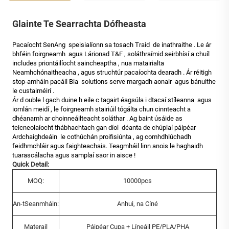
Glainte Te Searrachta Dófheasta
Pacaíocht SenAng
speisialíonn sa
tosach Traid
de
inathraithe
. Le ár
bhféin
foirgneamh
agus
Lárionad T&F
, soláthraímid seirbhísí a chuíl
includes
priontáilíocht saincheaptha
, nua
matairialta
Neamhchónaitheacha
, agus struchtúr pacaíochta
dearadh
. Ár réitigh
stop-amháin
pacáil Bia
solutions serve
margadh aonair
agus bánuithe
le custaiméirí
.
Ár
d
ouble
l
gach duine
h
eile
c
tagairt éagsúla i dtacaí
stíleanna
agus
iomlán
meidí
, le foirgneamh stairiúil tógálta chun cinnteacht a
dhéanamh ar choinneáilteacht
soláthar
. Ag baint úsáide as
teicneolaíocht thábhachtach
gan díol
déanta de chúplaí
páipéar
Ardchaighdeáin
le
cothúchán proifisiúnta
, ag comhdhlúchadh
feidhmchláir agus faighteachais. Teagmháil linn anois le haghaidh
tuarascálacha agus
samplaí saor in aisce
!
Quick Detail:
MOQ:
10000pcs
An-tSeanmháin:
Anhui, na Cíné
Materail
Páipéar Cupa + Líneáil PE/PLA/PHA