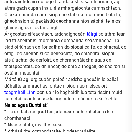
ardchaighdeáin do lógó branda a sheasamh amach, ag
athrú gach cupán ina uirlis mhargaíochta cumhachtach.
Cibé an branda caife siopa nó slabhra mór miondíola tú,
gheobhaidh tú pacáistiú deochanna níos sábháilte, níos
glaine agus níos tarraingtí.
Ár gcostas éifeachtach, ardchaighdeán
táirgí
soláthraítear
iad trí sheirbhísí mórdhíola domhanda seasmhacha. Tá
siad oiriúnach go forleathan do siopaí caife, do bhácraí, do
oifigí, do sheirbhísí caidéireachta, do shlabhraí siopaí
áisiúlachta, do aerfoirt, do chomhdhálacha agus do
thaispeántais, do dhinnéar, do bhia a thógáil, do sheirbhísí
óstála imeachtaí
Má tá tú ag lorg cupán páipéir ardchaighdeáin le ballaí
dúbailte ar phraghas iontach, bíodh aon leisce ort
teagmháil Linn
aon uair le haghaidh luaitetairiscint muid
samplaí saor in aisce le haghaidh iniúchadh cáilíochta.
Naisc agus Buntáistí
* Tá an t-ábhar grád bia, atá neamhdhíobhálach don
chomhshaol
* Nead-dhlúth, inslithe teasa
* Athúsáidte, comhpóstaíte, biodeagradáilte