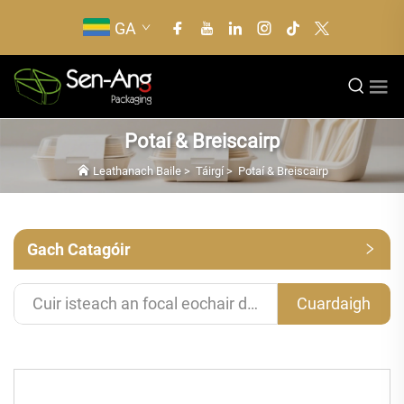
GA
Potaí & Breiscairp
Leathanach Baile
>
Táirgí
>
Potaí & Breiscairp
Gach Catagóir
Cuardaigh