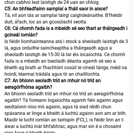
chun cabhrú leat laistigh de 24 uair an chloig.
C5: An bhféadfainn samplaí a fháil saor in aisce?
Tá, níl aon tás ar samplaí táirgí caighdeánaithe. B'fhéidir
duit, áfach, íoc as an gcosúlacht seolta.
C6: Cá chomh fada is a mbeidh sé seo thart ar tháirgeadh i
gcineál iomlán?
Is féidir liomhainteanna atá i stock a sheoladh laistigh de 3
lá, agus orduithe saincheaptha a tháirgeadh agus a
sheoladh laistigh de 15-30 lá tar éis íocaíochta. Cé chomh
fada is a mbeidh an tseoladh déanta agamh sé seo a
bheith ag brath ar fhachtóirí cosúil le cineál táirge, méid na
hoirdí, téarmaí trádála agus tír an chaillíochta.
C7: An bhíonn seoladh tríd an mhuir nó tríd an
aeragórfhórsa agaibh?
An bhíonn seoladh tríd an mhuir nó tríd an aeragórfhórsa
agaibh? Tá foireann logaíochta agamh féin againn agus
seoltaíonn níos mó againn, agus tá siad réidh chun
spásanna ar linge a bheith á luchtú againn aon am ar bith.
Maidir le lucht iomlán an tairispín (FCL), is féidir linn an t-
áwar a luchtú inár bhfabhrac, agus mar sin é a chosaint
níos fearr ó bheith briste.