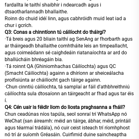
fardallta le taithí shaibhir i ndearcadh agus i
dtsaotharlannadh bhallaithe.
Roinn do chuid idéí linn, agus cabhróidh muid leat iad a
chur i gcrích.
Q3: Conas a chinntíonn tú cáilíocht do tháirgí?
·Tá breis agus 20 bliain taithí ag SenAng ar fhorbarth agus
ar tháirgeadh bhallaithe comhtháite leis an timpeallacht,
agus coimeádann sé caighdeáin riatanaíochta ar ard do
bhallúcháin bhréagáin bia.
·Tá roinnt QA (Ghiniomhachas Cáilíochta) agus QC
(Smacht Cáilíochta) againn a dhíríonn ar sheiceálacha
proifisiúnta ar cháilíocht gach táirge againn.
·Chun cinntiú cáilíochta, tá samplaí ar fáil d'athbhreithniú
cáilíochta sula dtosaíonn an táirgeacht ar fhad agus tar éis
í.
Q4: Cén uair is féidir liom do liosta praghsanna a fháil?
Chun ceadúnas níos tapúla, seol sonraí trí WhatsApp nó
WeChat (san áireamh: méid an táirge, ábhar, méid, príntáil
agus téarmaí trádála), nó cuir ceist isteach trí ríomhphost
nó trí ár suíomh Gréasáin. Cuirfimid duine saincheaptha