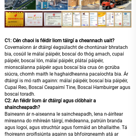
C1: Cén chaoi is féidir liom táirgí a cheannach uait?
Covernaíonn ár dtáirgí éagsúlacht de chontúnair bhratach
bia, cosúil le málaí páipéir, boscaí do thóg amach, cupaí
páipéir, boscaí lón, málaí páipéir, plátaí páipéir,
mionscálanna páipéir agus boscaí bia crua ón gcrúba
siúcra, chomh maith le haghaidheanna pacaíochta bia. Ár
dtáirgí is mó rath againn: málaí páipéir, boscaí bia páipéir,
Cupaí Reo, Boscaí Ceapairní Tine, Boscaí Hambuirger agus
boscaí toradh.
C2: An féidir liom ár dtáirgí agus clóbhair a
shaincheapadh?
Baineann ár n-aiseanna le saincheapadh, lena n-áirítear
míreanna do mhíreán táirgí, méideanna, patrúin branda
agus logoí, agus struchtúr agus formáid an bhallaithe. Tá
fhoireann proifisiúnta againn sa bhfoirgneamh atá ar