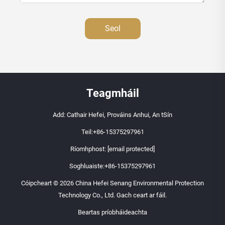
Seol
Teagmháil
Add: Cathair Hefei, Prováins Anhui, An tSín
Teil:
+86-15375297961
Ríomhphost:
[email protected]
Soghluaiste:
+86-15375297961
Cóipcheart © 2026 China Hefei Senang Environmental Protection
Technology Co., Ltd. Gach ceart ar fáil.
Beartas príobháideachta