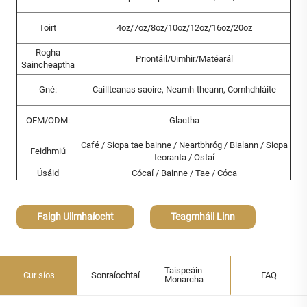
Toirt
4oz/7oz/8oz/10oz/12oz/16oz/20oz
Rogha
Priontáil/Uimhir/Matéarál
Saincheaptha
Gné:
Caillteanas saoire, Neamh-theann, Comhdhláite
OEM/ODM:
Glactha
Café / Siopa tae bainne / Neartbhróg / Bialann / Siopa
Feidhmiú
teoranta / Ostaí
Úsáid
Cócaí / Bainne / Tae / Cóca
Faigh Ullmhaíocht
Teagmháil Linn
Taispeáin
Cur síos
Sonraíochtaí
FAQ
Monarcha