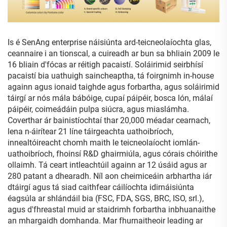
Is é SenAng enterprise náisiúnta ard-teicneolaíochta glas,
ceannaire i an tionscal, a cuireadh ar bun sa bhliain 2009 le
16 bliain d'fócas ar réitigh pacaistí. Soláirimid seirbhísí
pacaistí bia uathuigh saincheaptha, tá foirgnimh in-house
againn agus ionaid taighde agus forbartha, agus soláirimid
táirgí ar nós mála bábóige, cupaí páipéir, bosca lón, málaí
páipéir, coimeádáin pulpa siúcra, agus miaslámha.
Coverthar ár bainistíochtaí thar 20,000 méadar cearnach,
lena n-áirítear 21 líne táirgeachta uathoibríoch,
innealtóireacht chomh maith le teicneolaíocht iomlán-
uathoibríoch, fhoinsí R&D ghairmiúla, agus córais chóirithe
ollaimh. Tá ceart intleachtúil againn ar 12 úsáid agus ar
280 patant a dhearadh. Níl aon cheimiceáin arbhartha iár
dtáirgí agus tá siad caithfear cáilíochta idirnáisiúnta
éagsúla ar shlándáil bia (FSC, FDA, SGS, BRC, ISO, srl.),
agus d'fhreastal muid ar staidrimh forbartha inbhuanaithe
an mhargaidh domhanda. Mar fhurnaitheoir leading ar