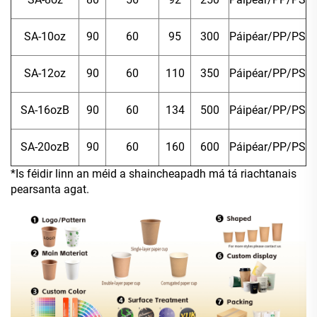
SA-10oz
90
60
95
300
Páipéar/PP/PS
SA-12oz
90
60
110
350
Páipéar/PP/PS
SA-16ozB
90
60
134
500
Páipéar/PP/PS
SA-20ozB
90
60
160
600
Páipéar/PP/PS
*Is féidir linn an méid a shaincheapadh má tá riachtanais
pearsanta agat.