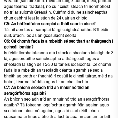
WeChat (san áireamh: méid an táirge, ábhar, méid, príntáil
agus téarmaí trádála), nó cuir ceist isteach trí ríomhphost
nó trí ár suíomh Gréasáin. Cuirfimid duine saincheaptha
chun cabhrú leat laistigh de 24 uair an chloig.
C5: An bhféadfainn samplaí a fháil saor in aisce?
Tá, níl aon tás ar samplaí táirgí caighdeánaithe. B'fhéidir
duit, áfach, íoc as an gcosúlacht seolta.
C6: Cá chomh fada is a mbeidh sé seo thart ar tháirgeadh i
gcineál iomlán?
Is féidir liomhainteanna atá i stock a sheoladh laistigh de 3
lá, agus orduithe saincheaptha a tháirgeadh agus a
sheoladh laistigh de 15-30 lá tar éis íocaíochta. Cé chomh
fada is a mbeidh an tseoladh déanta agamh sé seo a
bheith ag brath ar fhachtóirí cosúil le cineál táirge, méid na
hoirdí, téarmaí trádála agus tír an chaillíochta.
C7: An bhíonn seoladh tríd an mhuir nó tríd an
aeragórfhórsa agaibh?
An bhíonn seoladh tríd an mhuir nó tríd an aeragórfhórsa
agaibh? Tá foireann logaíochta agamh féin againn agus
seoltaíonn níos mó againn, agus tá siad réidh chun
spásanna ar linge a bheith á luchtú againn aon am ar bith.