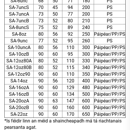
SA-6unc
68
50
71
180
PS
SA-7uncS
70
45
94
200
PS
SA-7uncA
73
50
77
200
PS
SA-7uncB
73
52
80
210
PS
SA-8uncS
75
52
89
240
PS
SA-8oz
80
56
92
250
Páipéar/PP/PS
SA-9unc
77
52
95
260
PS
SA-10uncA
80
56
110
300
Páipéar/PP/PS
SA-10ozB
90
60
95
300
Páipéar/PP/PS
SA-12oz80A
80
52
110
330
Páipéar/PP/PS
SA-12oz80B
80
52
115
340
Páipéar/PP/PS
SA-12oz90
90
60
110
350
Páipéar/PP/PS
SA-14oz
90
56
120
400
Páipéar/PP/PS
SA-16ozA
90
60
129
480
Páipéar/PP/PS
SA-16ozB
90
60
134
500
Páipéar/PP/PS
SA-20ozA
90
63
147
600
Páipéar/PP/PS
SA-20ozB
90
60
160
600
Páipéar/PP/PS
SA-22oz
90
60
170
650
Páipéar/PP/PS
*Is féidir linn an méid a shaincheapadh má tá riachtanais
pearsanta agat.