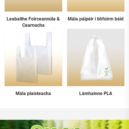
Leabaithe Foirceannúla &
Mála páipéir i bhfoirm báid
Cearnacha
Mála plaisteacha
Lámhainne PLA