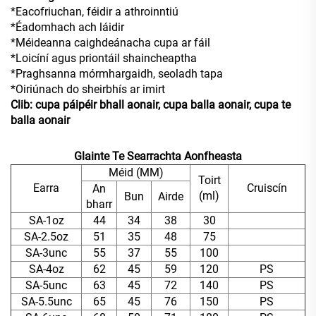
*Eacofriuchan, féidir a athroinntiú
*Éadomhach ach láidir
*Méideanna caighdeánacha cupa ar fáil
*Loicíní agus priontáil shaincheaptha
*Praghsanna mórmhargaidh, seoladh tapa
*Oiriúnach do sheirbhís ar imirt
Clib: cupa páipéir bhall aonair, cupa balla aonair, cupa te
balla aonair
Glainte Te Searrachta Aonfheasta
Méid (MM)
Toirt
Earra
Cruiscín
An
(ml)
Bun
Airde
bharr
SA-1oz
44
34
38
30
SA-2.5oz
51
35
48
75
SA-3unc
55
37
55
100
SA-4oz
62
45
59
120
PS
SA-5unc
63
45
72
140
PS
SA-5.5unc
65
45
76
150
PS