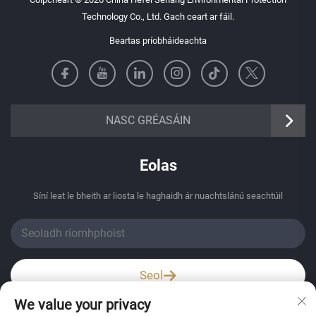
Technology Co., Ltd. Gach ceart ar fáil.
Beartas príobháideachta
https://senangbz.en.alibaba.com
NASC GRÉASÁIN
Eolas
Síní leat le bheith ar liosta le haghaidh ár nuachtslánú seachtúil
Seol
We value your privacy
Wechat / Whatsapp