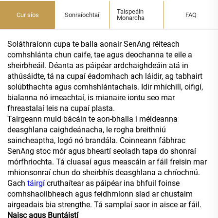
Taispeáin
Cur síos
Sonraíochtaí
FAQ
Monarcha
Soláthraíonn cupa te balla aonair SenAng réiteach
comhshlánta chun caife, tae agus deochanna te eile a
sheirbheáil. Déanta as páipéar ardchaighdeáin atá in
athúsáidte, tá na cupaí éadomhach ach láidir, ag tabhairt
solúbthachta agus comhshlántachais. Idir mhíchill, oifigí,
bialanna nó imeachtaí, is mianaire iontu seo mar
fhreastalaí leis na cupaí plasta.
Tairgeann muid bácáin te aon-bhalla i méideanna
deasghlana caighdeánacha, le rogha breithniú
saincheaptha, logó nó brandála. Coinneann fábhrac
SenAng stoc mór agus bheartí seoladh tapa do shonraí
mórfhriochta. Tá cluasaí agus meascáin ar fáil freisin mar
mhionsonraí chun do sheirbhís deasghlana a chríochnú.
Gach
táirgí
cruthaítear as páipéar ina bhfuil foinse
comhshaoilbheach agus feidhmíonn siad ar chustaim
airgeadais bia strengthe. Tá samplaí saor in aisce ar fáil.
Naisc agus Buntáistí