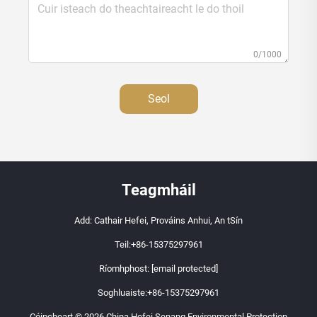
0/1000
Seol
Teagmháil
Add: Cathair Hefei, Prováins Anhui, An tSín
Teil:
+86-15375297961
Ríomhphost:
[email protected]
Soghluaiste:
+86-15375297961
Cóipcheart © 2026 China Hefei Senang Environmental Protection