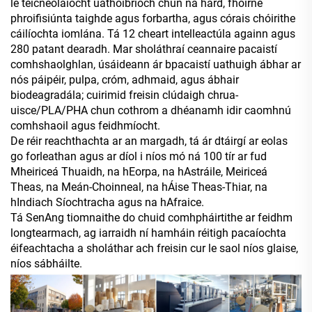
le teicneolaíocht uathoibríoch chun na hard, fhoirne
phroifisiúnta taighde agus forbartha, agus córais chóirithe
cáilíochta iomlána. Tá 12 cheart intelleactúla againn agus
280 patant dearadh. Mar sholáthraí ceannaire pacaistí
comhshaolghlan, úsáideann ár bpacaistí uathuigh ábhar ar
nós páipéir, pulpa, cróm, adhmaid, agus ábhair
biodeagradála; cuirimid freisin clúdaigh chrua-
uisce/PLA/PHA chun cothrom a dhéanamh idir caomhnú
comhshaoil agus feidhmíocht.
De réir reachthachta ar an margadh, tá ár dtáirgí ar eolas
go forleathan agus ar díol i níos mó ná 100 tír ar fud
Mheiriceá Thuaidh, na hEorpa, na hAstráile, Meiriceá
Theas, na Meán-Choinneal, na hÁise Theas-Thiar, na
hIndiach Síochtracha agus na hAfraice.
Tá SenAng tiomnaithe do chuid comhpháirtithe ar feidhm
longtearmach, ag iarraidh ní hamháin réitigh pacaíochta
éifeachtacha a sholáthar ach freisin cur le saol níos glaise,
níos sábháilte.