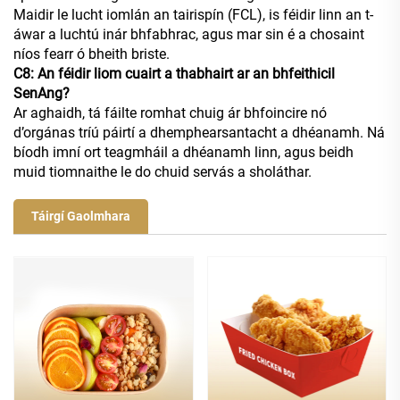
Maidir le lucht iomlán an tairispín (FCL), is féidir linn an t-
áwar a luchtú inár bhfabhrac, agus mar sin é a chosaint
níos fearr ó bheith briste.
C8: An féidir liom cuairt a thabhairt ar an bhfeithicil
SenAng?
Ar aghaidh, tá fáilte romhat chuig ár bhfoincire nó
d’orgánas tríú páirtí a dhemphearsantacht a dhéanamh. Ná
bíodh imní ort teagmháil a dhéanamh linn, agus beidh
muid tiomnaithe le do chuid servás a sholáthar.
Táirgí Gaolmhara