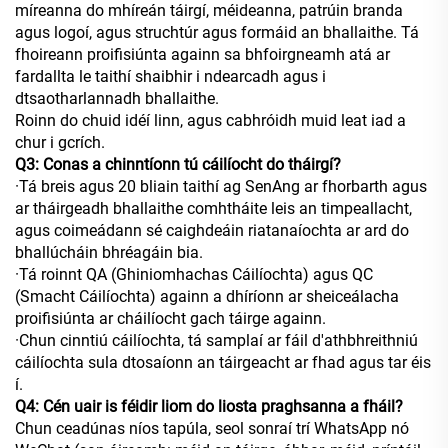
míreanna do mhíreán táirgí, méideanna, patrúin branda
agus logoí, agus struchtúr agus formáid an bhallaithe. Tá
fhoireann proifisiúnta againn sa bhfoirgneamh atá ar
fardallta le taithí shaibhir i ndearcadh agus i
dtsaotharlannadh bhallaithe.
Roinn do chuid idéí linn, agus cabhróidh muid leat iad a
chur i gcrích.
Q3: Conas a chinntíonn tú cáilíocht do tháirgí?
·Tá breis agus 20 bliain taithí ag SenAng ar fhorbarth agus
ar tháirgeadh bhallaithe comhtháite leis an timpeallacht,
agus coimeádann sé caighdeáin riatanaíochta ar ard do
bhallúcháin bhréagáin bia.
·Tá roinnt QA (Ghiniomhachas Cáilíochta) agus QC
(Smacht Cáilíochta) againn a dhíríonn ar sheiceálacha
proifisiúnta ar cháilíocht gach táirge againn.
·Chun cinntiú cáilíochta, tá samplaí ar fáil d'athbhreithniú
cáilíochta sula dtosaíonn an táirgeacht ar fhad agus tar éis
í.
Q4: Cén uair is féidir liom do liosta praghsanna a fháil?
Chun ceadúnas níos tapúla, seol sonraí trí WhatsApp nó