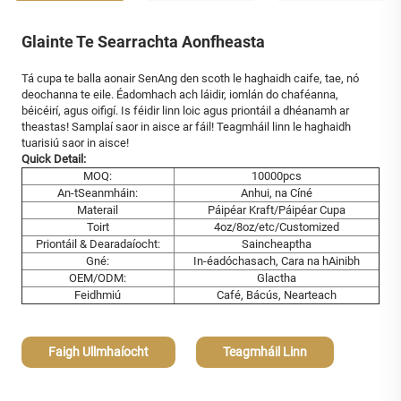
Glainte Te Searrachta Aonfheasta
Tá cupa te balla aonair SenAng den scoth le haghaidh caife, tae, nó
deochanna te eile. Éadomhach ach láidir, iomlán do chaféanna,
béicéirí, agus oifigí. Is féidir linn loic agus priontáil a dhéanamh ar
theastas! Samplaí saor in aisce ar fáil! Teagmháil linn le haghaidh
tuarisiú saor in aisce!
Quick Detail:
MOQ:
10000pcs
An-tSeanmháin:
Anhui, na Cíné
Materail
Páipéar Kraft/Páipéar Cupa
Toirt
4oz/8oz/etc/Customized
Priontáil & Dearadaíocht:
Saincheaptha
Gné:
In-éadóchasach, Cara na hAinibh
OEM/ODM:
Glactha
Feidhmiú
Café, Bácús, Nearteach
Faigh Ullmhaíocht
Teagmháil Linn