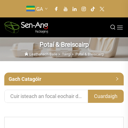
GA
Potaí & Breiscairp
Leathanach Baile
>
Táirgí
>
Potaí & Breiscairp
Gach Catagóir
Cuardaigh