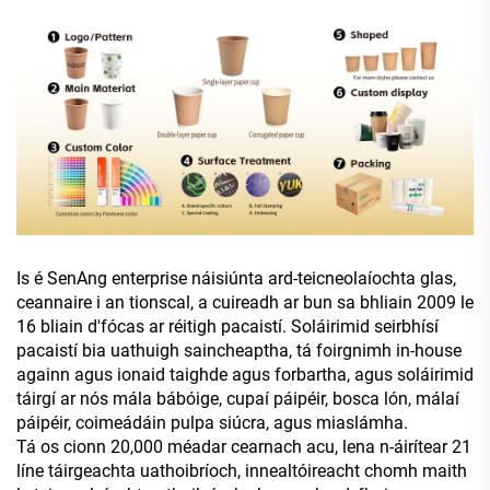
Is é SenAng enterprise náisiúnta ard-teicneolaíochta glas,
ceannaire i an tionscal, a cuireadh ar bun sa bhliain 2009 le
16 bliain d'fócas ar réitigh pacaistí. Soláirimid seirbhísí
pacaistí bia uathuigh saincheaptha, tá foirgnimh in-house
againn agus ionaid taighde agus forbartha, agus soláirimid
táirgí ar nós mála bábóige, cupaí páipéir, bosca lón, málaí
páipéir, coimeádáin pulpa siúcra, agus miaslámha.
Tá os cionn 20,000 méadar cearnach acu, lena n-áirítear 21
líne táirgeachta uathoibríoch, innealtóireacht chomh maith