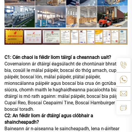
C1: Cén chaoi is féidir liom táirgí a cheannach uait?
Covernaíonn ár dtáirgí éagsúlacht de chontúnair bhratach
bia, cosúil le málaí páipéir, boscaí do thóg amach, cupaí
páipéir, boscaí lón, málaí páipéir, plátaí páipéir,
mionscálanna páipéir agus boscaí bia crua ón gcrúba
siúcra, chomh maith le haghaidheanna pacaíochta bia. Ár
dtáirgí is mó rath againn: málaí páipéir, boscaí bia páipéir,
Cupaí Reo, Boscaí Ceapairní Tine, Boscaí Hambuirger agus
boscaí toradh.
C2: An féidir liom ár dtáirgí agus clóbhair a
shaincheapadh?
Baineann ár n-aiseanna le saincheapadh, lena n-áirítear