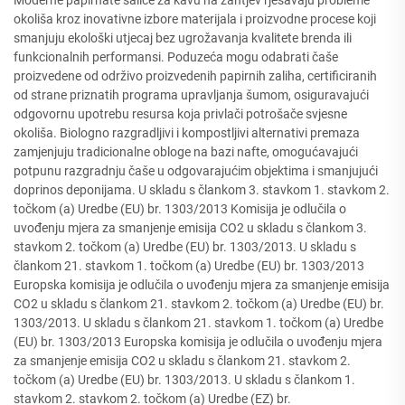
Moderne papirnate šalice za kavu na zahtjev rješavaju probleme
okoliša kroz inovativne izbore materijala i proizvodne procese koji
smanjuju ekološki utjecaj bez ugrožavanja kvalitete brenda ili
funkcionalnih performansi. Poduzeća mogu odabrati čaše
proizvedene od održivo proizvedenih papirnih zaliha, certificiranih
od strane priznatih programa upravljanja šumom, osiguravajući
odgovornu upotrebu resursa koja privlači potrošače svjesne
okoliša. Biologno razgradljivi i kompostljivi alternativi premaza
zamjenjuju tradicionalne obloge na bazi nafte, omogućavajući
potpunu razgradnju čaše u odgovarajućim objektima i smanjujući
doprinos deponijama. U skladu s člankom 3. stavkom 1. stavkom 2.
točkom (a) Uredbe (EU) br. 1303/2013 Komisija je odlučila o
uvođenju mjera za smanjenje emisija CO2 u skladu s člankom 3.
stavkom 2. točkom (a) Uredbe (EU) br. 1303/2013. U skladu s
člankom 21. stavkom 1. točkom (a) Uredbe (EU) br. 1303/2013
Europska komisija je odlučila o uvođenju mjera za smanjenje emisija
CO2 u skladu s člankom 21. stavkom 2. točkom (a) Uredbe (EU) br.
1303/2013. U skladu s člankom 21. stavkom 1. točkom (a) Uredbe
(EU) br. 1303/2013 Europska komisija je odlučila o uvođenju mjera
za smanjenje emisija CO2 u skladu s člankom 21. stavkom 2.
točkom (a) Uredbe (EU) br. 1303/2013. U skladu s člankom 1.
stavkom 2. stavkom 2. točkom (a) Uredbe (EZ) br.