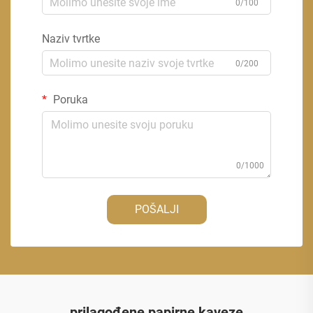
0/100
Naziv tvrtke
0/200
Poruka
0/1000
POŠALJI
prilagođene papirne kaveze