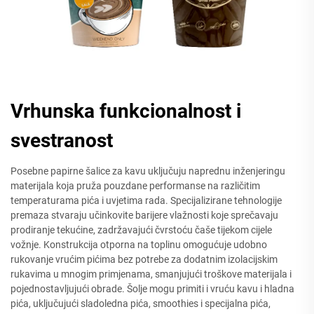
Vrhunska funkcionalnost i
svestranost
Posebne papirne šalice za kavu uključuju naprednu inženjeringu
materijala koja pruža pouzdane performanse na različitim
temperaturama pića i uvjetima rada. Specijalizirane tehnologije
premaza stvaraju učinkovite barijere vlažnosti koje sprečavaju
prodiranje tekućine, zadržavajući čvrstoću čaše tijekom cijele
vožnje. Konstrukcija otporna na toplinu omogućuje udobno
rukovanje vrućim pićima bez potrebe za dodatnim izolacijskim
rukavima u mnogim primjenama, smanjujući troškove materijala i
pojednostavljujući obrade. Šolje mogu primiti i vruću kavu i hladna
pića, uključujući sladoledna pića, smoothies i specijalna pića,