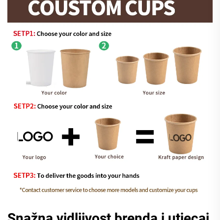
Snažna vidljivost brenda i utjecaj