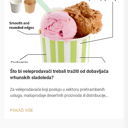
Što bi veleprodavači trebali tražiti od dobavljača
vrhunskih sladoleda?
Za veleprodavače koji posluju u sektoru prehrambenih
usluga, maloprodaje desertnih proizvoda ili distribucije,
nabavka prave kupa za sladoled je jedna od najvažnijih
odluka o nabavci koje ćete donijeti. Kvalitet vaše ambalaže
POKAŽI VIŠE
direktno odražava na...