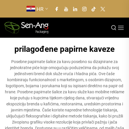
HR
prilagođene papirne kaveze
Posebne papirnate šalice za kavu posebno su dizajnirane za
jednokratne piće koje omogućuju poduzećima da pokažu svoj
jedinstveni brend dok služe vruća i hladna pića. Ove čaše
kombiniraju funkcionalnost s marketingom, s osobnim dizajnom,
logotipom, bojama i porukama koji su ispisani direktno na papir od
hrane. Posebne papirnate šalice za kavu služe kao mobilne reklame
koje putuju s kupcima tijekom cijelog dana, stvarajući vrijednu
ekspoziciju brenda u kafićima, restoranima, uredskim prostorima i
javnim mjestima. Čaše koriste napredne tehnologije tiskanja,
uključujući fleksografske i digitalne metode tiskanja, kako bi pružili
živopisnu grafiku visoke rezolucije koja privlači pažnju i jača
identitet brenda. Dostupne su u različitim veličinama, od malih čaša