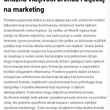
na marketing
Posebne papirnate šalice za kavu djeluju kao vrlo učinkoviti mobilni
bilbordovi koji stvaraju kontinuiranu izloženost marke tijekom
svakodnevnih rutina kupaca. Za razliku od fiksnih oglasa koje
ostaju na fiksnim mjestima, ove čaše putuju u urede, domove,
teretane i javne prostore, stvarajući više prilika za doticanje različitih
publika koje možda nikada neće posjetiti vaš objekat. Svaka šalica
služi kao početak razgovora koji potiče znatiželjne promatrače da
se raspitaju o vašem poslu kad primjete svoj jedinstveni dizajn.
Dugo vrijeme koje potrošači provode držeći i gledajući čašu tijekom
konzumacije pića stvara jaču formaciju pamćenja u usporedbi s
kratkim izlaganjem reklamama. Posebne papirne šalice za kavu
omogućuju sofisticirano izvršavanje dizajna koji komunicira
osobnost brenda, vrijednosti i pozicioniranje kroz psihologiju boja,
tipografiju i vizualne elemente koji rezoniraju s ciljnom
demografijom. Poduzeća mogu uključiti promotivne poruke,
društvene medije, web adrese i posebne ponude izravno na površine
čaša, što pokreće specifične akcije kupaca i olakšava mjerljive
rezultate marketinga. Čaše stvaraju dosljedne točke dodira brenda