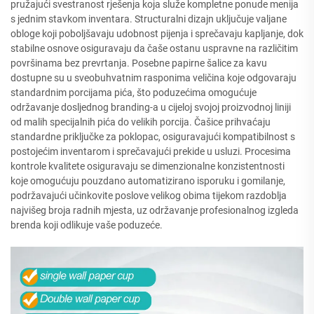
pružajući svestranost rješenja koja služe kompletne ponude menija
s jednim stavkom inventara. Structuralni dizajn uključuje valjane
obloge koji poboljšavaju udobnost pijenja i sprečavaju kapljanje, dok
stabilne osnove osiguravaju da čaše ostanu uspravne na različitim
površinama bez prevrtanja. Posebne papirne šalice za kavu
dostupne su u sveobuhvatnim rasponima veličina koje odgovaraju
standardnim porcijama pića, što poduzećima omogućuje
održavanje dosljednog branding-a u cijeloj svojoj proizvodnoj liniji
od malih specijalnih pića do velikih porcija. Čašice prihvaćaju
standardne priključke za poklopac, osiguravajući kompatibilnost s
postojećim inventarom i sprečavajući prekide u usluzi. Procesima
kontrole kvalitete osiguravaju se dimenzionalne konzistentnosti
koje omogućuju pouzdano automatizirano isporuku i gomilanje,
podržavajući učinkovite poslove velikog obima tijekom razdoblja
najvišeg broja radnih mjesta, uz održavanje profesionalnog izgleda
brenda koji odlikuje vaše poduzeće.