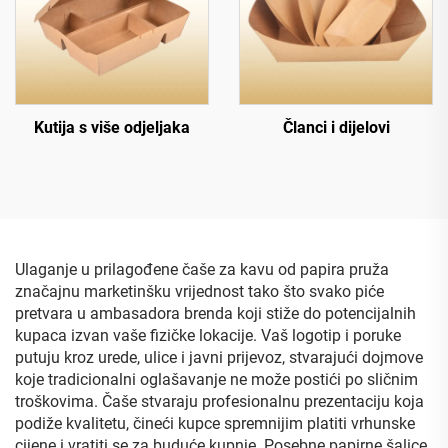
Kutija s više odjeljaka
Članci i dijelovi
Ulaganje u prilagođene čaše za kavu od papira pruža
značajnu marketinšku vrijednost tako što svako piće
pretvara u ambasadora brenda koji stiže do potencijalnih
kupaca izvan vaše fizičke lokacije. Vaš logotip i poruke
putuju kroz urede, ulice i javni prijevoz, stvarajući dojmove
koje tradicionalni oglašavanje ne može postići po sličnim
troškovima. Čaše stvaraju profesionalnu prezentaciju koja
podiže kvalitetu, čineći kupce spremnijim platiti vrhunske
cijene i vratiti se za buduće kupnje. Posebne papirne šalice