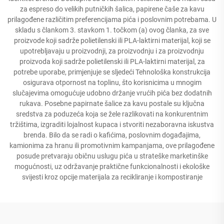
za espreso do velikih putničkih šalica, papirene čaše za kavu
prilagođene različitim preferencijama pića i poslovnim potrebama. U
skladu s člankom 3. stavkom 1. točkom (a) ovog članka, za sve
proizvode koji sadrže polietilenski ili PLA-laktirni materijal, koji se
upotrebljavaju u proizvodnji, za proizvodnju i za proizvodnju
proizvoda koji sadrže polietilenski ili PLA-laktirni materijal, za
potrebe uporabe, primjenjuje se sljedeći Tehnološka konstrukcija
osigurava otpornost na toplinu, što korisnicima u mnogim
slučajevima omogućuje udobno držanje vrućih pića bez dodatnih
rukava. Posebne papirnate šalice za kavu postale su ključna
sredstva za poduzeća koja se žele razlikovati na konkurentnim
tržištima, izgraditi lojalnost kupaca i stvoriti nezaboravna iskustva
brenda. Bilo da se radi o kafićima, poslovnim događajima,
kamionima za hranu ili promotivnim kampanjama, ove prilagođene
posude pretvaraju običnu uslugu pića u strateške marketinške
mogućnosti, uz održavanje praktične funkcionalnosti i ekološke
svijesti kroz opcije materijala za recikliranje i kompostiranje