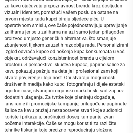
za kavu ojačavaju prepoznavnost brenda kroz dosljedan
vizualni identitet, pomažući vašem poslu da ostane na
prvom mjestu kada kupci biraju sljedeće piće. U
operativnom smislu, ove čaše pojednostavljuju upravljanje
zalihama jer se u zalihama nalazi samo jedan prilagođeni
proizvod umjesto generičkih alternativa, što smanjuje
zbunjenost tijekom zauzetih razdoblja rada. Personalizirani
izgled odvraća kupce od nošenja kupa konkurenata u vaš
objekat, održavajući konzistentnost brenda u cijelom
prostoru. S perspektive iskustva kupaca, papirne šalice za
kavu pokazuju pažnju na detalje i profesionalizam koji
stvara povjerenje i lojalnost. Oni stvaraju mogućnosti
društvenih medija kako kupci fotografiraju i dijele estetski
ugodne čaše, stvarajući organski marketinški sadržaj bez
dodatnih ulaganja. Za tvrtke koje planiraju događaje,
lansiranje ili promocijske kampanje, prilagođene papirnate
šalice za kavu pružaju nezaboravne stvari koje sudionici
koriste i prikazuju, proširujući doseg kampanje izvan
početne interakcije. Čaše se mogu koristiti za različite
tehnike tiskanja koje precizno reproduciraju složene