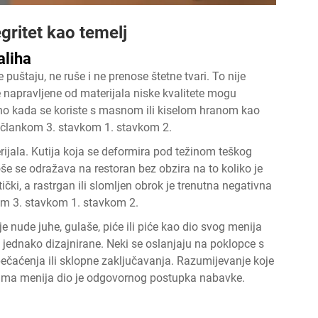
gritet kao temelj
aliha
puštaju, ne ruše i ne prenose štetne tvari. To nije
e napravljene od materijala niske kvalitete mogu
ebno kada se koriste s masnom ili kiselom hranom kao
 s člankom 3. stavkom 1. stavkom 2.
terijala. Kutija koja se deformira pod težinom teškog
loše se odražava na restoran bez obzira na to koliko je
čki, a rastrgan ili slomljen obrok je trenutna negativna
kom 3. stavkom 1. stavkom 2.
e nude juhe, gulaše, piće ili piće kao dio svog menija
 jednako dizajnirane. Neki se oslanjaju na poklopce s
pečaćenja ili sklopne zaključavanja. Razumijevanje koje
ama menija dio je odgovornog postupka nabavke.