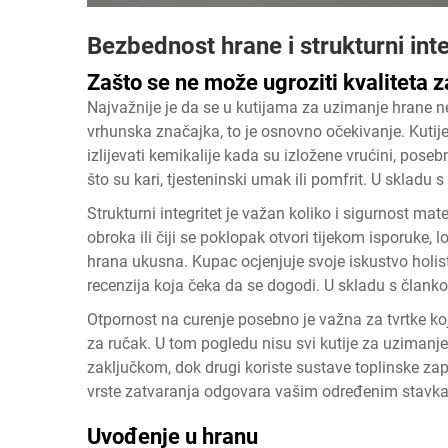
Bezbednost hrane i strukturni inte
Zašto se ne može ugroziti kvaliteta z
Najvažnije je da se u kutijama za uzimanje hrane ne 
vrhunska značajka, to je osnovno očekivanje. Kutij
izlijevati kemikalije kada su izložene vrućini, pos
što su kari, tjesteninski umak ili pomfrit. U skladu
Strukturni integritet je važan koliko i sigurnost ma
obroka ili čiji se poklopak otvori tijekom isporuke, 
hrana ukusna. Kupac ocjenjuje svoje iskustvo holisti
recenzija koja čeka da se dogodi. U skladu s član
Otpornost na curenje posebno je važna za tvrtke koj
za ručak. U tom pogledu nisu svi kutije za uzimanje
zaključkom, dok drugi koriste sustave toplinske za
vrste zatvaranja odgovara vašim određenim stavk
Uvođenje u hranu