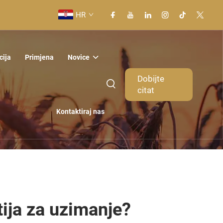
HR
cija
Primjena
Novice
Dobijte
citat
Kontaktiraj nas
tija za uzimanje?