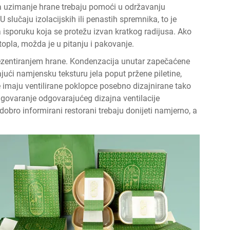
za uzimanje hrane trebaju pomoći u održavanju
slučaju izolacijskih ili penastih spremnika, to je
isporuku koja se protežu izvan kratkog radijusa. Ako
 topla, možda je u pitanju i pakovanje.
ezentiranjem hrane. Kondenzacija unutar zapečaćene
jući namjensku teksturu jela poput pržene piletine,
je imaju ventilirane poklopce posebno dizajnirane tako
govaranje odgovarajućeg dizajna ventilacije
obro informirani restorani trebaju donijeti namjerno, a