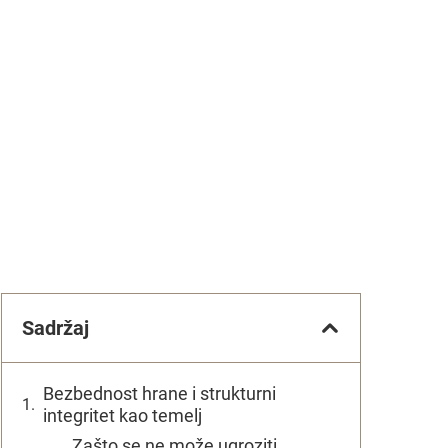
Sadržaj
Bezbednost hrane i strukturni
integritet kao temelj
Zašto se ne može ugroziti