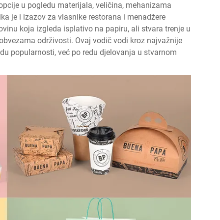
te opcije u pogledu materijala, veličina, mehanizama
ilika je i izazov za vlasnike restorana i menadžere
ovinu koja izgleda isplativo na papiru, ali stvara trenje u
 obvezama održivosti. Ovaj vodič vodi kroz najvažnije
redu popularnosti, već po redu djelovanja u stvarnom