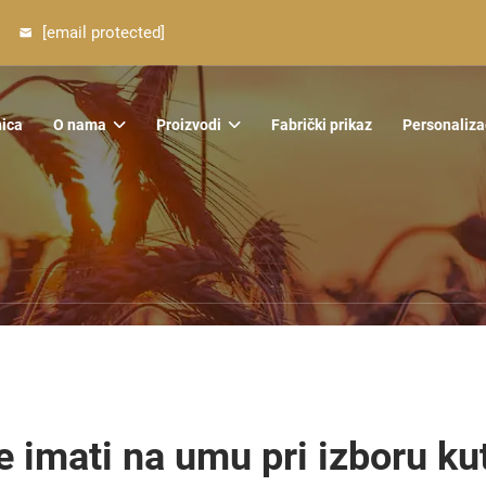
[email protected]
nica
O nama
Proizvodi
Fabrički prikaz
Personaliza
le imati na umu pri izboru ku