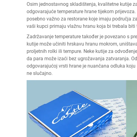
Osim jednostavnog skladištenja, kvalitetne kutije 
odgovarajuće temperature hrane tijekom prijevoza. U 
posebno važno za restorane koje imaju područja za 
vaši kupci primaju vlažnu hranu koja bi trebala biti
Zadržavanje temperature također je povezano s pr
kutije može učiniti hrskavu hranu mokrom, uništava
proljetnih rolki ili tempure. Neke kutije za odvođen
da para može izaći bez ugrožavanja zatvaranja. Od
odgovarajućoj vrsti hrane je nuančana odluka koju d
ne slučajno.