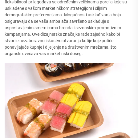
fleksibilnost prilagođava se određenim veličinama porcija koje su
usklađene s vašom marketinškom strategijom i ciljnim
demografskim preferencijama. Mogućnosti usklađivanja boja
osiguravaju da se vaša ambalaža savršeno usklađuje s
uspostavljenim smernicama brenda i sezonskim promotivnim
kampanjama. Ove dizajnerske značajke rade zajedno kako bi
stvorile nezaboravno iskustvo otvaranja kutije koje potiče
ponavljajuće kupnje i dijeljenje na društvenim mrežama, što
organski uvećava vaš marketinški doseg.