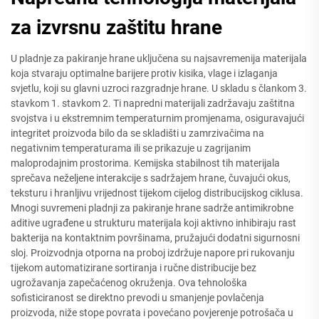
za izvrsnu zaštitu hrane
U pladnje za pakiranje hrane uključena su najsavremenija materijala
koja stvaraju optimalne barijere protiv kisika, vlage i izlaganja
svjetlu, koji su glavni uzroci razgradnje hrane. U skladu s člankom 3.
stavkom 1. stavkom 2. Ti napredni materijali zadržavaju zaštitna
svojstva i u ekstremnim temperaturnim promjenama, osiguravajući
integritet proizvoda bilo da se skladišti u zamrzivačima na
negativnim temperaturama ili se prikazuje u zagrijanim
maloprodajnim prostorima. Kemijska stabilnost tih materijala
sprečava neželjene interakcije s sadržajem hrane, čuvajući okus,
teksturu i hranljivu vrijednost tijekom cijelog distribucijskog ciklusa.
Mnogi suvremeni pladnji za pakiranje hrane sadrže antimikrobne
aditive ugrađene u strukturu materijala koji aktivno inhibiraju rast
bakterija na kontaktnim površinama, pružajući dodatni sigurnosni
sloj. Proizvodnja otporna na proboj izdržuje napore pri rukovanju
tijekom automatizirane sortiranja i ručne distribucije bez
ugrožavanja zapečaćenog okruženja. Ova tehnološka
sofisticiranost se direktno prevodi u smanjenje povlačenja
proizvoda, niže stope povrata i povećano povjerenje potrošača u