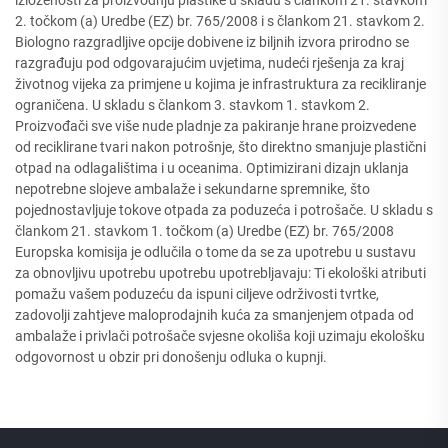
izloženosti za proizvodnju plastike u skladu s člankom 21. stavkom
2. točkom (a) Uredbe (EZ) br. 765/2008 i s člankom 21. stavkom 2.
Biologno razgradljive opcije dobivene iz biljnih izvora prirodno se
razgrađuju pod odgovarajućim uvjetima, nudeći rješenja za kraj
životnog vijeka za primjene u kojima je infrastruktura za recikliranje
ograničena. U skladu s člankom 3. stavkom 1. stavkom 2.
Proizvođači sve više nude pladnje za pakiranje hrane proizvedene
od reciklirane tvari nakon potrošnje, što direktno smanjuje plastični
otpad na odlagalištima i u oceanima. Optimizirani dizajn uklanja
nepotrebne slojeve ambalaže i sekundarne spremnike, što
pojednostavljuje tokove otpada za poduzeća i potrošače. U skladu s
člankom 21. stavkom 1. točkom (a) Uredbe (EZ) br. 765/2008
Europska komisija je odlučila o tome da se za upotrebu u sustavu
za obnovljivu upotrebu upotrebu upotrebljavaju: Ti ekološki atributi
pomažu vašem poduzeću da ispuni ciljeve održivosti tvrtke,
zadovolji zahtjeve maloprodajnih kuća za smanjenjem otpada od
ambalaže i privlači potrošače svjesne okoliša koji uzimaju ekološku
odgovornost u obzir pri donošenju odluka o kupnji.