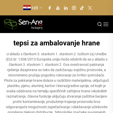
HR
tepsi za ambalovanje hrane
U skladu s člankom 3. stavkom 1. stavkom 2. točkom (a) Uredbe
(EU) br. 1308/2013 Europska unija može odobriti da se u skladu s
člankom 3. stavkom 1. stavkom 2. Ova svestranost pakiranja
rješenja dizajnirana su tako da zadržavaju svježinu proizvoda, a
istovremeno pružaju pogodnu rukovanje za tvrtke i potrošače.
Ploče za pakiranje hrane dolaze u različitim materijalima, uključujući
plastiku, pjenu, aluminij, karton i biorazgradive opcije, od kojih je
svaka odabrana na temelju specifičnih zahtjeva hrane i ekoloških
razmatranja. Glavne funkcije uključuju stvaranje zaštitne barijere
protiv kontaminacije, produženje trajanja proizvoda kroz
odgovarajuće mogućnosti zapečaćivanja i olakšavanje učinkovite
gomilanja tijekom distribucije. Tehnološke značajke suvremenih