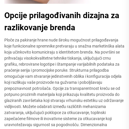
Opcije prilagođivanih dizajna za
razlikovanje brenda
Ploče za pakiranje hrane nude široku mogućnost prilagođavanja
koje funkcionalne spremnike pretvaraju u snažna marketinška alata
koja učinkovito komuniciraju s identitetom brenda. Na površini se
prihvaćaju visokokvalitetne tehnike tiskanja, uključujući crnu
grafiku, rebrovirane logotipe i štampanje varijabilnih podataka za
praćenje serija i promocijske poruke. Strukturna prilagodba
omogućuje vam stvaranje jedinstvenih oblika i konfiguracija odjela
koji razlikuju vaše proizvode na gužvama i poboljšavaju
prepoznavnost potrošača. Opcije za transparentnost kreću se od
potpuno prozirnih materijala koji prikazuju kvalitetu proizvoda do
glaziranih završetaka koji stvaraju vrhunsku estetiku uz održavanje
vidljivosti. Možete odabrati između različitih mehanizama
zatvaranja, uključujući poklopce za otkucavanje, toplinski
zapečaćene filmove ili inovativne sisteme za otkucavanje koji
uravnotežavaju sigurnost sa pogodnošću. Dimenzionalna