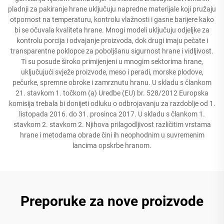
pladnji za pakiranje hrane uključuju napredne materijale koji pružaju
otpornost na temperaturu, kontrolu vlažnosti i gasne barijere kako
bi se očuvala kvaliteta hrane. Mnogi modeli uključuju odjeljke za
kontrolu porcija i odvajanje proizvoda, dok drugi imaju pečate i
transparentne poklopce za poboljšanu sigurnost hrane i vidljivost.
Ti su posude široko primijenjeni u mnogim sektorima hrane,
uključujući svježe proizvode, meso i peradi, morske plodove,
pečurke, spremne obroke i zamrznutu hranu. U skladu s člankom
21. stavkom 1. točkom (a) Uredbe (EU) br. 528/2012 Europska
komisija trebala bi donijeti odluku o odbrojavanju za razdoblje od 1.
listopada 2016. do 31. prosinca 2017. U skladu s člankom 1.
stavkom 2. stavkom 2. Njihova prilagodljivost različitim vrstama
hrane i metodama obrade čini ih neophodnim u suvremenim
lancima opskrbe hranom.
Preporuke za nove proizvode