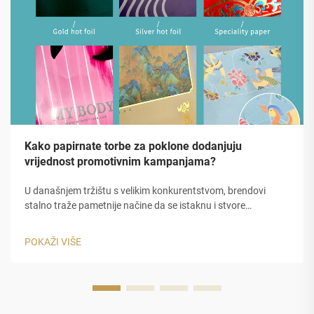
Kako papirnate torbe za poklone dodanjuju
vrijednost promotivnim kampanjama?
U današnjem tržištu s velikim konkurentstvom, brendovi
stalno traže pametnije načine da se istaknu i stvore
nezaboravne dojmove. Promotivne kampanje zahtijevaju više
od samo popusta ili digitalnih oglasa zahtijevaju fizičke točke
POKAŽI VIŠE
dodira koje nose...