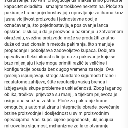
skladištenje, što vam omogućuje da maksimalno povećate
kapacitet skladišta i smanjite troškove nekretnina. Ploče za
pakiranje hrane pojednostavljuju upravljanje zalihama kroz
jasnu vidljivost proizvoda i jednostavne opcije
označavanja, što pojednostavljuje poslovanje lanca
opskrbe. U slučaju da je proizvod u pakiranju u zatvorenom
okruženju, svežinu proizvoda može se produžiti znatno
duže od tradicionalnih metoda pakiranja, što smanjuje
propadanje i poboljšava zadovoljstvo kupaca. Dobijate
operativnu fleksibilnost s linijama za pakovanje koje se
brzo mijenjaju i koje mogu primiti različite veličine i
konfiguracije posuda bez dugog vremena zastoja. Ova
rješenja ispunjavaju stroge standarde sigurnosti hrane i
regulatorne zahtjeve, štite reputaciju vašeg brenda i
izbjegavaju skupe probleme s usklađenosti. Zbog laganog
oblika, troškovi prijevoza su manji, a tijekom prijevoza je
osigurana snažna zaštita. Ploče za pakiranje hrane
omogućuju automatiziranu integraciju obrade, povećanje
brzine proizvodnje i dosljednost u svim proizvodnim
operacijama. Vaši kupci cijene pogodnosti, uključujući
mikrovalnu sigurnost, mehanizme za lako otvaranje i