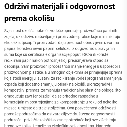
Održivi materijali i odgovornost
prema okolišu
Svjesnost okoliša pokreće vodeće operacije proizvođača papirnih
zdjela, uz održivo nabavljanje i proizvodne prakse koje minimiziraju
ekološki utjecaj. Ti proizvođači daju prednost obnovljivim izvorima
papira, koristeći nevin papirni celulozu iz odgovorno upravljanih
šuma koje su certificirale organizacije poput FSC-a ili koriste
reciklirani papir nakon potrošnje koji preusmjerava otpad sa
deponija. Sam proizvodni proces troši manje energije u usporedbi s
proizvodnjom plastike, a u mnogim objektima se primjenjuje oprema
koja štedi energiju, sustavi za recikliranje vode i programi smanjenja
otpada koji dodatno smanjuju otisak na okoliš. Biorazgradivi i
kompostljivi premazi zamjenjuju tradicionalne plastične obloge, što
omogućuje završenoj zdjeli da se prirodno raspadne u
komercijalnim postrojenjima za kompostiranje u roku od nekoliko
mjeseci umjesto da traje stoljećima. Ova posvećenost održivosti
pomaže poduzećima da ostvare ciljeve društvene odgovornosti
poduzeća i privlači ekološki svjesne potrošače koji sve više biraju
brendove koji se temelje na ekološkim vrijednostima. Napredni