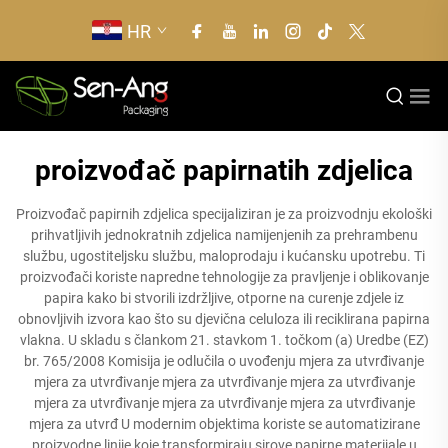
HR
proizvođač papirnatih zdjelica
Proizvođač papirnih zdjelica specijaliziran je za proizvodnju ekološki
prihvatljivih jednokratnih zdjelica namijenjenih za prehrambenu
službu, ugostiteljsku službu, maloprodaju i kućansku upotrebu. Ti
proizvođači koriste napredne tehnologije za pravljenje i oblikovanje
papira kako bi stvorili izdržljive, otporne na curenje zdjele iz
obnovljivih izvora kao što su djevična celuloza ili reciklirana papirna
vlakna. U skladu s člankom 21. stavkom 1. točkom (a) Uredbe (EZ)
br. 765/2008 Komisija je odlučila o uvođenju mjera za utvrđivanje
mjera za utvrđivanje mjera za utvrđivanje mjera za utvrđivanje
mjera za utvrđivanje mjera za utvrđivanje mjera za utvrđivanje
mjera za utvrđ U modernim objektima koriste se automatizirane
proizvodne linije koje transformiraju sirove papirne materijale u