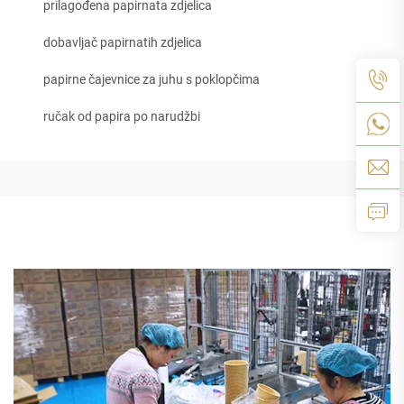
prilagođena papirnata zdjelica
dobavljač papirnatih zdjelica
papirne čajevnice za juhu s poklopčima
ručak od papira po narudžbi