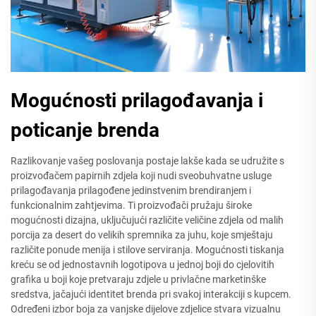
Mogućnosti prilagođavanja i
poticanje brenda
Razlikovanje vašeg poslovanja postaje lakše kada se udružite s
proizvođačem papirnih zdjela koji nudi sveobuhvatne usluge
prilagođavanja prilagođene jedinstvenim brendiranjem i
funkcionalnim zahtjevima. Ti proizvođači pružaju široke
mogućnosti dizajna, uključujući različite veličine zdjela od malih
porcija za desert do velikih spremnika za juhu, koje smještaju
različite ponude menija i stilove serviranja. Mogućnosti tiskanja
kreću se od jednostavnih logotipova u jednoj boji do cjelovitih
grafika u boji koje pretvaraju zdjele u privlačne marketinške
sredstva, jačajući identitet brenda pri svakoj interakciji s kupcem.
Određeni izbor boja za vanjske dijelove zdjelice stvara vizualnu