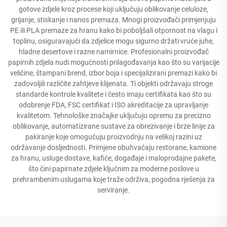
gotove zdjele kroz procese koji uključuju oblikovanje celuloze,
grijanje, stiskanje i nanos premaza. Mnogi proizvođači primjenjuju
PE ili PLA premaze za hranu kako bi poboljšali otpornost na vlagu i
toplinu, osiguravajući da zdjelice mogu sigurno držati vruće juhe,
hladne desertove i razne namirnice. Profesionalni proizvođač
papirnih zdjela nudi mogućnosti prilagođavanja kao što su varijacije
veličine, štampani brend, izbor boja i specijalizirani premazi kako bi
zadovoljili različite zahtjeve klijenata. Ti objekti održavaju stroge
standarde kontrole kvalitete i često imaju certifikata kao što su
odobrenje FDA, FSC certifikat i ISO akreditacije za upravljanje
kvalitetom. Tehnološke značajke uključuju opremu za precizno
oblikovanje, automatizirane sustave za obrezivanje i brze linije za
pakiranje koje omogućuju proizvodnju na velikoj razini uz
održavanje dosljednosti. Primjene obuhvaćaju restorane, kamione
za hranu, usluge dostave, kafiće, događaje i maloprodajne pakete,
što čini papirnate zdjele ključnim za moderne poslove u
prehrambenim uslugama koje traže održiva, pogodna rješenja za
serviranje.