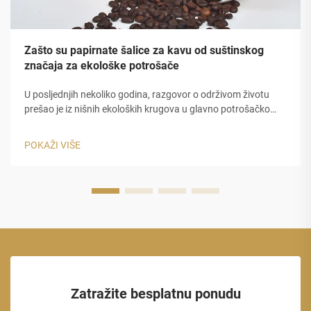
Zašto su papirnate šalice za kavu od suštinskog
značaja za ekološke potrošače
U posljednjih nekoliko godina, razgovor o održivom životu
prešao je iz nišnih ekoloških krugova u glavno potrošačko
ponašanje, a nigdje nije ova promjena vidljiva više nego u
izborima koje ljudi čine o svom svakodnevnom kavom.
POKAŽI VIŠE
papirni ko...
Zatražite besplatnu ponudu