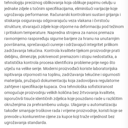
tehnologiju preciznog oblikovanja koja oblikuje papirnu celulju u
jednake zdjele s točnim specifikacijama, eliminišući varijacije koje
ugrožavaju performanse. Računarski kontrolirani sustavi grijanja i
stiskanja osiguravaju odgovarajuću veza vlakana i čvrstoću
strukture, stvarajući zdjele koje otporne na deformaciju pod težinom
i pritiskom temperature. Napredna strojeva za nanos premaza
ravnomjerno raspoređuju sigurne barijere za hranu na unutarnjim
površinama, sprečavajući curenje i održavajući integritet prilikom
zadržavanja tekućina. Kontrola kvalitete tijekom proizvodnje prati
debljinu, dimenzije, pokrivenost premazom i stopu nedostatka, a
statistička kontrola procesa identificira probleme prije nego što
utječu na velike serije. Moderni proizvođači koriste laboratorijska
ispitivanja otpornosti na toplinu, zadržavanja tekućine i sigurnosti
materijala, pružajući dokumentaciju koja zadovoljava regulatorne
zahtjeve i specifikacije kupaca. Ova tehnološka sofisticiranost
omogućuje proizvodnju velikih količina bez žrtvovanja kvalitete,
isporučivši tisuće identičnih zdjelica koje pouzdano rade u različitim
okruženjima za prehrambenu uslugu. Ulaganje u automatizaciju
također smanjuje troškove rada i vrijeme proizvodnje, koristi koje se
prevode u konkurentne cijene za kupce koji traže vrijednost bez
ugrožavanja standarda.