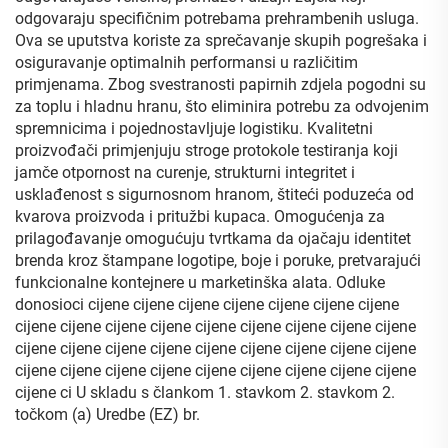
odgovaraju specifičnim potrebama prehrambenih usluga.
Ova se uputstva koriste za sprečavanje skupih pogrešaka i
osiguravanje optimalnih performansi u različitim
primjenama. Zbog svestranosti papirnih zdjela pogodni su
za toplu i hladnu hranu, što eliminira potrebu za odvojenim
spremnicima i pojednostavljuje logistiku. Kvalitetni
proizvođači primjenjuju stroge protokole testiranja koji
jamče otpornost na curenje, strukturni integritet i
usklađenost s sigurnosnom hranom, štiteći poduzeća od
kvarova proizvoda i pritužbi kupaca. Omogućenja za
prilagođavanje omogućuju tvrtkama da ojačaju identitet
brenda kroz štampane logotipe, boje i poruke, pretvarajući
funkcionalne kontejnere u marketinška alata. Odluke
donosioci cijene cijene cijene cijene cijene cijene cijene
cijene cijene cijene cijene cijene cijene cijene cijene cijene
cijene cijene cijene cijene cijene cijene cijene cijene cijene
cijene cijene cijene cijene cijene cijene cijene cijene cijene
cijene ci U skladu s člankom 1. stavkom 2. stavkom 2.
točkom (a) Uredbe (EZ) br.