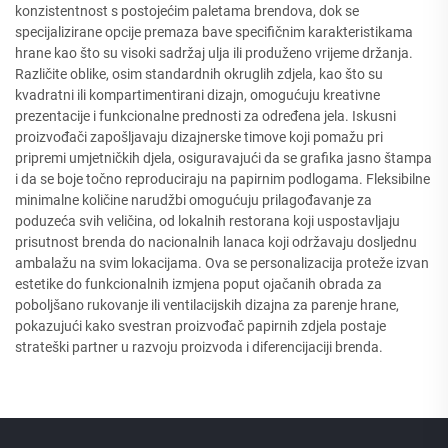
konzistentnost s postojećim paletama brendova, dok se
specijalizirane opcije premaza bave specifičnim karakteristikama
hrane kao što su visoki sadržaj ulja ili produženo vrijeme držanja.
Različite oblike, osim standardnih okruglih zdjela, kao što su
kvadratni ili kompartimentirani dizajn, omogućuju kreativne
prezentacije i funkcionalne prednosti za određena jela. Iskusni
proizvođači zapošljavaju dizajnerske timove koji pomažu pri
pripremi umjetničkih djela, osiguravajući da se grafika jasno štampa
i da se boje točno reproduciraju na papirnim podlogama. Fleksibilne
minimalne količine narudžbi omogućuju prilagođavanje za
poduzeća svih veličina, od lokalnih restorana koji uspostavljaju
prisutnost brenda do nacionalnih lanaca koji održavaju dosljednu
ambalažu na svim lokacijama. Ova se personalizacija proteže izvan
estetike do funkcionalnih izmjena poput ojačanih obrada za
poboljšano rukovanje ili ventilacijskih dizajna za parenje hrane,
pokazujući kako svestran proizvođač papirnih zdjela postaje
strateški partner u razvoju proizvoda i diferencijaciji brenda.