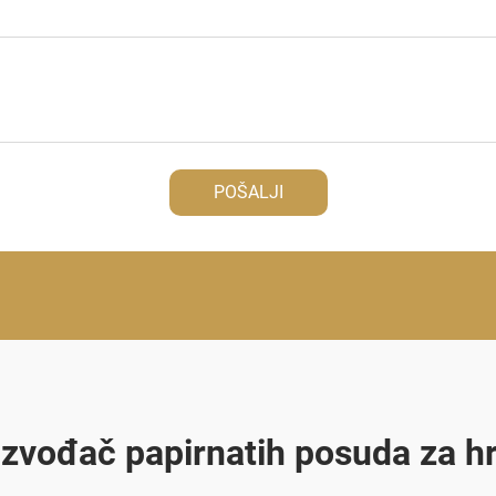
POŠALJI
izvođač papirnatih posuda za h