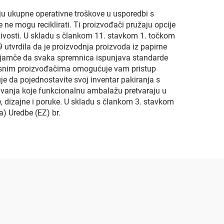
uju ukupne operativne troškove u usporedbi s
e ne mogu reciklirati. Ti proizvođači pružaju opcije
živosti. U skladu s člankom 11. stavkom 1. točkom
utvrdila da je proizvodnja proizvoda iz papirne
te jamče da svaka spremnica ispunjava standarde
 iskusnim proizvođačima omogućuje vam pristup
uje da pojednostavite svoj inventar pakiranja s
vanja koje funkcionalnu ambalažu pretvaraju u
 dizajne i poruke. U skladu s člankom 3. stavkom
) Uredbe (EZ) br.