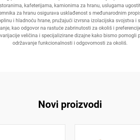
 restoranima, kafeterijama, kamionima za hranu, uslugama ugosti
remnika za hranu osigurava usklađenost s međunarodnim propisi
toplinu i hladnoću hrane, pružajući izvrsna izolacijska svojstva i 
iranje, kao odgovor na rastuće zabrinutosti za okoliš i preferen
arijacije veličina i specijalizirane dizajne kako bismo pomogli 
održavanje funkcionalnosti i odgovornosti za okoliš.
Novi proizvodi