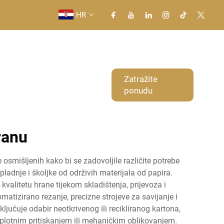
HR
Primjena
Novice
Zatražite
ponudu
Kontaktiraj nas
ranu
 osmišljenih kako bi se zadovoljile različite potrebe
pladnje i školjke od održivih materijala od papira.
valitetu hrane tijekom skladištenja, prijevoza i
tizirano rezanje, precizne strojeve za savijanje i
ljučuje odabir neotkrivenog ili recikliranog kartona,
toplotnim pritiskanjem ili mehaničkim oblikovanjem.