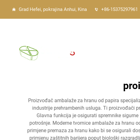
Grad Hefei, pokrajina Anhui, Kina
+86-15375297961
Glavna stranica
pro
Proizvođač ambalaže za hranu od papira specijalizira
industrije prehrambenih usluga. Ti proizvođači pro
Glavna funkcija je osigurati spremnike sigurne 
potrošnje. Moderne tvornice ambalaže za hranu od 
primjene premaza za hranu kako bi se osigurali doslj
primjenu zaštitnih barijera poput biološki razgrad