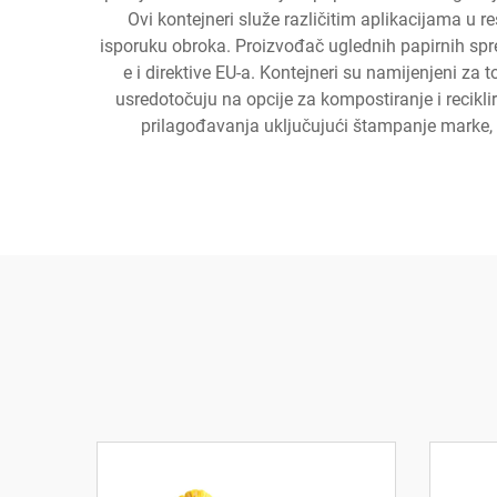
Ovi kontejneri služe različitim aplikacijama u
isporuku obroka. Proizvođač uglednih papirnih sp
e i direktive EU-a. Kontejneri su namijenjeni za 
usredotočuju na opcije za kompostiranje i recikl
prilagođavanja uključujući štampanje marke, v