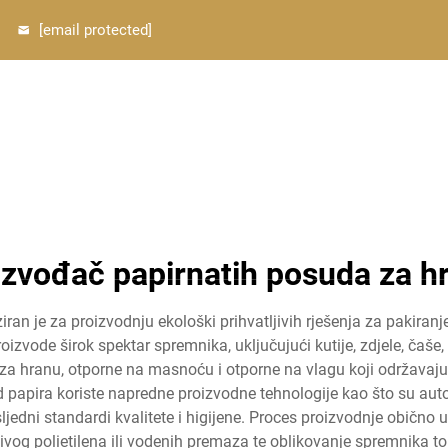
[email protected]
O nama
Proizvodi
Fabrički prikaz
Personalizacija
izvođač papirnatih posuda za h
n je za proizvodnju ekološki prihvatljivih rješenja za pakiranje
izvode širok spektar spremnika, uključujući kutije, zdjele, čaše, 
za hranu, otporne na masnoću i otporne na vlagu koji održavaju k
papira koriste napredne proizvodne tehnologije kao što su automa
edni standardi kvalitete i higijene. Proces proizvodnje obično uk
ljivog polietilena ili vodenih premaza te oblikovanje spremnika 