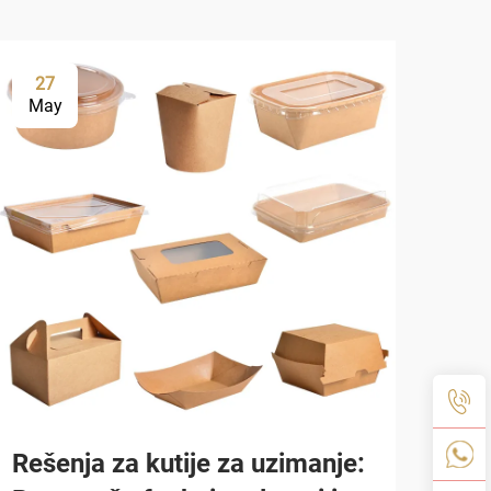
27
2
May
Ma
Rešenja za kutije za uzimanje:
Zaš