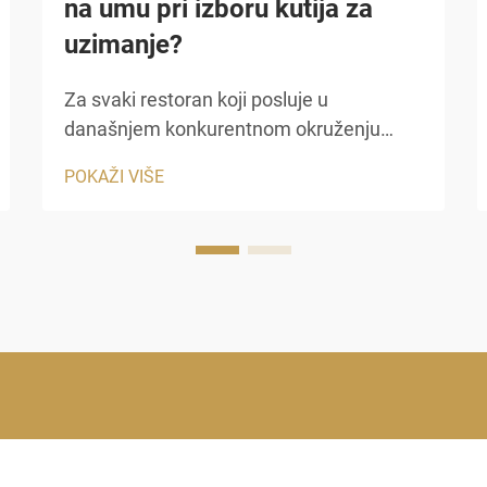
na umu pri izboru kutija za
uzimanje?
Za svaki restoran koji posluje u
današnjem konkurentnom okruženju
prehrambenih usluga, odluka o ulaganju u
POKAŽI VIŠE
kvalitetne kutije za uzimanje je mnogo
strateškija nego što se na početku može
činiti. Ovi kontejneri nisu samo naknadni
radovi u pakiranju...