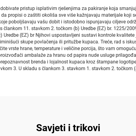
dobivate pristup isplativim rješenjima za pakiranje koja smanj
a propisi o zaštiti okoliša sve više kažnjavaju materijale koji s
oje poboljšavaju vašu dobit i istodobno ispunjavaju ciljeve odr
 s člankom 11. stavkom 2. točkom (b) Uredbe (EZ) br. 1225/2009 
 Uredbe (EZ) br Njihovi uspostavljeni sustavi kontrole kvalite
 eliminišući skupe povlačenja ili pritužbe kupaca. Treće, rad s
ičite vrste hrane, temperature i veličine porcija, što vam omoguć
roizvođači ambalaže za hranu od papira nude usluge prilagođa
repoznavnost brenda i lojalnost kupaca kroz štampane logotipe,
avkom 3. U skladu s člankom 3. stavkom 1. stavkom 2. točkom (a
Savjeti i trikovi