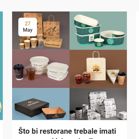
27
May
Što bi restorane trebale imati