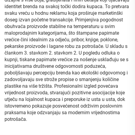
identitet brenda na svakoj točki dodira kupaca. To pretvara
svaku vreću u hodnu reklamu koja proširuje marketinški
doseg izvan početne transakcije. Primjenjiva pogodnost
obuhvaća proizvode stabilne na temperaturu u svim
maloprodajnim kategorijama, što štampane papirnate
vrećice čini idealnim za odjeću, pribor, knjige, poklone,
pekarske proizvode i lagane robu za potrošače. U skladu s
člankom 3. stavkom 2. stavkom 2. U pogledu odluka o
kupnji, tiskane papirnate vrećice za nošenje usklađuju se s
inicijativama društvene odgovornosti poduzeća,
poboljšavaju percepciju brenda kao ekološki odgovornog i
zadovoljavaju sve strože propise o smanjenju količine
plastike na više tržišta. Profesionalni izgled povećava
vrijednost proizvoda, stvarajući pozitivne asocijacije koje
utječu na lojalnost kupaca i preporuke iz usta u usta, dok
istovremeno pokazuje posvećenost održivim poslovnim
praksama koje odzvanjaju sa modernim vrijednostima
potrošača.