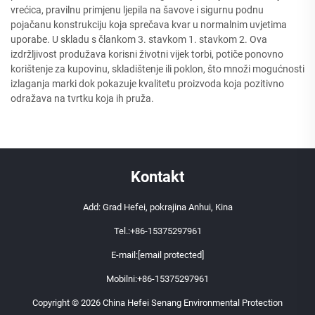
vrećica, pravilnu primjenu ljepila na šavove i sigurnu podnu
pojačanu konstrukciju koja sprečava kvar u normalnim uvjetima
uporabe. U skladu s člankom 3. stavkom 1. stavkom 2. Ova
izdržljivost produžava korisni životni vijek torbi, potiče ponovno
korištenje za kupovinu, skladištenje ili poklon, što množi mogućnosti
izlaganja marki dok pokazuje kvalitetu proizvoda koja pozitivno
odražava na tvrtku koja ih pruža.
Kontakt
Add: Grad Hefei, pokrajina Anhui, Kina
Tel.:
+86-15375297961
E-mail:
[email protected]
Mobilni:
+86-15375297961
Copyright © 2026 China Hefei Senang Environmental Protection