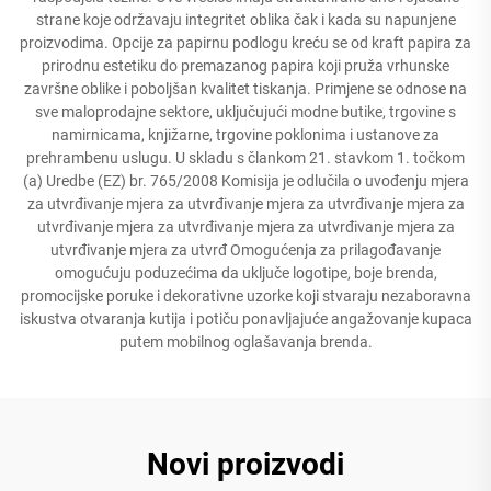
strane koje održavaju integritet oblika čak i kada su napunjene
proizvodima. Opcije za papirnu podlogu kreću se od kraft papira za
prirodnu estetiku do premazanog papira koji pruža vrhunske
završne oblike i poboljšan kvalitet tiskanja. Primjene se odnose na
sve maloprodajne sektore, uključujući modne butike, trgovine s
namirnicama, knjižarne, trgovine poklonima i ustanove za
prehrambenu uslugu. U skladu s člankom 21. stavkom 1. točkom
(a) Uredbe (EZ) br. 765/2008 Komisija je odlučila o uvođenju mjera
za utvrđivanje mjera za utvrđivanje mjera za utvrđivanje mjera za
utvrđivanje mjera za utvrđivanje mjera za utvrđivanje mjera za
utvrđivanje mjera za utvrđ Omogućenja za prilagođavanje
omogućuju poduzećima da uključe logotipe, boje brenda,
promocijske poruke i dekorativne uzorke koji stvaraju nezaboravna
iskustva otvaranja kutija i potiču ponavljajuće angažovanje kupaca
putem mobilnog oglašavanja brenda.
Novi proizvodi