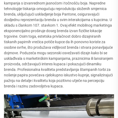
kampanja s izvanrednom jasnoćom i točnošću boja. Napredne
tehnologije tiskanja omogućuju reprodukciju složenih smjernica
brenda, uključujući uskladjenje boja Pantone, osiguravajući
dosljednu reprezentaciju brenda u svim interakcijama s kupcima. U
skladu s člankom 107. stavkom 1. Ovaj efekt mobilnog marketinga
eksponencijalno proširuje doseg brenda izvan fizičke lokacije
trgovine. Osim toga, estetska privlačnost dobro dizajniranih
tiskanih papirnih vrećica potiče kupce da ih ponovno koriste za
osobne svrhe, što produžava vidljivost brenda i stvara ponavljajuće
dojmove. Poduzeća mogu sezonski osvežavati dizajn kako bi se
usklađivala s marketinškim kampanjama, praznicima ili lansiranjem
proizvoda, održavajući interes kupaca i pokazujući dinamiku
brenda. Profesionalna kvaliteta predstavljanja štampanih torbi za
nošenje papira povećava cjelokupno iskustvo kupnje, signalizirajući
pažnju na detalje i kvalitetu koja pozitivno utječe na percepciju
brenda i razinu zadovoljstva kupaca.