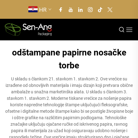
HR
odštampane papirne nosačke
torbe
U skladu s člankom 21. stavkom 1. stavkom 2. Ove vrećice su
izrađene od obnovljivih materijala i imaju dizajn koji pretvara obične
ambalaže u snažna marketinška alata. U skladu s člankom 3.
stavkom 1. stavkom 2. Moderne tiskane vrećice za nošenje papira
koriste napredne tehnologije štampe uključujući fleksografske,
ofsetne i digitalne metode štampe kako bi se postigle živopisne boje
i oštre grafike na različitim papirnim podlogama. Tehnološke
značajke uključuju ojačane ručke od iskrivenog papira, ravnog
papira ili materijala za užad koji osiguravaju udobno nošenje i
raspodjelu težine. Ove vrećice imaju strukturirano dno i ojačane