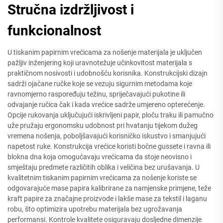
Stručna izdržljivost i
funkcionalnost
U tiskanim papirnim vrećicama za nošenje materijala je uključen
pažljiv inženjering koji uravnotežuje učinkovitost materijala s
praktičnom nosivosti i udobnošću korisnika. Konstrukcijski dizajn
sadrži ojačane ručke koje se vezuju sigurnim metodama koje
ravnomjerno raspoređuju težinu, spriječavajući pukotine ili
odvajanje ručica čak i kada vrećice sadrže umjereno opterećenje.
Opcije rukovanja uključujući iskrivljeni papir, ploču traku ili pamučno
uže pružaju ergonomsku udobnost pri hvatanju tijekom dužeg
vremena nošenja, poboljšavajući korisničko iskustvo i smanjujući
napetost ruke. Konstrukcija vrećice koristi bočne gussete i ravna ili
blokna dna koja omogućavaju vrećicama da stoje neovisno i
smještaju predmete različitih oblika i veličina bez urušavanja. U
kvalitetnim tiskanim papirnim vrećicama za nošenje koriste se
odgovarajuće mase papira kalibrirane za namjenske primjene, teže
kraft papire za značajne proizvode i lakše mase za tekstil i laganu
robu, što optimizira upotrebu materijala bez ugrožavanja
performansi. Kontrole kvalitete osiguravaju dosljedne dimenzije