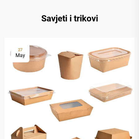
Savjeti i trikovi
27
May