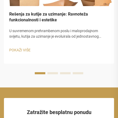
Rešenja za kutije za uzimanje: Ravnoteža
funkcionalnosti i estetike
U suvremenom prehrambenom poslu i maloprodajnom
svijetu, kutija za uzimanje je evoluirala od jednostavnog
spremnika u moćan proširenje identiteta brenda. Bilo da
vodite žestoku urbani kafić, brzi restoran, ili specijalni desert
POKAŽI VIŠE
šop...
Zatražite besplatnu ponudu