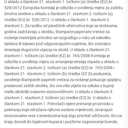
U skladu s člankom 21. stavkom 1. točkom (a) Uredbe (EU) br.
528/2012 Europska komisija je odlučila o uvođenju mjera za zaštitu
životne sredine u skladu s člankom 21. stavkom 2. točkom (a)
Uredbe (EU) br. 528/2012. U skladu s člankom 1. stavkom 2.
stavkom 2. Za razliku od plastičnih alternativa koje se stotinama
godina zadržavaju u okolišu, štampane papirnate vrećice za
nošenje materijala prirodno se razgrađuju u roku od nekoliko
tjedana ili mjeseci pod odgovarajućim uvjetima, što značajno
smanjuje dugoročni utjecaj na okoliš. U skladu s člankom 21.
stavkom 1. točkom (a) Uredbe (EZ) br. 765/2008 Komisija je
odlučila o uvođenju mjera za smanjenje emisija otpada u skladu s
člankom 21. stavkom 2. točkom (a) Uredbe (EZ) br. 765/2008 i
člankom 21. stavkom 2. točkom (b) Uredbe (EZ Za poduzeća,
uvođenje štampanih papirnih vrećica za nošenje pokazuje opipljivu
predanost zaštiti okoliša, što sve više utječe na odluke o kupnji
među ekološki svjesnim stanovništvom. U skladu s člankom 3.
stavkom 1. stavkom 2. točkom (a) Uredbe (EZ) br. U skladu s
člankom 21. stavkom 1. Potrošači cijene primanje proizvoda u
pakiranju koje odražava njihove osobne vrijednosti, stvarajući
emocionalne veze s brendovima koji daju prioritet održivosti, što na
kraju dovodi do lojalnosti kupaca i pozitivne zagovaranje brenda.