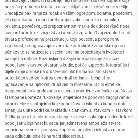
povećavaju vidljivost i stvaraju nezaboravna iskustva kupaca koja
pokreću promociju iz usta u usta i uključivanje u društvene medije.
Uređaji za pakiranje za ručak s vašim logotipom, bojama, posebnim
jela i porukama o marki pretvaraju svaku isporuku u mobilnu
reklamu, povećavajući prepoznavnost marke dok dostavljači nose
čuvene torbe kroz susjedstva i uredske zgrade. Ovaj vizualni brend
stvara profesionalnu prezentaciju koja povećava percipiranu
vrijednost, omogućavajući vam da kontrolirate vrhunske cijene i
učinkovito se natjecate s većim lancima projiciranjem kvalitete i
pažnje na detalje. Razmišljeno dizajnirane pakiranje za ručak
poboljšava iskustvo otvaranja kutije, potiče kupce da fotografišu i
dijele svoje obroke na društvenim platformama, što stvara
autentičan sadržaj koji su generirali korisnici i besplatno
oglašavanje na njihovim društvenim mrežama. Osim estetike,
mogućnosti prilagođavanja uključuju praktične značajke kao što su
štampane upute za rukovanje, smjernice za ponovno zagrijavanje i
informacije o sastojcima koje poboljšavaju iskustvo kupaca dok
smanjuju upite podrške. U skladu s člankom 3. stavkom 1. stavkom
2. Ulaganje u brendirane pakiranje za ručak isplaćuje dividende kroz
poboljšanu lojalnost kupaca, jer jedinstvena ambalaža stvara
emocionalne veze i podsjeća kupce na pozitivna iskustva u hrani
kada odlučuju gdje će naručiti sljedeći put.