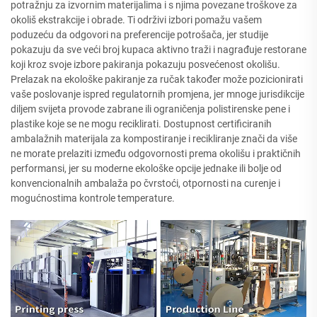
potražnju za izvornim materijalima i s njima povezane troškove za
okoliš ekstrakcije i obrade. Ti održivi izbori pomažu vašem
poduzeću da odgovori na preferencije potrošača, jer studije
pokazuju da sve veći broj kupaca aktivno traži i nagrađuje restorane
koji kroz svoje izbore pakiranja pokazuju posvećenost okolišu.
Prelazak na ekološke pakiranje za ručak također može pozicionirati
vaše poslovanje ispred regulatornih promjena, jer mnoge jurisdikcije
diljem svijeta provode zabrane ili ograničenja polistirenske pene i
plastike koje se ne mogu reciklirati. Dostupnost certificiranih
ambalažnih materijala za kompostiranje i recikliranje znači da više
ne morate prelaziti između odgovornosti prema okolišu i praktičnih
performansi, jer su moderne ekološke opcije jednake ili bolje od
konvencionalnih ambalaža po čvrstoći, otpornosti na curenje i
mogućnostima kontrole temperature.