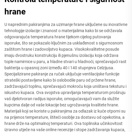
hrane
U naprednim pakiranjima za uzimanje hrane uključene su inovativne
tehnologije izolacije i znanost o materijalima kako bi se održavala
odgovarajuća temperatura hrane tijekom cijelog putovanja
isporuke, što se pokazalo ključnim za usklađenost s sigurnosnom
zaštitom hrane i zadovoljstvo kupaca. Visokokvalitetne posude
imaju dvostruku konstrukciju ili pjenušnu izolaciju koja održava
tople namirnice u paru, a hladne stvari u hladnoći, sprečavajući rast
bakterija u opasnoj zoni između 40 i 140 stupnjeva Celzijusa.
Specijalizirane pakiranje za ručak uključuje ventilacijske funkcije
strateški postavljene kako bi oslobodile paru od pržene hrane,
zadržavajući toplinu, sprečavajući mokroću koja uništava teksturu i
iskustvo kupaca. Ova svojstva upravljanja temperaturom proširuju
vaš djelotvoran radijus isporuke, omogućavajući vam da služite
kupcima dalje od vaše lokacije bez ugrožavanja kvalitete hrane.
Materijali koji se koriste u pakiranjima za odlazak iz kuće otporni su
na prijenos temperature, štiteći osoblje za dostavu od opekotina, a
hrane drže na optimalnoj temperaturi. Ova toplinska učinkovitost
izravno utječe na vaše online recenzije i stope zadržavanja kupaca,