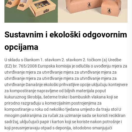
Sustavnim i ekološki odgovornim
opcijama
U skladu s člankom 1. stavkom 2. stavkom 2. točkom (a) Uredbe
(EZ) br. 765/2008 Europska komisija je odlučila o uvođenju mjera za
utvrđivanje mjera za utvrđivanje mjera za utvrđivanje mjera za
utvrđivanje mjera za utvrđivanje mjera za utvrđivanje mjera za
utvrđivanje Današnje ekološki prihvatljive opcije uključuju kontejnere
za kompostiranje napravljene od biljnih materijala poput
kukuruznog škroblja, šećerne trske i bambuskih vlakana koji se
prirodno razgrađuju u komercijalnim postrojenjima za
kompostiranje u roku od nekoliko tjedana umjesto da traju stol U
mnogim pakiranjima za ručak za uzimanje sada se koristi recikliran
sadržaj, uključujući papir i karton koji se koriste nakon potrošnje i
koji preusmjeravaju otpad s deponija, istodobno smanjujući