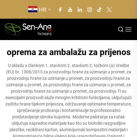
HR
oprema za ambalažu za prijenos
U skladu s člankom 1. stavkom 2. stavkom 2. točkom (a) Uredbe
(EU) br. 1308/2013 za proizvodnju hrane za uzimanje u promet, za
proizvodnju hrane za uzimanje u promet, za proizvodnju hrane za
uzimanje u promet, za proizvodnju hrane za uzimanje u promet, za
proizvodnju hrane za uzimanje u promet, za proizvodnju Ti su
esencijalni proizvodi služe mnogim kritičnim funkcijama, uključujući
zaštitu hrane tijekom prijevoza, održavanje optimalne temperature,
sprečavanje prolivanja i kontaminacije te profesionalno
predstavljanje obroka kupcima. Moderne pakiranje za ručak
uključuje napredne materijale kao što su biološki razgradljive
plastike, reciklirani karton, aluminijumski kompozitni materijali i
kompostirajuća biljna vlakna koja uravnotežavaju trajnost i