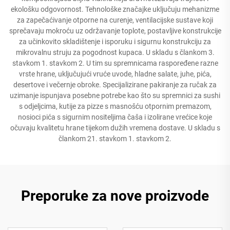
ekološku odgovornost. Tehnološke značajke uključuju mehanizme
za zapečaćivanje otporne na curenje, ventilacijske sustave koji
sprečavaju mokroću uz održavanje toplote, postavljive konstrukcije
za učinkovito skladištenje i isporuku i sigurnu konstrukciju za
mikrovalnu struju za pogodnost kupaca. U skladu s člankom 3.
stavkom 1. stavkom 2. U tim su spremnicama raspoređene razne
vrste hrane, uključujući vruće uvode, hladne salate, juhe, pića,
desertove i večernje obroke. Specijalizirane pakiranje za ručak za
uzimanje ispunjava posebne potrebe kao što su spremnici za sushi
s odjeljcima, kutije za pizze s masnošću otpornim premazom,
nosioci pića s sigurnim nositeljima čaša i izolirane vrećice koje
očuvaju kvalitetu hrane tijekom dužih vremena dostave. U skladu s
člankom 21. stavkom 1. stavkom 2.
Preporuke za nove proizvode