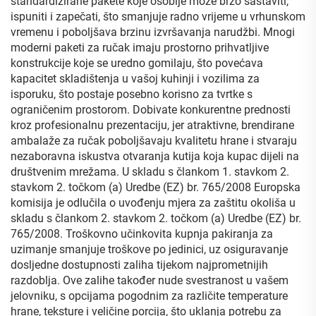
standardizirane pakete koje osoblje može brzo sastaviti,
ispuniti i zapečati, što smanjuje radno vrijeme u vrhunskom
vremenu i poboljšava brzinu izvršavanja narudžbi. Mnogi
moderni paketi za ručak imaju prostorno prihvatljive
konstrukcije koje se uredno gomilaju, što povećava
kapacitet skladištenja u vašoj kuhinji i vozilima za
isporuku, što postaje posebno korisno za tvrtke s
ograničenim prostorom. Dobivate konkurentne prednosti
kroz profesionalnu prezentaciju, jer atraktivne, brendirane
ambalaže za ručak poboljšavaju kvalitetu hrane i stvaraju
nezaboravna iskustva otvaranja kutija koja kupac dijeli na
društvenim mrežama. U skladu s člankom 1. stavkom 2.
stavkom 2. točkom (a) Uredbe (EZ) br. 765/2008 Europska
komisija je odlučila o uvođenju mjera za zaštitu okoliša u
skladu s člankom 2. stavkom 2. točkom (a) Uredbe (EZ) br.
765/2008. Troškovno učinkovita kupnja pakiranja za
uzimanje smanjuje troškove po jedinici, uz osiguravanje
dosljedne dostupnosti zaliha tijekom najprometnijih
razdoblja. Ove zalihe također nude svestranost u vašem
jelovniku, s opcijama pogodnim za različite temperature
hrane, teksture i veličine porcija, što uklanja potrebu za