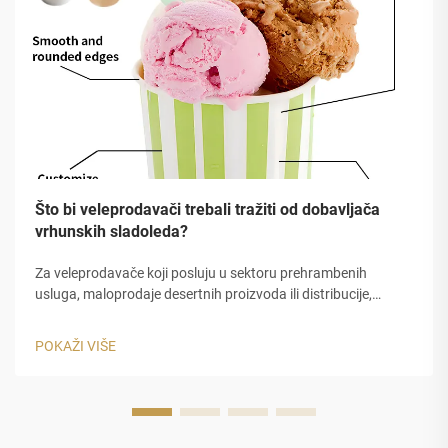
Što bi veleprodavači trebali tražiti od dobavljača
vrhunskih sladoleda?
Za veleprodavače koji posluju u sektoru prehrambenih
usluga, maloprodaje desertnih proizvoda ili distribucije,
nabavka prave kupa za sladoled je jedna od najvažnijih
odluka o nabavci koje ćete donijeti. Kvalitet vaše ambalaže
POKAŽI VIŠE
direktno odražava na...