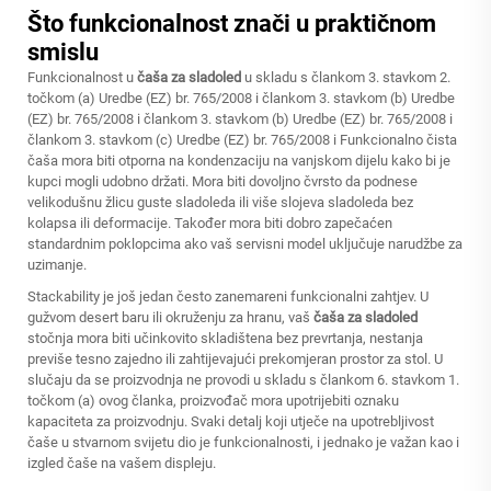
Što funkcionalnost znači u praktičnom
smislu
Funkcionalnost u
čaša za sladoled
u skladu s člankom 3. stavkom 2.
točkom (a) Uredbe (EZ) br. 765/2008 i člankom 3. stavkom (b) Uredbe
(EZ) br. 765/2008 i člankom 3. stavkom (b) Uredbe (EZ) br. 765/2008 i
člankom 3. stavkom (c) Uredbe (EZ) br. 765/2008 i Funkcionalno čista
čaša mora biti otporna na kondenzaciju na vanjskom dijelu kako bi je
kupci mogli udobno držati. Mora biti dovoljno čvrsto da podnese
velikodušnu žlicu guste sladoleda ili više slojeva sladoleda bez
kolapsa ili deformacije. Također mora biti dobro zapečaćen
standardnim poklopcima ako vaš servisni model uključuje narudžbe za
uzimanje.
Stackability je još jedan često zanemareni funkcionalni zahtjev. U
gužvom desert baru ili okruženju za hranu, vaš
čaša za sladoled
stočnja mora biti učinkovito skladištena bez prevrtanja, nestanja
previše tesno zajedno ili zahtijevajući prekomjeran prostor za stol. U
slučaju da se proizvodnja ne provodi u skladu s člankom 6. stavkom 1.
točkom (a) ovog članka, proizvođač mora upotrijebiti oznaku
kapaciteta za proizvodnju. Svaki detalj koji utječe na upotrebljivost
čaše u stvarnom svijetu dio je funkcionalnosti, i jednako je važan kao i
izgled čaše na vašem displeju.