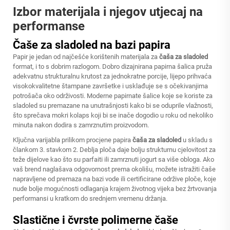
Izbor materijala i njegov utjecaj na
performanse
Čaše za sladoled na bazi papira
Papir je jedan od najčešće korištenih materijala za
čaša za sladoled
format, i to s dobrim razlogom. Dobro dizajnirana papirna šalica pruža
adekvatnu strukturalnu krutost za jednokratne porcije, lijepo prihvaća
visokokvalitetne štampane završetke i usklađuje se s očekivanjima
potrošača oko održivosti. Moderne papirnate šalice koje se koriste za
sladoled su premazane na unutrašnjosti kako bi se oduprile vlažnosti,
što sprečava mokri kolaps koji bi se inače dogodio u roku od nekoliko
minuta nakon dodira s zamrznutim proizvodom.
Ključna varijabla prilikom procjene papira
čaša za sladoled
u skladu s
člankom 3. stavkom 2. Deblja ploča daje bolju strukturnu cjelovitost za
teže dijelove kao što su parfaiti ili zamrznuti jogurt sa više obloga. Ako
vaš brend naglašava odgovornost prema okolišu, možete istražiti čaše
napravljene od premaza na bazi vode ili certificirane održive ploče, koje
nude bolje mogućnosti odlaganja krajem životnog vijeka bez žrtvovanja
performansi u kratkom do srednjem vremenu držanja.
Slastične i čvrste polimerne čaše