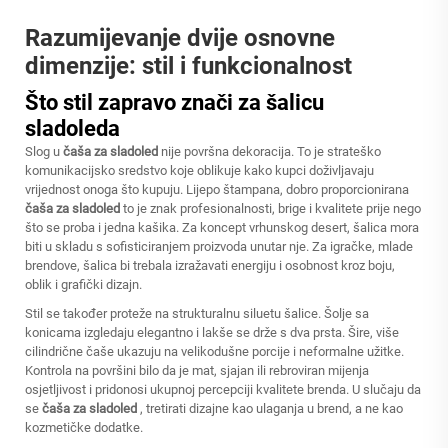
Razumijevanje dvije osnovne
dimenzije: stil i funkcionalnost
Što stil zapravo znači za šalicu
sladoleda
Slog u
čaša za sladoled
nije površna dekoracija. To je strateško
komunikacijsko sredstvo koje oblikuje kako kupci doživljavaju
vrijednost onoga što kupuju. Lijepo štampana, dobro proporcionirana
čaša za sladoled
to je znak profesionalnosti, brige i kvalitete prije nego
što se proba i jedna kašika. Za koncept vrhunskog desert, šalica mora
biti u skladu s sofisticiranjem proizvoda unutar nje. Za igračke, mlade
brendove, šalica bi trebala izražavati energiju i osobnost kroz boju,
oblik i grafički dizajn.
Stil se također proteže na strukturalnu siluetu šalice. Šolje sa
konicama izgledaju elegantno i lakše se drže s dva prsta. Šire, više
cilindrične čaše ukazuju na velikodušne porcije i neformalne užitke.
Kontrola na površini bilo da je mat, sjajan ili rebroviran mijenja
osjetljivost i pridonosi ukupnoj percepciji kvalitete brenda. U slučaju da
se
čaša za sladoled
, tretirati dizajne kao ulaganja u brend, a ne kao
kozmetičke dodatke.