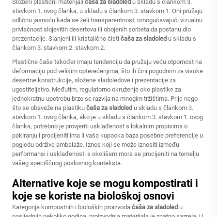
Složeni plastični materijali
čaša za sladoled
u skladu s člankom 3.
stavkom 1. ovog članka, u skladu s člankom 3. stavkom 1. Oni pružaju
odličnu jasnoću kada se želi transparentnost, omogućavajući vizualnu
privlačnost slojevitih desertova ili obojenih sorbeta da postanu dio
prezentacije. Slanjeni ili kristalično čisti
čaša za sladoled
u skladu s
člankom 3. stavkom 2. stavkom 2.
Plastične čaše također imaju tendenciju da pružaju veću otpornost na
deformaciju pod velikim opterećenjima, što ih čini pogodnim za visoke
desertne konstrukcije, složene sladoledove i prezentacije za
ugostiteljstvo. Međutim, regulatorno okruženje oko plastike za
jednokratnu upotrebu brzo se razvija na mnogim tržištima. Prije nego
što se obaveže na plastiku
čaša za sladoled
u skladu s člankom 3.
stavkom 1. ovog članka, ako je u skladu s člankom 3. stavkom 1. ovog
članka, potrebno je provjeriti usklađenost s lokalnim propisima o
pakiranju i procijeniti ima li vaša kupacka baza posebne preferencije u
pogledu održive ambalaže. Iznos koji se može iznositi između
performansi i usklađenosti s okolišem mora se procijeniti na temelju
vašeg specifičnog poslovnog konteksta.
Alternative koje se mogu kompostirati i
koje se koriste na biološkoj osnovi
Kategorija kompostnih i bioloških proizvoda
čaša za sladoled
u
posljednjih nekoliko godina, proizvodnja materijala je znatno sazrela. U