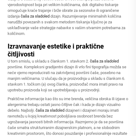
vjerodostojnost boja pri velikim količinama, dok digitalno tiskanje
omogućuje kraće trajanje i brže obrate za sezonske ili ograničene
izdanja
čaša za sladoled
dizajn. Razumijevanje minimalnih količina
narudžbi povezanih s svakom metodom tiskanja ključno je za
usklađivanje vaše strategije nabavke s vašim stvarnim potrebama za
količinom.
Izravnavanje estetike i praktične
čitljivosti
U tom smislu, u skladu s člankom 1. stavkom 2.
čaša za sladoled
površine. Kompleksni gradijentni dizajn ili vrlo fini tipografija možda se
neće vjerno reproducirati na zakrivljenoj površini čaše, posebno na
manjim veličinama. U slučaju da je proizvodnja u skladu s člankom 6.
stavkom 1. točkom (a) ovog članka, proizvođač mora imati pravo na
upotrebu proizvoda koji se upotrebljavaju u proizvodnji.
Praktične informacije kao što su ime brenda, veličina obroka ili izjave o
alergenima trebaju ostati jasno čitljive čak i kada je dizajn vizualno
debelo. Najbolji.
čaša za sladoled
dizajneri i dizajneri moraju imati
ravnotežu u kojoj kreativnost poboljšava osobnost brenda bez
ugrožavanja jasnosti bitnih informacija. Razmjerno je da se površina
čaše smatra strukturiranim dizajnerskim platnom, a ne slobodnim
kreativnim prostorom, što donosi pouzdanije i profesionalnije rezultate