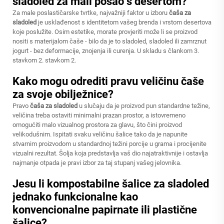
sladoled za mali posao s desertom?
Za male poslastičarske tvrtke, najvažniji faktor u izboru
čaša za
sladoled
je usklađenost s identitetom vašeg brenda i vrstom desertova
koje poslužite. Osim estetike, morate provjeriti može li se proizvod
nositi s materijalom čaše - bilo da je to sladoled, sladoled ili zamrznut
jogurt - bez deformacije, znojenja ili curenja. U skladu s člankom 3.
stavkom 2. stavkom 2.
Kako mogu odrediti pravu veličinu čaše
za svoje obilježnice?
Pravo
čaša za sladoled
u slučaju da je proizvod pun standardne težine,
veličina treba ostaviti minimalni prazan prostor, a istovremeno
omogućiti malo vizualnog prostora za glavu, što čini proizvod
velikodušnim. Ispitati svaku veličinu šalice tako da je napunite
stvarnim proizvodom u standardnoj težini porcije u grama i procijenite
vizualni rezultat. Šolja koja predstavlja vaš dio najatraktivnije i ostavlja
najmanje otpada je pravi izbor za taj stupanj vašeg jelovnika.
Jesu li kompostabilne šalice za sladoled
jednako funkcionalne kao
konvencionalne papirnate ili plastične
šalice?