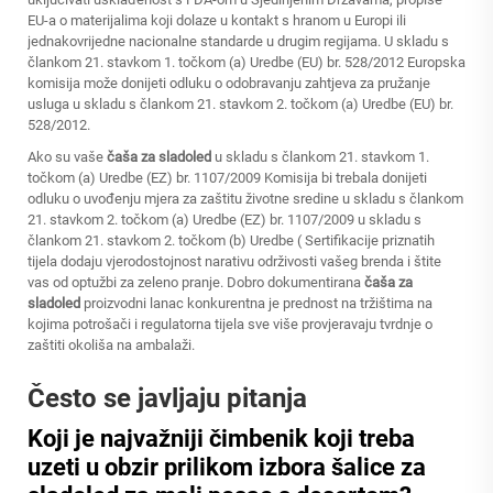
EU-a o materijalima koji dolaze u kontakt s hranom u Europi ili
jednakovrijedne nacionalne standarde u drugim regijama. U skladu s
člankom 21. stavkom 1. točkom (a) Uredbe (EU) br. 528/2012 Europska
komisija može donijeti odluku o odobravanju zahtjeva za pružanje
usluga u skladu s člankom 21. stavkom 2. točkom (a) Uredbe (EU) br.
528/2012.
Ako su vaše
čaša za sladoled
u skladu s člankom 21. stavkom 1.
točkom (a) Uredbe (EZ) br. 1107/2009 Komisija bi trebala donijeti
odluku o uvođenju mjera za zaštitu životne sredine u skladu s člankom
21. stavkom 2. točkom (a) Uredbe (EZ) br. 1107/2009 u skladu s
člankom 21. stavkom 2. točkom (b) Uredbe ( Sertifikacije priznatih
tijela dodaju vjerodostojnost narativu održivosti vašeg brenda i štite
vas od optužbi za zeleno pranje. Dobro dokumentirana
čaša za
sladoled
proizvodni lanac konkurentna je prednost na tržištima na
kojima potrošači i regulatorna tijela sve više provjeravaju tvrdnje o
zaštiti okoliša na ambalaži.
Često se javljaju pitanja
Koji je najvažniji čimbenik koji treba
uzeti u obzir prilikom izbora šalice za