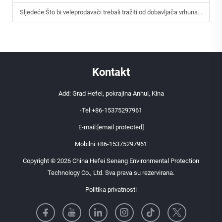
Sljedeće:
Što bi veleprodavači trebali tražiti od dobavljača vrhunskih sladoleda?
Kontakt
Add: Grad Hefei, pokrajina Anhui, Kina
-Tel:
+86-15375297961
E-mail:
[email protected]
Mobilni:
+86-15375297961
Copyright © 2026 China Hefei Senang Environmental Protection
Technology Co., Ltd. Sva prava su rezervirana.
Politika privatnosti