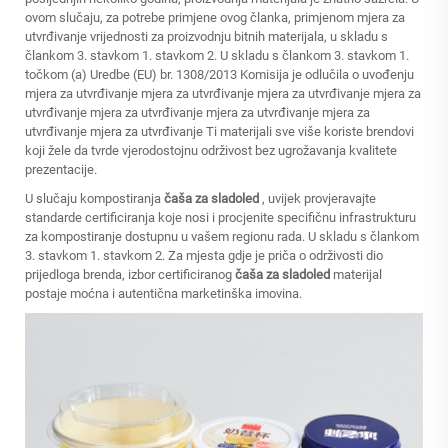
ovom slučaju, za potrebe primjene ovog članka, primjenom mjera za
utvrđivanje vrijednosti za proizvodnju bitnih materijala, u skladu s
člankom 3. stavkom 1. stavkom 2. U skladu s člankom 3. stavkom 1.
točkom (a) Uredbe (EU) br. 1308/2013 Komisija je odlučila o uvođenju
mjera za utvrđivanje mjera za utvrđivanje mjera za utvrđivanje mjera za
utvrđivanje mjera za utvrđivanje mjera za utvrđivanje mjera za
utvrđivanje mjera za utvrđivanje Ti materijali sve više koriste brendovi
koji žele da tvrde vjerodostojnu održivost bez ugrožavanja kvalitete
prezentacije.
U slučaju kompostiranja
čaša za sladoled
, uvijek provjeravajte
standarde certificiranja koje nosi i procjenite specifičnu infrastrukturu
za kompostiranje dostupnu u vašem regionu rada. U skladu s člankom
3. stavkom 1. stavkom 2. Za mjesta gdje je priča o održivosti dio
prijedloga brenda, izbor certificiranog
čaša za sladoled
materijal
postaje moćna i autentična marketinška imovina.