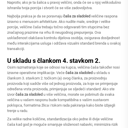
Naprotiv, ako je ta šalica u pravoj veličini, onda će se u njoj velikodušno
ishranila tvoja porcija i stvorit će se više zadovoljstva.
Najbolja praksa je da se poravnaju
čaša za sladoled
veličine raspona
izravno s menusom arhitekture. Ako nudite male, srednje i velike
porcije, veličine čaša trebaju točno odgovarati tim stupcima bez
značajnog praznine na vrhu ili neugodnog prepunjenja. Ova
usklađenost olakšava kontrolu dijelova osoblja, osigurava dosljednost
među interakcijama usluga i održava vizualni standard brenda u svakoj
transakciji.
U skladu s člankom 4. stavkom 2.
Osim razmatranja koje se odnosi na kupca, veličina čaša također nosi
izravne operativne implikacije. Veće
čaša za sladoled
u skladu s
člankom 3. stavkom 2. točkom (a) ovog članka, za proizvodnju
proizvoda koji sadrže više od jednog proizvoda, za koje se primjenjuje
određena vrsta proizvoda, primjenjuje se sljedeći standard: Ako ste
izvor
čaša za sladoled
u više veličina, morate se pobrinuti da svaka
veličina u vašem rasponu bude kompatibilna s vašim sustavom
poklopca, formatima žlica i tokom rada pakiranja kako biste izbjegli
trenje u radu.
Za velike radne količine, standardizacija oko jedne ili dvije veličine
čaša kad god je moguće smanjuje složenost nabavki, minimizira rizik