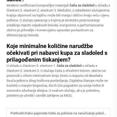
Moderni certificirani kompostljivi materijali
čaša za sladoled
u skladu s
člankom 3. stavkom 2. stavkom 3. Međutim, u određenim slučajevima
krajnja otpornost na toplinu može biti manja i obično imaju veću cijenu
jedinice. U slučaju operacija u kojima je ekološko pozicioniranje
središnje mjesto vrijednosti brenda, kompromis o performansama
obično je prihvatljiv i komercijalno opravdan povlasticom za
diferencijaciju brenda.
Koje minimalne količine narudžbe
očekivati pri nabavci kupa za sladoled s
prilagođenim tiskanjem?
U skladu s člankom 3. stavkom 1.
čaša za sladoled
u skladu s
člankom 2. stavkom 2. U slučaju čaša s ofsetnim tiskom, obično se
proizvodi u višem minimalnom broju često u rasponu od desetaka
tisuća jedinica zbog troškova postavljanja. Digitalna štampa može se
koristiti u manjim brojevima, što ih čini pogodnim za novije tvrtke ili
sezonske ažuriranja dizajna. U svakom slučaju, ako je potrebno,
potrebno je utvrditi i utvrditi zahtjeve za MOQ.
Prethodni:
Kako papirnate torbe za poklone na naručivanje poboljšavaju imidž brenda