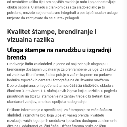
od nestašice zaliha tijekom najviših razdoblja rada i pojednostavljuje
obuku osoblja. U skladu s člankom
čaša za sladoled
ako je to
potrebno, možete se jednostavno integrirati u postojeći sustav usluge,
umjesto da zahtijevate da se sustav prilagodi.
Kvalitet štampe, brendiranje i
vizualna razlika
Uloga štampe na narudžbu u izgradnji
brenda
Uređivanje
čaša za sladoled
je jedna od najkorisnijih ulaganja u
brendiranje dostupnih u pakiranju za prehrambene usluge. Za razliku
od znakova ili uniforme, šalica putuje s vašim kupcem na parkove,
hodnike trgovačkih centara i fotografije na društvenim mrežama.
Dobro dizajnirana, prilagođena štampa
čaša za sladoled
u skladu s
člankom 3. stavkom 1. U slučaju svih žigova koji su ozbiljni u pogledu
prisutnosti na tržištu, štampanje na zahtjev trebalo bi tretirati kao
standardni zahtjev, a ne kao opcijsko nadogradnje.
Prilikom informiranja o specifikaciji za štampanje za vaše
čaša za
sladoled
, razmotrite broj boja u paleti vašeg brenda, kvalitetu
rezolucije vaših logotipnih sredstava i površinu dostupnu za elemente
dizajna u odabranoj veličini čaše. Offset štampa pruža odličnu