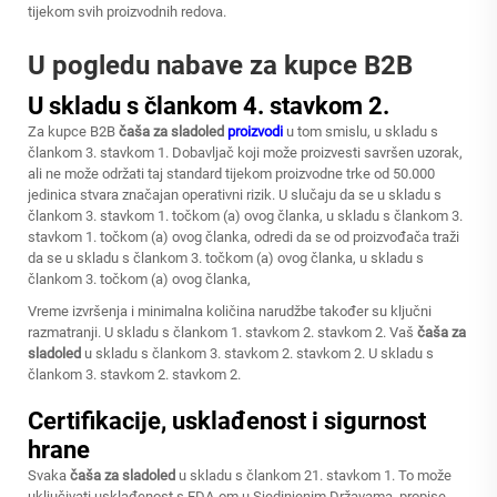
tijekom svih proizvodnih redova.
U pogledu nabave za kupce B2B
U skladu s člankom 4. stavkom 2.
Za kupce B2B
čaša za sladoled
proizvodi
u tom smislu, u skladu s
člankom 3. stavkom 1. Dobavljač koji može proizvesti savršen uzorak,
ali ne može održati taj standard tijekom proizvodne trke od 50.000
jedinica stvara značajan operativni rizik. U slučaju da se u skladu s
člankom 3. stavkom 1. točkom (a) ovog članka, u skladu s člankom 3.
stavkom 1. točkom (a) ovog članka, odredi da se od proizvođača traži
da se u skladu s člankom 3. točkom (a) ovog članka, u skladu s
člankom 3. točkom (a) ovog članka,
Vreme izvršenja i minimalna količina narudžbe također su ključni
razmatranji. U skladu s člankom 1. stavkom 2. stavkom 2. Vaš
čaša za
sladoled
u skladu s člankom 3. stavkom 2. stavkom 2. U skladu s
člankom 3. stavkom 2. stavkom 2.
Certifikacije, usklađenost i sigurnost
hrane
Svaka
čaša za sladoled
u skladu s člankom 21. stavkom 1. To može
uključivati usklađenost s FDA-om u Sjedinjenim Državama, propise