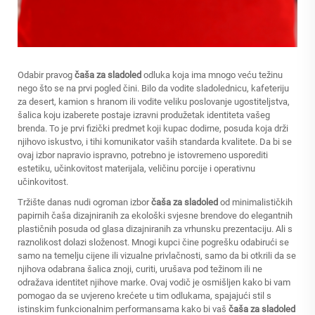
Odabir pravog
čaša za sladoled
odluka koja ima mnogo veću težinu
nego što se na prvi pogled čini. Bilo da vodite sladolednicu, kafeteriju
za desert, kamion s hranom ili vodite veliku poslovanje ugostiteljstva,
šalica koju izaberete postaje izravni produžetak identiteta vašeg
brenda. To je prvi fizički predmet koji kupac dodirne, posuda koja drži
njihovo iskustvo, i tihi komunikator vaših standarda kvalitete. Da bi se
ovaj izbor napravio ispravno, potrebno je istovremeno usporediti
estetiku, učinkovitost materijala, veličinu porcije i operativnu
učinkovitost.
Tržište danas nudi ogroman izbor
čaša za sladoled
od minimalističkih
papirnih čaša dizajniranih za ekološki svjesne brendove do elegantnih
plastičnih posuda od glasa dizajniranih za vrhunsku prezentaciju. Ali s
raznolikost dolazi složenost. Mnogi kupci čine pogrešku odabirući se
samo na temelju cijene ili vizualne privlačnosti, samo da bi otkrili da se
njihova odabrana šalica znoji, curiti, urušava pod težinom ili ne
odražava identitet njihove marke. Ovaj vodič je osmišljen kako bi vam
pomogao da se uvjereno krećete u tim odlukama, spajajući stil s
istinskim funkcionalnim performansama kako bi vaš
čaša za sladoled