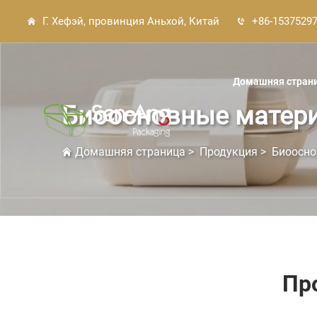
Г. Хефэй, провинция Аньхой, Китай
+86-1537529
Домашняя стран
Биоосновные матер
Домашняя страница
>
Продукция
>
Биоосно
Пр