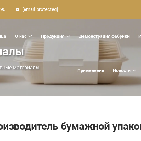
7961
[email protected]
ица
О нас
Продукция
Демонстрация фабрики
иалы
вные материалы
Применение
Новости
оизводитель бумажной упако