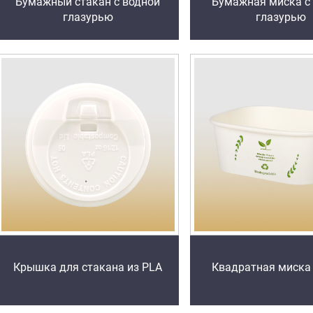
Бумажный стакан с водной
Бумажная миска с
глазурью
глазурью
Крышка для стакана из PLA
Квадратная миска