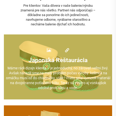
Pre klientov: Vaša dôvera v naše balenie/výrobu
znamená pre nás všetko. Partneri nás odporúčajú –
dôkladne sa ponoríme do ich jedinečnosti,
navrhujeme odborne, vyrábame starostlivo a
necháme balenie dýchať ich hodnotu.
Japonská Reštaurácia
Máme rádi dizajn klienta – je jednoduchý, no zároveň veľmi živý.
Avšak narazili sme na malý problém počas výroby: kelímok na
omáčku musí ísť do chladničky, však? Preto sme vymenili materiál
na dvojstranne potlačenú fóliu. Teraz sú vnútro aj vonkajšok
odolné proti oleju a vode.