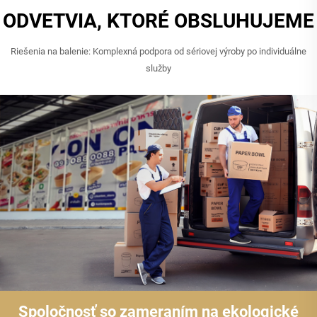
ODVETVIA, KTORÉ OBSLUHUJEME
Riešenia na balenie: Komplexná podpora od sériovej výroby po individuálne
služby
Spoločnosť so zameraním na ekologické