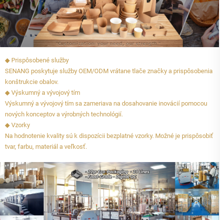
◆ Prispôsobené služby
SENANG poskytuje služby OEM/ODM vrátane tlače značky a prispôsobenia
konštrukcie obalov.
◆ Výskumný a vývojový tím
Výskumný a vývojový tím sa zameriava na dosahovanie inovácií pomocou
nových konceptov a výrobných technológií.
◆ Vzorky
Na hodnotenie kvality sú k dispozícii bezplatné vzorky. Možné je prispôsobiť
tvar, farbu, materiál a veľkosť.