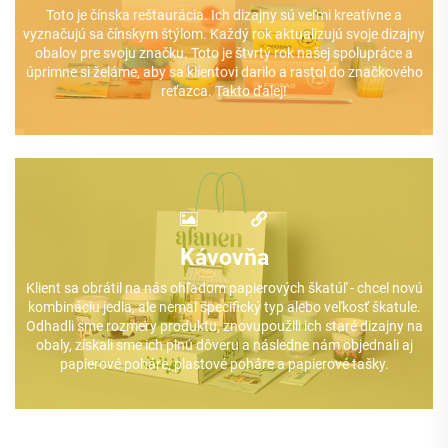
Toto je čínska reštaurácia. Ich dizajny sú veľmi kreatívne a
vyznačujú sa čínskym štýlom. Každý rok aktualizujú svoje dizajny
obalov pre svoju značku. Toto je štvrtý rok našej spolupráce a
úprimne si želáme, aby sa klientovi darilo a rastol do značkového
reťazca. Takto ďalej!
Kávovňa
Klient sa obrátil na nás ohľadom papierových škatúľ - chcel novú
kombináciu jedla, ale nemal špecifický typ alebo veľkosť škatule.
Odhadli sme rozmery produktu, znovupoužili ich staré dizajny na
obaly, získali sme ich plnú dôveru a následne nám objednali aj
papierové poháre, plastové poháre a papierové tašky.