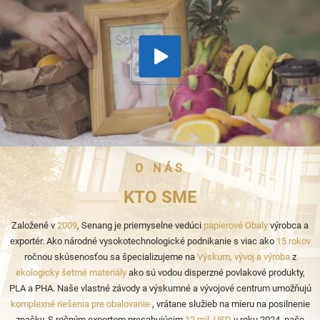
O NÁS
KTO SME
Založené v
2009
, Senang je priemyselne vedúci
papierové Obaly
výrobca a
exportér. Ako národné vysokotechnologické podnikanie s viac ako
15 rokov
ročnou skúsenosťou sa špecializujeme na
Výskum, vývoj a výroba
z
ekologicky šetrné materiály
ako sú vodou disperzné povlakové produkty,
PLA a PHA. Naše vlastné závody a výskumné a vývojové centrum umožňujú
komplexné riešenia pre obalovanie
, vrátane služieb na mieru na posilnenie
značky. S ročným exportom presahujúcim
12 mil. USD
v roku 2024, naše