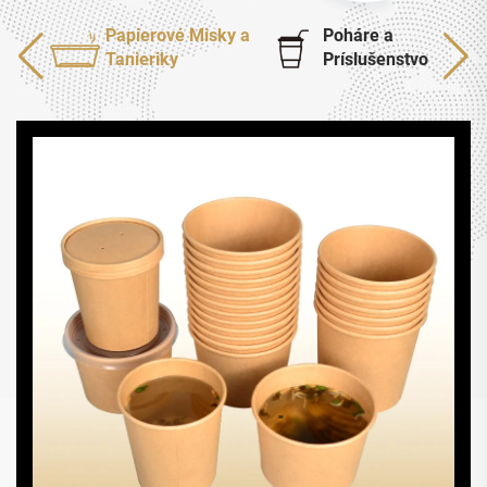
Papierové Misky a
Poháre a
Tanieriky
Príslušenstvo
Osemuholníková miska