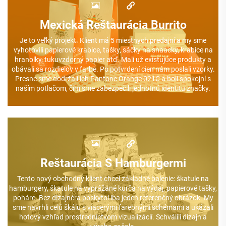
Mexická Reštaurácia Burrito
Je to veľký projekt. Klient má 5 miestnych predajní a my sme
vyhotovili papierové krabice, tašky, sáčky na snaacky, krabice na
hranolky, tukuvzdorný papier atď. Mali už existujúce produkty a
obávali sa rozdielov v farbe. Po potvrdení cien nám poslali vzorky.
Presne sme dodržali ich Pantone Orange 021C a boli spokojní s
naším potlačom, čím sme zabezpečili jednotnú identitu značky.
Reštaurácia S Hamburgermi
Tento nový obchodný klient chcel základné balenie: škatule na
hamburgery, škatule na vyprážané kurča na výdaj, papierové tašky,
poháre. Bez dizajnéra poskytol iba jeden referenčný obrázok. My
sme navrhli celú škálu s viacerými farebnými schémami a ukázali
hotový vzhľad prostredníctvom vizualizácií. Schválili dizajn a