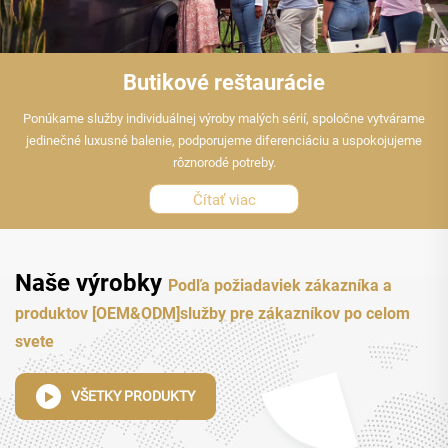
Butikové reštaurácie
Ponúkame služby individuálnej výroby malých sérií, spoločne vytvárame
jedinečné luxusné balenie, podporujeme diferenciáciu a uspokojujeme
rôznorodé potreby.
Čítať viac
Naše výrobky
Podľa požiadaviek zákazníka a
produktov
[OEM&ODM]
služby pre zákazníkov po celom
svete
VŠETKY PRODUKTY