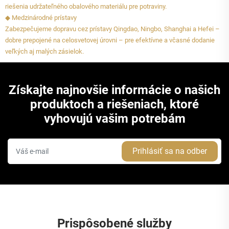
riešenia udržateľného obalového materiálu pre potraviny.
◆ Medzinárodné prístavy
Zabezpečujeme dopravu cez prístavy Qingdao, Ningbo, Shanghai a Hefei –
dobre prepojené na celosvetovej úrovni – pre efektívne a včasné dodanie
veľkých aj malých zásielok.
Získajte najnovšie informácie o našich
produktoch a riešeniach, ktoré
vyhovujú vašim potrebám
Prihlásiť sa na odber
Prispôsobené služby