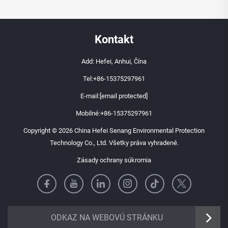
Kontakt
Add: Hefei, Anhui, Čína
Tel:
+86-15375297961
E-mail:
[email protected]
Mobilné:
+86-15375297961
Copyright © 2026 China Hefei Senang Environmental Protection
Technology Co., Ltd. Všetky práva vyhradené.
Zásady ochrany súkromia
https://senangbz.en.alibaba.com
ODKAZ NA WEBOVÚ STRÁNKU