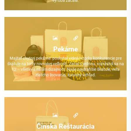
výroba začala.
Pekárne
Majiteľ chytrej pekárne: poskytol videá/vzorky konkurencie pre
škatule na torty rovnakej veľkosti. Začal s jednou, rozrástol sa na
12 – všetky s naším dizajnom. Naše najdrahšie škatule, veľa
zlatého lisovania, luxusný vzhľad.
Čínska Reštaurácia