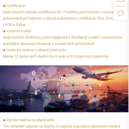
◆ Certifikácie
Naša továreň získala certifikáciu QS. Produkty prešli testami súvisiacimi s
potravinárskym balením a získali autoritatívne certifikácie SGS, FDA, EU CE,
LFGB a ďalšie.
◆ Kontrola kvality
Naša továreň dodržiava prísne hygienické štandardy a všetci zamestnanci
pravidelne absolvujú školenia o sanitačných protokoloch.
◆ Vedecké vedenie v oblasti priemyslu
Máme 12 duševných vlastníckych práv a 50 dizajnových patentov.
◆ Rýchla reakcia na objednávky
Tím SENANG odpovie na dopyty čo najskôr a ponúkne partnerom vhodné