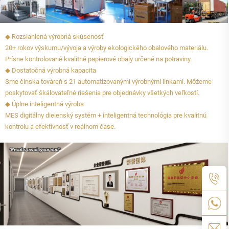
◆ Rozsiahlená výrobná skúsenosť
20+ rokov výskumu/vývoja a výroby ekologického obalového materiálu.
Prísne kontrolované kvalitné papierové obaly určené na potraviny.
◆ Dostatočná výrobná kapacita
Sme čínska továreň s 21 automatizovanými výrobnými linkami. Môžeme
poskytovať škálovateľné riešenia pre objednávky všetkých veľkostí.
◆ Úplne inteligentná výroba
MES digitálny dielenský systém + inteligentná technológia pre kvalitnú
kontrolu a efektívnosť v reálnom čase.