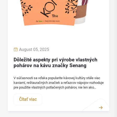
August 05, 2025
Dôležité aspekty pri výrobe vlastných
pohárov na kávu značky Senang
V súčasnosti sa vďaka popularite kávovej kultúry stále viac
kaviarní, reštauračných značiek a reťazcov nápojov rozhoduje
pre použitie vlastných potlačených pohárov, nie len ako
nádoby na nápoje, ale aj ako efektívny nástroj na komunikáciu
značky a získanie zákazníkov...
Čítať viac