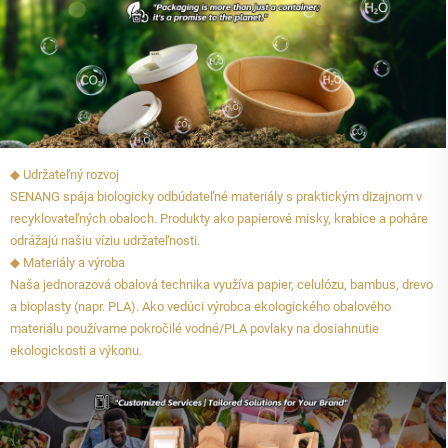
◆ Udržateľný rozvoj
SENANG spája biologicky odbúdateľné materiály s praktickým dizajnom v
recyklovateľných obaloch. Produkty ako papierové misky, krabice a poháre
odrážajú našiu víziu udržateľnosti.
◆ Materiály a výroba
Naša jednorazová obalová technika využíva papier, celulózu, bambus, drevo
a bioplasty (napr. PLA). Ako vedúci výrobca ekologického obalového
materiálu používame pokročilé vodné/PLA povlaky na dosiahnutie
ekologickosti a výkonu.