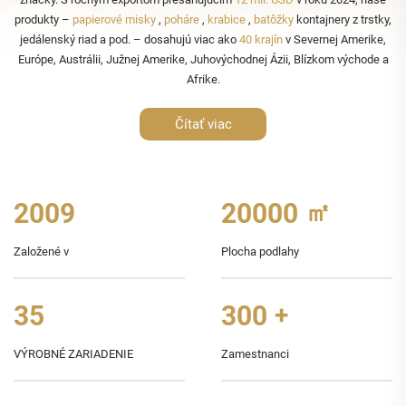
produkty –
papierové misky
,
poháre
,
krabice
,
batôžky
kontajnery z trstky,
jedálenský riad a pod. – dosahujú viac ako
40 krajín
v Severnej Amerike,
Európe, Austrálii, Južnej Amerike, Juhovýchodnej Ázii, Blízkom východe a
Afrike.
Čítať viac
2009
20000
㎡
Založené v
Plocha podlahy
35
300
+
VÝROBNÉ ZARIADENIE
Zamestnanci