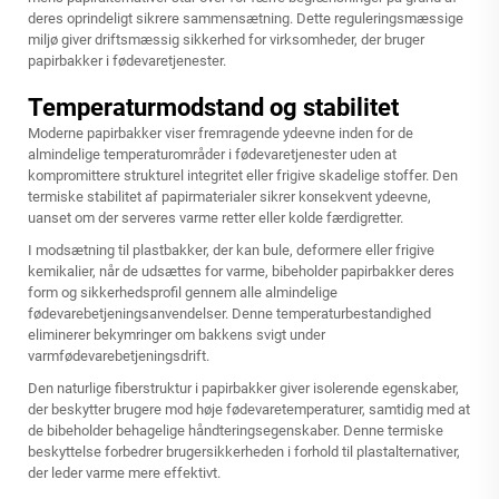
deres oprindeligt sikrere sammensætning. Dette reguleringsmæssige
miljø giver driftsmæssig sikkerhed for virksomheder, der bruger
papirbakker i fødevaretjenester.
Temperaturmodstand og stabilitet
Moderne papirbakker viser fremragende ydeevne inden for de
almindelige temperaturområder i fødevaretjenester uden at
kompromittere strukturel integritet eller frigive skadelige stoffer. Den
termiske stabilitet af papirmaterialer sikrer konsekvent ydeevne,
uanset om der serveres varme retter eller kolde færdigretter.
I modsætning til plastbakker, der kan bule, deformere eller frigive
kemikalier, når de udsættes for varme, bibeholder papirbakker deres
form og sikkerhedsprofil gennem alle almindelige
fødevarebetjeningsanvendelser. Denne temperaturbestandighed
eliminerer bekymringer om bakkens svigt under
varmfødevarebetjeningsdrift.
Den naturlige fiberstruktur i papirbakker giver isolerende egenskaber,
der beskytter brugere mod høje fødevaretemperaturer, samtidig med at
de bibeholder behagelige håndteringsegenskaber. Denne termiske
beskyttelse forbedrer brugersikkerheden i forhold til plastalternativer,
der leder varme mere effektivt.