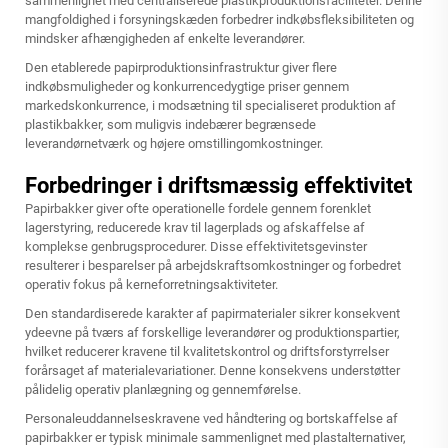
sammenlignet med centraliserede plastikproduktionsfaciliteter. Denne
mangfoldighed i forsyningskæden forbedrer indkøbsfleksibiliteten og
mindsker afhængigheden af enkelte leverandører.
Den etablerede papirproduktionsinfrastruktur giver flere
indkøbsmuligheder og konkurrencedygtige priser gennem
markedskonkurrence, i modsætning til specialiseret produktion af
plastikbakker, som muligvis indebærer begrænsede
leverandørnetværk og højere omstillingomkostninger.
Forbedringer i driftsmæssig effektivitet
Papirbakker giver ofte operationelle fordele gennem forenklet
lagerstyring, reducerede krav til lagerplads og afskaffelse af
komplekse genbrugsprocedurer. Disse effektivitetsgevinster
resulterer i besparelser på arbejdskraftsomkostninger og forbedret
operativ fokus på kerneforretningsaktiviteter.
Den standardiserede karakter af papirmaterialer sikrer konsekvent
ydeevne på tværs af forskellige leverandører og produktionspartier,
hvilket reducerer kravene til kvalitetskontrol og driftsforstyrrelser
forårsaget af materialevariationer. Denne konsekvens understøtter
pålidelig operativ planlægning og gennemførelse.
Personaleuddannelseskravene ved håndtering og bortskaffelse af
papirbakker er typisk minimale sammenlignet med plastalternativer,