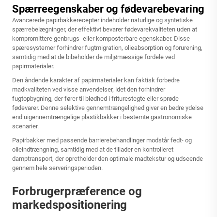
Spærreegenskaber og fødevarebevaring
Avancerede papirbakkerecepter indeholder naturlige og syntetiske
spærrebelægninger, der effektivt bevarer fødevarekvaliteten uden at
kompromittere genbrugs- eller komposterbare egenskaber. Disse
spæresystemer forhindrer fugtmigration, olieabsorption og forurening,
samtidig med at de bibeholder de miljømæssige fordele ved
papirmaterialer.
Den åndende karakter af papirmaterialer kan faktisk forbedre
madkvaliteten ved visse anvendelser, idet den forhindrer
fugtopbygning, der fører til blødhed i friturestegte eller sprøde
fødevarer. Denne selektive gennemtrængelighed giver en bedre ydelse
end uigennemtrængelige plastikbakker i bestemte gastronomiske
scenarier.
Papirbakker med passende barrierebehandlinger modstår fedt- og
olieindtrængning, samtidig med at de tillader en kontrolleret
damptransport, der opretholder den optimale madtekstur og udseende
gennem hele serveringsperioden.
Forbrugerpræference og
markedspositionering