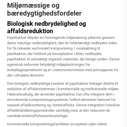
Miljømæssige og
bæredygtighedsfordeler
Biologisk nedbrydelighed og
affaldsreduktion
Papirbakker tilbyder en fremragende miljømæssig ydeevne gennem
deres naturlige nedbrydelighed, idet de fuldstændigt nedbrydes inden
for få måneder ved korrekt kompostering. I modsætning til
plastbakker, der forbliver på lossepladser i årtier, nedbrydes
papirbakker til uskadeligt organisk materiale, der beriger jorden. Denne
egenskab reducerer betydeligt miljøpåvirkningen fra
emballageoperationer og er i overensstemmelse med principperne for
den cirkulære økonomi.
Den biologisk nedbrydelige karakter af papirbakker bidrager direkte til
reduktion af affaldsstrømmen i kommercielle og institutionelle miljøer.
Fødevareudsalg, der anvender papirbakker, kan ofte integrere dem i
eksisterende komposteringssystemer, hvilket eliminerer behovet for
separat affaldssortering og -bortskaffelse. Denne integration forenkler
affaldshåndteringsprotokoller samtidig med, at den reducerer de
samlede bortskaffelsesomkostninger.
Kommercielle komposteringsfaciliteter accepterer uden videre