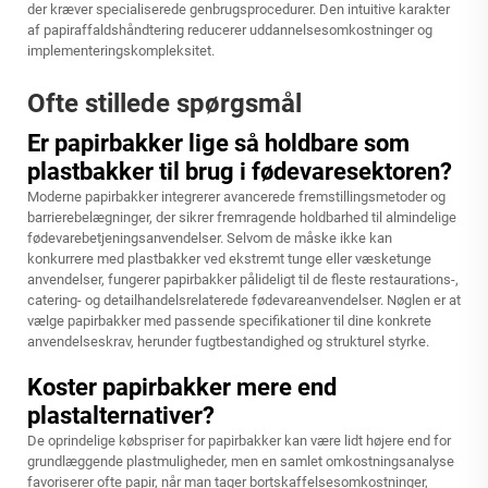
der kræver specialiserede genbrugsprocedurer. Den intuitive karakter
af papiraffaldshåndtering reducerer uddannelsesomkostninger og
implementeringskompleksitet.
Ofte stillede spørgsmål
Er papirbakker lige så holdbare som
plastbakker til brug i fødevaresektoren?
Moderne papirbakker integrerer avancerede fremstillingsmetoder og
barrierebelægninger, der sikrer fremragende holdbarhed til almindelige
fødevarebetjeningsanvendelser. Selvom de måske ikke kan
konkurrere med plastbakker ved ekstremt tunge eller væsketunge
anvendelser, fungerer papirbakker pålideligt til de fleste restaurations-,
catering- og detailhandelsrelaterede fødevareanvendelser. Nøglen er at
vælge papirbakker med passende specifikationer til dine konkrete
anvendelseskrav, herunder fugtbestandighed og strukturel styrke.
Koster papirbakker mere end
plastalternativer?
De oprindelige købspriser for papirbakker kan være lidt højere end for
grundlæggende plastmuligheder, men en samlet omkostningsanalyse
favoriserer ofte papir, når man tager bortskaffelsesomkostninger,