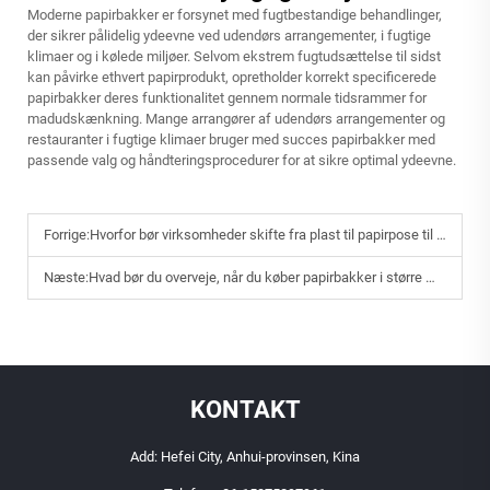
Moderne papirbakker er forsynet med fugtbestandige behandlinger,
der sikrer pålidelig ydeevne ved udendørs arrangementer, i fugtige
klimaer og i kølede miljøer. Selvom ekstrem fugtudsættelse til sidst
kan påvirke ethvert papirprodukt, opretholder korrekt specificerede
papirbakker deres funktionalitet gennem normale tidsrammer for
madudskænkning. Mange arrangører af udendørs arrangementer og
restauranter i fugtige klimaer bruger med succes papirbakker med
passende valg og håndteringsprocedurer for at sikre optimal ydeevne.
Forrige:
Hvorfor bør virksomheder skifte fra plast til papirpose til snacks?
Næste:
Hvad bør du overveje, når du køber papirbakker i større mængder?
KONTAKT
Add: Hefei City, Anhui-provinsen, Kina