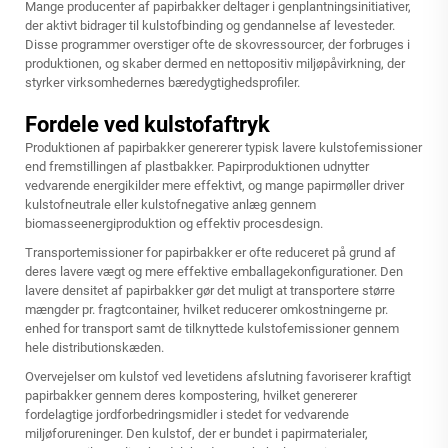
Mange producenter af papirbakker deltager i genplantningsinitiativer,
der aktivt bidrager til kulstofbinding og gendannelse af levesteder.
Disse programmer overstiger ofte de skovressourcer, der forbruges i
produktionen, og skaber dermed en nettopositiv miljøpåvirkning, der
styrker virksomhedernes bæredygtighedsprofiler.
Fordele ved kulstofaftryk
Produktionen af papirbakker genererer typisk lavere kulstofemissioner
end fremstillingen af plastbakker. Papirproduktionen udnytter
vedvarende energikilder mere effektivt, og mange papirmøller driver
kulstofneutrale eller kulstofnegative anlæg gennem
biomasseenergiproduktion og effektiv procesdesign.
Transportemissioner for papirbakker er ofte reduceret på grund af
deres lavere vægt og mere effektive emballagekonfigurationer. Den
lavere densitet af
papirbakker
gør det muligt at transportere større
mængder pr. fragtcontainer, hvilket reducerer omkostningerne pr.
enhed for transport samt de tilknyttede kulstofemissioner gennem
hele distributionskæden.
Overvejelser om kulstof ved levetidens afslutning favoriserer kraftigt
papirbakker gennem deres kompostering, hvilket genererer
fordelagtige jordforbedringsmidler i stedet for vedvarende
miljøforureninger. Den kulstof, der er bundet i papirmaterialer,