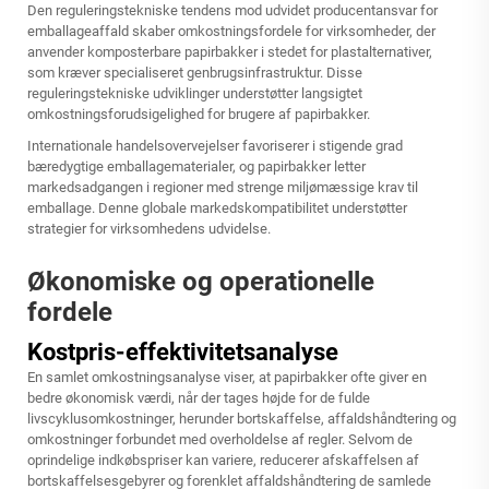
Den reguleringstekniske tendens mod udvidet producentansvar for
emballageaffald skaber omkostningsfordele for virksomheder, der
anvender komposterbare papirbakker i stedet for plastalternativer,
som kræver specialiseret genbrugsinfrastruktur. Disse
reguleringstekniske udviklinger understøtter langsigtet
omkostningsforudsigelighed for brugere af papirbakker.
Internationale handelsovervejelser favoriserer i stigende grad
bæredygtige emballagematerialer, og papirbakker letter
markedsadgangen i regioner med strenge miljømæssige krav til
emballage. Denne globale markedskompatibilitet understøtter
strategier for virksomhedens udvidelse.
Økonomiske og operationelle
fordele
Kostpris-effektivitetsanalyse
En samlet omkostningsanalyse viser, at papirbakker ofte giver en
bedre økonomisk værdi, når der tages højde for de fulde
livscyklusomkostninger, herunder bortskaffelse, affaldshåndtering og
omkostninger forbundet med overholdelse af regler. Selvom de
oprindelige indkøbspriser kan variere, reducerer afskaffelsen af
bortskaffelsesgebyrer og forenklet affaldshåndtering de samlede