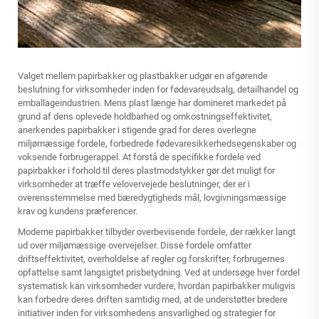
Valget mellem papirbakker og plastbakker udgør en afgørende
beslutning for virksomheder inden for fødevareudsalg, detailhandel og
emballageindustrien. Mens plast længe har domineret markedet på
grund af dens oplevede holdbarhed og omkostningseffektivitet,
anerkendes papirbakker i stigende grad for deres overlegne
miljømæssige fordele, forbedrede fødevaresikkerhedsegenskaber og
voksende forbrugerappel. At forstå de specifikke fordele ved
papirbakker i forhold til deres plastmodstykker gør det muligt for
virksomheder at træffe velovervejede beslutninger, der er i
overensstemmelse med bæredygtigheds mål, lovgivningsmæssige
krav og kundens præferencer.
Moderne papirbakker tilbyder overbevisende fordele, der rækker langt
ud over miljømæssige overvejelser. Disse fordele omfatter
driftseffektivitet, overholdelse af regler og forskrifter, forbrugernes
opfattelse samt langsigtet prisbetydning. Ved at undersøge hver fordel
systematisk kan virksomheder vurdere, hvordan papirbakker muligvis
kan forbedre deres driften samtidig med, at de understøtter bredere
initiativer inden for virksomhedens ansvarlighed og strategier for