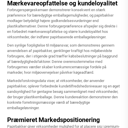
Mærkevareopfattelse og kundeloyalitet
Forbrugerspørgeskemaer demonstrerer konsekvent en stærk
præference for bæredygtige emballagemuligheder, og papirbakker
modtager betydeligt højere godkendelsesvurderinger end
plastikalternativer. Denne forbrugerpræference afspejler sig direkte i
en forbedret mærkevareopfattelse og større kundeloyalitet hos
virksomheder, der indfører papirbaserede emballageløsninger.
Den synlige forpligtelse til miljøansvar, som demonstreres gennem
anvendelsen af papirbakker, genklinger kraftigt hos miljøbevidste
forbrugere, der i stigende grad træffer købsbeslutninger på baggrund
af bæredygtighedsfaktorer. Denne overensstemmelse med
forbrugernes værdier skaber konkurrencemæssige fordele på
markeder, hvor miljøovervejelser påvirker køgeadfærd.
Markedsforskningsdata viser, at virksomheder, der anvender
papirbakker, oplever forbedrede kundetilfredshedsniveauer og en øget
sandsynlighed for gentagne besøg sammenlignet med virksomheder,
der bruger plastikemballage. Denne kundereaktion demonstrerer den
konkrete forretningsmæssige værdi af bæredygtige
emballageløsninger.
Præmieret Markedspositionering
Papirbakker giver virksomheder mulighed for at placere sig i premium-