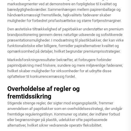
markedsegmenter ved at demonstrere en forpligtelse til kvalitet og
bæredygtighedsværdier. Sammenhængen mellem papiremballage og
håndværksmæssigt fremstillede, højkvalitets fødevarer skaber
muligheder for forbedret prisfastsættelse og større fortjenstmarginer.
Den æstetiske tiltrækkelighed af papirbakker understøtter en premium
brandpositionering gennem deres naturlige udseende og sofistikerede
præsentationsmuligheder. I modsætning til plastikbakker, der kan virke
funktionalistiske eller billigere, formidler papiralternativer kvalitet og
opmærksomhed på detaljer, hvilket begrundar premiumprisstrategier.
Markedsforskningsresultater bekræfter, at forbrugere forbinder
papirindpakning med friskere, sundere og mere miljøvenlige fødevarer,
hvilket skaber muligheder for virksomheder for at udnytte disse
opfattelser til konkurrencemæssig fordel.
Overholdelse af regler og
fremtidssikring
Stigende strenge regler, der sigter mod engangsplastik, fremmer
anvendelsen af papirbakker som en overholdelsesstrategi, der undgår
fremtidige reguleringstilsyn. Kommuner og stater, der indfører forbud
eller begrænsninger på plastik, udelukker ofte papirbaserede
alternativer, hvilket sikrer vedvarende operativ fleksibilitet.