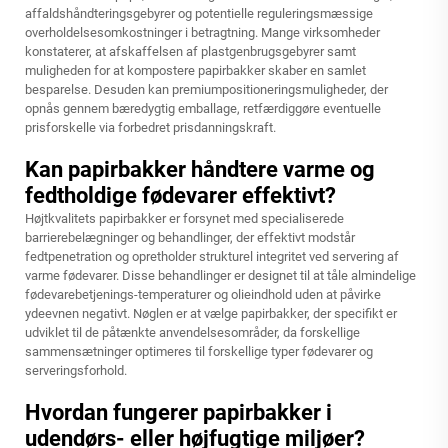
affaldshåndteringsgebyrer og potentielle reguleringsmæssige
overholdelsesomkostninger i betragtning. Mange virksomheder
konstaterer, at afskaffelsen af plastgenbrugsgebyrer samt
muligheden for at kompostere papirbakker skaber en samlet
besparelse. Desuden kan premiumpositioneringsmuligheder, der
opnås gennem bæredygtig emballage, retfærdiggøre eventuelle
prisforskelle via forbedret prisdanningskraft.
Kan papirbakker håndtere varme og
fedtholdige fødevarer effektivt?
Højtkvalitets papirbakker er forsynet med specialiserede
barrierebelægninger og behandlinger, der effektivt modstår
fedtpenetration og opretholder strukturel integritet ved servering af
varme fødevarer. Disse behandlinger er designet til at tåle almindelige
fødevarebetjenings-temperaturer og olieindhold uden at påvirke
ydeevnen negativt. Nøglen er at vælge papirbakker, der specifikt er
udviklet til de påtænkte anvendelsesområder, da forskellige
sammensætninger optimeres til forskellige typer fødevarer og
serveringsforhold.
Hvordan fungerer papirbakker i
udendørs- eller højfugtige miljøer?