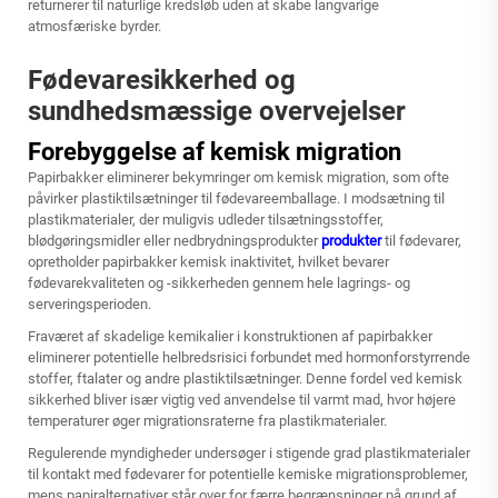
returnerer til naturlige kredsløb uden at skabe langvarige
atmosfæriske byrder.
Fødevaresikkerhed og
sundhedsmæssige overvejelser
Forebyggelse af kemisk migration
Papirbakker eliminerer bekymringer om kemisk migration, som ofte
påvirker plastiktilsætninger til fødevareemballage. I modsætning til
plastikmaterialer, der muligvis udleder tilsætningsstoffer,
blødgøringsmidler eller nedbrydningsprodukter
produkter
til fødevarer,
opretholder papirbakker kemisk inaktivitet, hvilket bevarer
fødevarekvaliteten og -sikkerheden gennem hele lagrings- og
serveringsperioden.
Fraværet af skadelige kemikalier i konstruktionen af papirbakker
eliminerer potentielle helbredsrisici forbundet med hormonforstyrrende
stoffer, ftalater og andre plastiktilsætninger. Denne fordel ved kemisk
sikkerhed bliver især vigtig ved anvendelse til varmt mad, hvor højere
temperaturer øger migrationsraterne fra plastikmaterialer.
Regulerende myndigheder undersøger i stigende grad plastikmaterialer
til kontakt med fødevarer for potentielle kemiske migrationsproblemer,
mens papiralternativer står over for færre begrænsninger på grund af