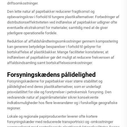
driftsomkostninger.
Den lette natur af papirbakker reducerer fragtkomst og
opbevaringskrav i forhold til tungere plastikalternativer. Forbedringer af
distributionseffektiviteten ved indførelse af papirbakker udligner ofte
eventuelle ekstrakomst for materialer, samtidig med at de giver
yderligere operationelle fordele.
Reduktion af affaldshåndteringsomkostninger gennem kompostering
kan generere betydelige besparelser i forhold til gebyrer for
bortskaffelse af plastikbakker. Mange faciliteter konstaterer, at
indførelsen af papirbakker gør det muligt at reducere frekvensen af
affaldsindsamling samt bortskaffelsesomkostninger.
Forsyningskædens pålidelighed
Forsyningskæderne for papirbakker viser større stabilitet og
pålidelighed end deres plastikalternativer, som er underlagt
prisvolatilitet for olie og forstyrrelser i petrokemisk forsyning. Den
vedvarende natur af papirråmaterialer sikrer konsekvente
indkøbsmuligheder hos flere leverandører og i forskellige geografiske
regioner.
Lokale og regionale papirproducenter leverer ofte kortere
forsyningskæder med reducerede transportrisici og -omkostninger