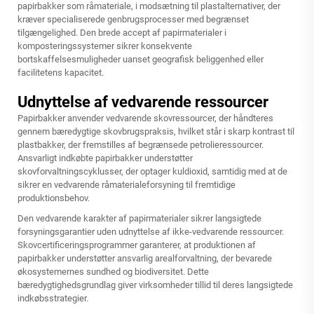
papirbakker som råmateriale, i modsætning til plastalternativer, der
kræver specialiserede genbrugsprocesser med begrænset
tilgængelighed. Den brede accept af papirmaterialer i
komposteringssystemer sikrer konsekvente
bortskaffelsesmuligheder uanset geografisk beliggenhed eller
facilitetens kapacitet.
Udnyttelse af vedvarende ressourcer
Papirbakker anvender vedvarende skovressourcer, der håndteres
gennem bæredygtige skovbrugspraksis, hvilket står i skarp kontrast til
plastbakker, der fremstilles af begrænsede petrolieressourcer.
Ansvarligt indkøbte papirbakker understøtter
skovforvaltningscyklusser, der optager kuldioxid, samtidig med at de
sikrer en vedvarende råmaterialeforsyning til fremtidige
produktionsbehov.
Den vedvarende karakter af papirmaterialer sikrer langsigtede
forsyningsgarantier uden udnyttelse af ikke-vedvarende ressourcer.
Skovcertificeringsprogrammer garanterer, at produktionen af
papirbakker understøtter ansvarlig arealforvaltning, der bevarede
økosystemernes sundhed og biodiversitet. Dette
bæredygtighedsgrundlag giver virksomheder tillid til deres langsigtede
indkøbsstrategier.