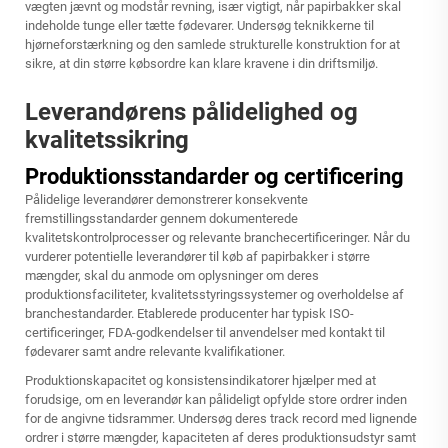
vægten jævnt og modstår revning, især vigtigt, når papirbakker skal
indeholde tunge eller tætte fødevarer. Undersøg teknikkerne til
hjørneforstærkning og den samlede strukturelle konstruktion for at
sikre, at din større købsordre kan klare kravene i din driftsmiljø.
Leverandørens pålidelighed og
kvalitetssikring
Produktionsstandarder og certificering
Pålidelige leverandører demonstrerer konsekvente
fremstillingsstandarder gennem dokumenterede
kvalitetskontrolprocesser og relevante branchecertificeringer. Når du
vurderer potentielle leverandører til køb af papirbakker i større
mængder, skal du anmode om oplysninger om deres
produktionsfaciliteter, kvalitetsstyringssystemer og overholdelse af
branchestandarder. Etablerede producenter har typisk ISO-
certificeringer, FDA-godkendelser til anvendelser med kontakt til
fødevarer samt andre relevante kvalifikationer.
Produktionskapacitet og konsistensindikatorer hjælper med at
forudsige, om en leverandør kan pålideligt opfylde store ordrer inden
for de angivne tidsrammer. Undersøg deres track record med lignende
ordrer i større mængder, kapaciteten af deres produktionsudstyr samt