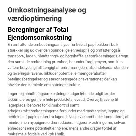
Omkostningsanalyse og
værdioptimering
Beregninger af Total
Ejendomsomkostning
En omfattende omkostningsanalyse for køb af papirbakker i bulk
strækker sig ud over den oprindelige enhedspris og omfatter også
transport-, lager-, håndterings- og bortskaffelsesomkostninger. Beregn
den samlede omkostning pr. enhed, herunder fragtgebyrer, som kan
variere betydeligt afhængigt af ordremængden, afsendelsesafstanden
og leveringskravene. Inkluder potentielle mængderabatter,
betalingsbetingelser og sæsonbetingede prisvariationer, der kan
påvirke den samlede omkostningsstruktur.
Lager- og håndteringsomkostninger udgør løbende udgifter, der
akkumuleres gennem hele produktets levetid. Overvej kravene til
lagerplads, behovet for klimakontrol samt
arbejdskraftsomkostningerne forbundet med modtagelse, lagring og
hentning af papirbakker fra lageret. Nogle virksomheder konstaterer, at
mindre, men hyppigere ordrer reducerer lageromkostningerne, selvom
enhedspriserne potentielt er højere, mens andre drager fordel af
maksimale fordele ved køb i bulk.