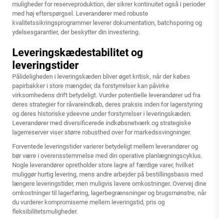
muligheder for reserveproduktion, der sikrer kontinuitet også i perioder
med høj efterspørgsel. Leverandører med robuste
kvalitetssikringsprogrammer leverer dokumentation, batchsporing og
ydelsesgarantier, der beskytter din investering.
Leveringskædestabilitet og
leveringstider
Pålideligheden i leveringskæden bliver øget kritisk, når der købes
papirbakker i store mængder, da forstyrrelser kan påvirke
virksomhedens drift betydeligt. Vurder potentielle leverandører ud fra
deres strategier for råvareindkøb, deres praksis inden for lagerstyring
og deres historiske ydeevne under forstyrrelser i leveringskæden.
Leverandører med diversificerede indkøbsnetværk og strategiske
lagerreserver viser større robusthed over for markedssvingninger.
Forventede leveringstider varierer betydeligt mellem leverandører og
bør være i overensstemmelse med din operative planlægningscyklus.
Nogle leverandører opretholder store lagre af færdige varer, hvilket
muliggør hurtig levering, mens andre arbejder på bestillingsbasis med
længere leveringstider, men muligvis lavere omkostninger. Overvej dine
omkostninger til lagerføring, lagerbegrænsninger og brugsmønstre, når
du vurderer kompromiserne mellem leveringstid, pris og
fleksibilitetsmuligheder.