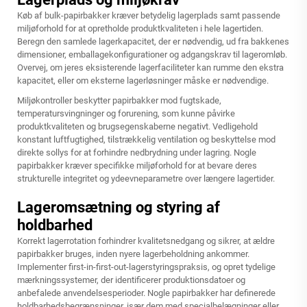
Køb af bulk-papirbakker kræver betydelig lagerplads samt passende
miljøforhold for at opretholde produktkvaliteten i hele lagertiden.
Beregn den samlede lagerkapacitet, der er nødvendig, ud fra bakkenes
dimensioner, emballagekonfigurationer og adgangskrav til lageromløb.
Overvej, om jeres eksisterende lagerfaciliteter kan rumme den ekstra
kapacitet, eller om eksterne lagerløsninger måske er nødvendige.
Miljøkontroller beskytter papirbakker mod fugtskade,
temperatursvingninger og forurening, som kunne påvirke
produktkvaliteten og brugsegenskaberne negativt. Vedligehold
konstant luftfugtighed, tilstrækkelig ventilation og beskyttelse mod
direkte sollys for at forhindre nedbrydning under lagring. Nogle
papirbakker kræver specifikke miljøforhold for at bevare deres
strukturelle integritet og ydeevneparametre over længere lagertider.
Lageromsætning og styring af
holdbarhed
Korrekt lagerrotation forhindrer kvalitetsnedgang og sikrer, at ældre
papirbakker bruges, inden nyere lagerbeholdning ankommer.
Implementer first-in-first-out-lagerstyringspraksis, og opret tydelige
mærkningssystemer, der identificerer produktionsdatoer og
anbefalede anvendelsesperioder. Nogle papirbakker har definerede
holdbarhedsbegrænsninger, især dem med specialbelægninger eller