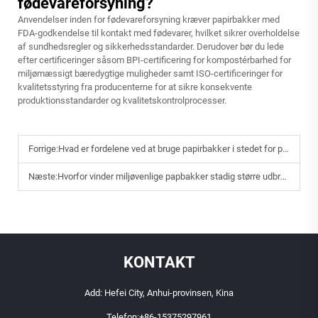
fødevareforsyning?
Anvendelser inden for fødevareforsyning kræver papirbakker med
FDA-godkendelse til kontakt med fødevarer, hvilket sikrer overholdelse
af sundhedsregler og sikkerhedsstandarder. Derudover bør du lede
efter certificeringer såsom BPI-certificering for kompostérbarhed for
miljømæssigt bæredygtige muligheder samt ISO-certificeringer for
kvalitetsstyring fra producenterne for at sikre konsekvente
produktionsstandarder og kvalitetskontrolprocesser.
Forrige:
Hvad er fordelene ved at bruge papirbakker i stedet for plastbakker?
Næste:
Hvorfor vinder miljøvenlige papbakker stadig større udbredelse verden over?
KONTAKT
Add: Hefei City, Anhui-provinsen, Kina
Telefon:
+86-15375297961