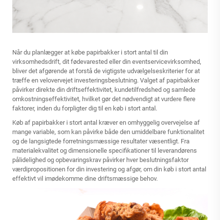
Når du planlægger at købe papirbakker i stort antal til din
virksomhedsdrift, dit fødevarested eller din eventservicevirksomhed,
bliver det afgørende at forstå de vigtigste udvælgelseskriterier for at
træffe en velovervejet investeringsbeslutning. Valget af papirbakker
påvirker direkte din driftseffektivitet, kundetilfredshed og samlede
omkostningseffektivitet, hvilket gør det nødvendigt at vurdere flere
faktorer, inden du forpligter dig til en køb i stort antal.
Køb af papirbakker i stort antal kræver en omhyggelig overvejelse af
mange variable, som kan påvirke både den umiddelbare funktionalitet
og de langsigtede forretningsmæssige resultater væsentligt. Fra
materialekvalitet og dimensionelle specifikationer til leverandørens
pålidelighed og opbevaringskrav påvirker hver beslutningsfaktor
værdipropositionen for din investering og afgør, om din køb i stort antal
effektivt vil imødekomme dine driftsmæssige behov.