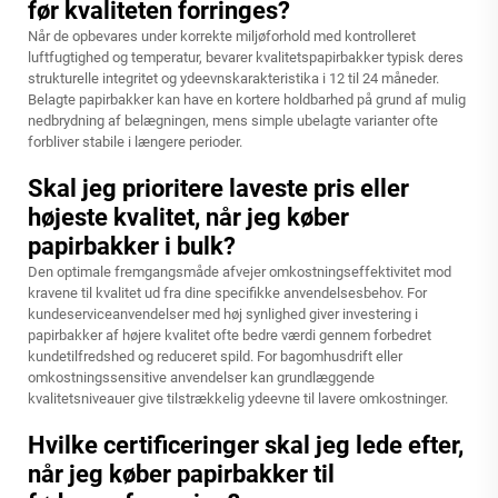
før kvaliteten forringes?
Når de opbevares under korrekte miljøforhold med kontrolleret
luftfugtighed og temperatur, bevarer kvalitetspapirbakker typisk deres
strukturelle integritet og ydeevnskarakteristika i 12 til 24 måneder.
Belagte papirbakker kan have en kortere holdbarhed på grund af mulig
nedbrydning af belægningen, mens simple ubelagte varianter ofte
forbliver stabile i længere perioder.
Skal jeg prioritere laveste pris eller
højeste kvalitet, når jeg køber
papirbakker i bulk?
Den optimale fremgangsmåde afvejer omkostningseffektivitet mod
kravene til kvalitet ud fra dine specifikke anvendelsesbehov. For
kundeserviceanvendelser med høj synlighed giver investering i
papirbakker af højere kvalitet ofte bedre værdi gennem forbedret
kundetilfredshed og reduceret spild. For bagomhusdrift eller
omkostningssensitive anvendelser kan grundlæggende
kvalitetsniveauer give tilstrækkelig ydeevne til lavere omkostninger.
Hvilke certificeringer skal jeg lede efter,
når jeg køber papirbakker til