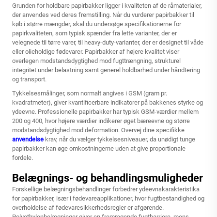
Grunden for holdbare papirbakker ligger i kvaliteten af de råmaterialer,
der anvendes ved deres fremstilling. Når du vurderer papirbakker til
køb i større mængder, skal du undersøge specifikationerne for
papirkvaliteten, som typisk spænder fra lette varianter, der er
velegnede til tørre varer, til heavy-duty-varianter, der er designet til våde
eller olieholdige fødevarer. Papirbakker af højere kvalitet viser
overlegen modstandsdygtighed mod fugttrængning, strukturel
integritet under belastning samt generel holdbarhed under håndtering
og transport.
Tykkelsesmålinger, som normalt angives i GSM (gram pr.
kvadratmeter), giver kvantificerbare indikatorer på bakkenes styrke og
ydeevne. Professionelle papirbakker har typisk GSM-værdier mellem
200 og 400, hvor højere værdier indikerer øget bæreevne og større
modstandsdygtighed mod deformation. Overvej dine specifikke
anvendelse
krav, når du vælger tykkelsesniveauer, da unødigt tunge
papirbakker kan øge omkostningerne uden at give proportionale
fordele.
Belægnings- og behandlingsmuligheder
Forskellige belægningsbehandlinger forbedrer ydeevnskarakteristika
for papirbakker, især i fødevareapplikationer, hvor fugtbestandighed og
overholdelse af fødevaresikkerhedsregler er afgørende.
Polyethylenbelægninger giver en fremragende fugtbarriere, mens