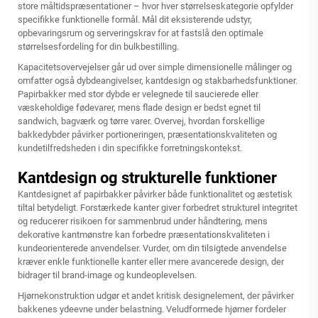
store måltidspræsentationer – hvor hver størrelseskategorie opfylder
specifikke funktionelle formål. Mål dit eksisterende udstyr,
opbevaringsrum og serveringskrav for at fastslå den optimale
størrelsesfordeling for din bulkbestilling.
Kapacitetsovervejelser går ud over simple dimensionelle målinger og
omfatter også dybdeangivelser, kantdesign og stakbarhedsfunktioner.
Papirbakker med stor dybde er velegnede til saucierede eller
væskeholdige fødevarer, mens flade design er bedst egnet til
sandwich, bagværk og tørre varer. Overvej, hvordan forskellige
bakkedybder påvirker portioneringen, præsentationskvaliteten og
kundetilfredsheden i din specifikke forretningskontekst.
Kantdesign og strukturelle funktioner
Kantdesignet af
papirbakker
påvirker både funktionalitet og æstetisk
tiltal betydeligt. Forstærkede kanter giver forbedret strukturel integritet
og reducerer risikoen for sammenbrud under håndtering, mens
dekorative kantmønstre kan forbedre præsentationskvaliteten i
kundeorienterede anvendelser. Vurder, om din tilsigtede anvendelse
kræver enkle funktionelle kanter eller mere avancerede design, der
bidrager til brand-image og kundeoplevelsen.
Hjørnekonstruktion udgør et andet kritisk designelement, der påvirker
bakkenes ydeevne under belastning. Veludformede hjørner fordeler