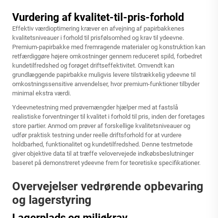
Vurdering af kvalitet-til-pris-forhold
Effektiv værdioptimering kræver en afvejning af papirbakkenes
kvalitetsniveauer i forhold til prisfølsomhed og krav til ydeevne.
Premium-papirbakke med fremragende materialer og konstruktion kan
retfærdiggøre højere omkostninger gennem reduceret spild, forbedret
kundetilfredshed og forøget driftseffektivitet. Omvendt kan
grundlæggende papirbakke muligvis levere tilstrækkelig ydeevne til
omkostningssensitive anvendelser, hvor premium-funktioner tilbyder
minimal ekstra værdi.
Ydeevnetestning med prøvemængder hjælper med at fastslå
realistiske forventninger til kvalitet i forhold til pris, inden der foretages
store partier. Anmod om prøver af forskellige kvalitetsniveauer og
udfør praktisk testning under reelle driftsforhold for at vurdere
holdbarhed, funktionalitet og kundetilfredshed. Denne testmetode
giver objektive data til at træffe velovervejede indkøbsbeslutninger
baseret på demonstreret ydeevne frem for teoretiske specifikationer.
Overvejelser vedrørende opbevaring
og lagerstyring
Lagerplads og miljøkrav