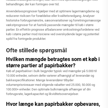
behandlinger, der kan forringes over tid.
Anvendelsesprognoser hjælper med at optimere lagermængderne og
reducerer risikoen for forældelse eller kvalitetsnedgang. Analyser
historiske forbrugsmønstre, sæsonvariationer og forretningsmæssige
vækstprognoser for at fastslå passende mængder til køb i større
partier. En effektiv prognose afbalancerer omkostningsfordelene ved
køb i større partier mod risiciene ved overskydende lager og potentiel
spild fra forringede produkter.
Ofte stillede spørgsmål
Hvilken mængde betragtes som et køb i
større partier af papirbakker?
Køb af papirbakker i bulk begynder typisk ved mængder på 5.000 til
10.000 enheder, selvom dette varierer afhængigt af leverandør og
bakkespecifikationer. Mange leverandører tilbyder
volumenprisniveauer med stigende rabatter ved 25.000, 50.000 og
100.000+ enheder. Den optimale bulkmængde afhænger af din
forbrugsrate, lagerkapacitet og likviditetsovervejelser.
Hvor længe kan papirbakker opbevares,