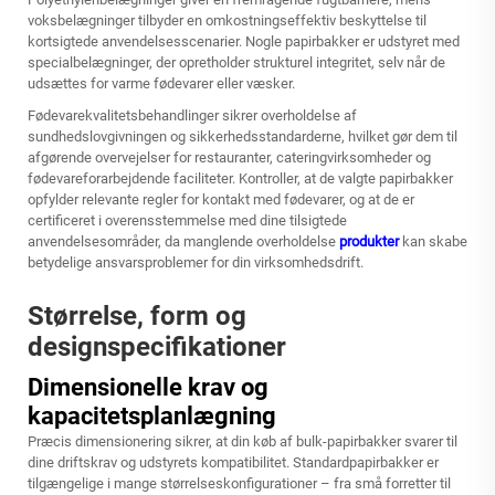
voksbelægninger tilbyder en omkostningseffektiv beskyttelse til
kortsigtede anvendelsesscenarier. Nogle papirbakker er udstyret med
specialbelægninger, der opretholder strukturel integritet, selv når de
udsættes for varme fødevarer eller væsker.
Fødevarekvalitetsbehandlinger sikrer overholdelse af
sundhedslovgivningen og sikkerhedsstandarderne, hvilket gør dem til
afgørende overvejelser for restauranter, cateringvirksomheder og
fødevareforarbejdende faciliteter. Kontroller, at de valgte papirbakker
opfylder relevante regler for kontakt med fødevarer, og at de er
certificeret i overensstemmelse med dine tilsigtede
anvendelsesområder, da manglende overholdelse
produkter
kan skabe
betydelige ansvarsproblemer for din virksomhedsdrift.
Størrelse, form og
designspecifikationer
Dimensionelle krav og
kapacitetsplanlægning
Præcis dimensionering sikrer, at din køb af bulk-papirbakker svarer til
dine driftskrav og udstyrets kompatibilitet. Standardpapirbakker er
tilgængelige i mange størrelseskonfigurationer – fra små forretter til