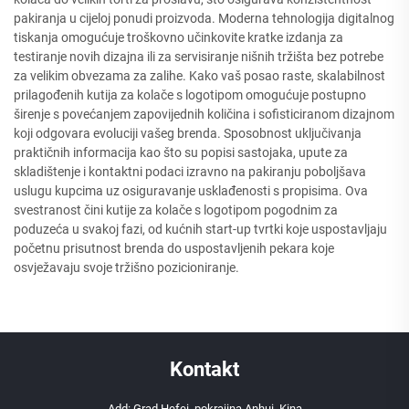
pakiranja u cijeloj ponudi proizvoda. Moderna tehnologija digitalnog
tiskanja omogućuje troškovno učinkovite kratke izdanja za
testiranje novih dizajna ili za servisiranje nišnih tržišta bez potrebe
za velikim obvezama za zalihe. Kako vaš posao raste, skalabilnost
prilagođenih kutija za kolače s logotipom omogućuje postupno
širenje s povećanjem zapovijednih količina i sofisticiranom dizajnom
koji odgovara evoluciji vašeg brenda. Sposobnost uključivanja
praktičnih informacija kao što su popisi sastojaka, upute za
skladištenje i kontaktni podaci izravno na pakiranju poboljšava
uslugu kupcima uz osiguravanje usklađenosti s propisima. Ova
svestranost čini kutije za kolače s logotipom pogodnim za
poduzeća u svakoj fazi, od kućnih start-up tvrtki koje uspostavljaju
početnu prisutnost brenda do uspostavljenih pekara koje
osvježavaju svoje tržišno pozicioniranje.
Kontakt
Add: Grad Hefei, pokrajina Anhui, Kina