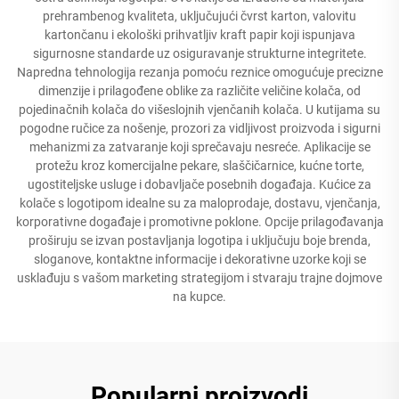
prehrambenog kvaliteta, uključujući čvrst karton, valovitu
kartončanu i ekološki prihvatljiv kraft papir koji ispunjava
sigurnosne standarde uz osiguravanje strukturne integritete.
Napredna tehnologija rezanja pomoću reznice omogućuje precizne
dimenzije i prilagođene oblike za različite veličine kolača, od
pojedinačnih kolača do višeslojnih vjenčanih kolača. U kutijama su
pogodne ručice za nošenje, prozori za vidljivost proizvoda i sigurni
mehanizmi za zatvaranje koji sprečavaju nesreće. Aplikacije se
protežu kroz komercijalne pekare, slaščičarnice, kućne torte,
ugostiteljske usluge i dobavljače posebnih događaja. Kućice za
kolače s logotipom idealne su za maloprodaje, dostavu, vjenčanja,
korporativne događaje i promotivne poklone. Opcije prilagođavanja
proširuju se izvan postavljanja logotipa i uključuju boje brenda,
sloganove, kontaktne informacije i dekorativne uzorke koji se
usklađuju s vašom marketing strategijom i stvaraju trajne dojmove
na kupce.
Popularni proizvodi