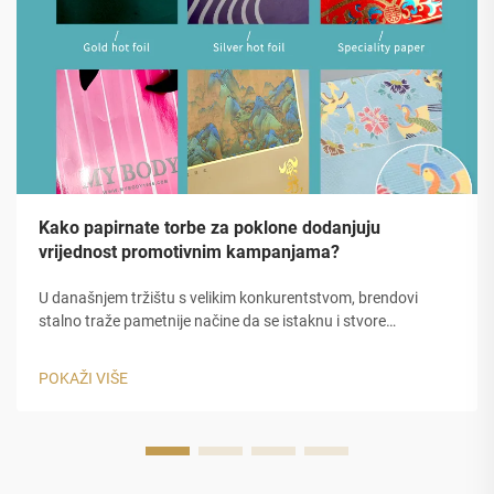
Kako papirnate torbe za poklone dodanjuju
vrijednost promotivnim kampanjama?
U današnjem tržištu s velikim konkurentstvom, brendovi
stalno traže pametnije načine da se istaknu i stvore
nezaboravne dojmove. Promotivne kampanje zahtijevaju više
od samo popusta ili digitalnih oglasa zahtijevaju fizičke točke
POKAŽI VIŠE
dodira koje nose...