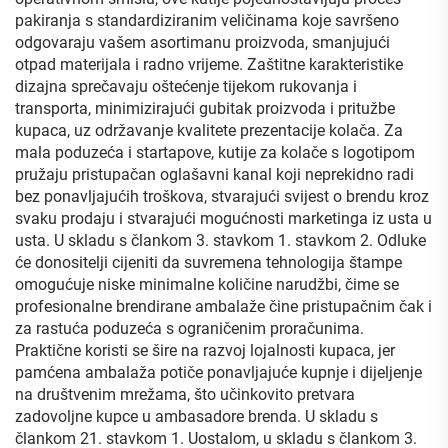
pakiranja s standardiziranim veličinama koje savršeno
odgovaraju vašem asortimanu proizvoda, smanjujući
otpad materijala i radno vrijeme. Zaštitne karakteristike
dizajna sprečavaju oštećenje tijekom rukovanja i
transporta, minimizirajući gubitak proizvoda i pritužbe
kupaca, uz održavanje kvalitete prezentacije kolača. Za
mala poduzeća i startapove, kutije za kolače s logotipom
pružaju pristupačan oglašavni kanal koji neprekidno radi
bez ponavljajućih troškova, stvarajući svijest o brendu kroz
svaku prodaju i stvarajući mogućnosti marketinga iz usta u
usta. U skladu s člankom 3. stavkom 1. stavkom 2. Odluke
će donositelji cijeniti da suvremena tehnologija štampe
omogućuje niske minimalne količine narudžbi, čime se
profesionalne brendirane ambalaže čine pristupačnim čak i
za rastuća poduzeća s ograničenim proračunima.
Praktične koristi se šire na razvoj lojalnosti kupaca, jer
pamćena ambalaža potiče ponavljajuće kupnje i dijeljenje
na društvenim mrežama, što učinkovito pretvara
zadovoljne kupce u ambasadore brenda. U skladu s
člankom 21. stavkom 1. Uostalom, u skladu s člankom 3.