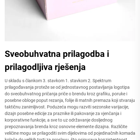
Sveobuhvatna prilagodba i
prilagodljiva rješenja
U skladu s člankom 3. stavkom 1. stavkom 2. Spektrum
prilagođavanja proteže se od jednostavnog postavljanja logotipa
do sveobuhvatnog pričanja priče o brendu kroz grafiku, poruke i
posebne obloge poput rezanja, folije ili matnih premaza koji stvaraju
taktičnu zanimljivost. Poduzeća mogu razviti sezonske varijacije,
dizajn posebne edicije za praznike ili pakovanje za vjenčanja i
korporativne funkcije, a sve to uz održavanje dosljednog
prepoznavanja brenda kroz osnovne elemente dizajna. Različite
veličine mogu se prilagoditi svim dijelovima od pojedinačnih komada
kolača do velikih torti za proslavu, što osigurava konzistentnost