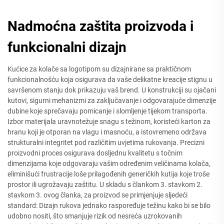
Nadmoćna zaštita proizvoda i
funkcionalni dizajn
Kućice za kolače sa logotipom su dizajnirane sa praktičnom
funkcionalnošću koja osigurava da vaše delikatne kreacije stignu u
savršenom stanju dok prikazuju vaš brend. U konstrukciji su ojačani
kutovi, sigurni mehanizmi za zaključavanje i odgovarajuće dimenzije
dubine koje sprečavaju pomicanje i slomljenje tijekom transporta.
Izbor materijala uravnotežuje snagu s težinom, koristeći karton za
hranu koji je otporan na vlagu i masnoću, a istovremeno održava
strukturalni integritet pod različitim uvjetima rukovanja. Precizni
proizvodni proces osigurava dosljednu kvalitetu s točnim
dimenzijama koje odgovaraju vašim određenim veličinama kolača,
eliminišući frustracije loše prilagođenih generičkih kutija koje troše
prostor ili ugrožavaju zaštitu. U skladu s člankom 3. stavkom 2.
stavkom 3. ovog članka, za proizvod se primjenjuje sljedeći
standard: Dizajn rukova jednako raspoređuje težinu kako bi se bilo
udobno nositi, što smanjuje rizik od nesreća uzrokovanih