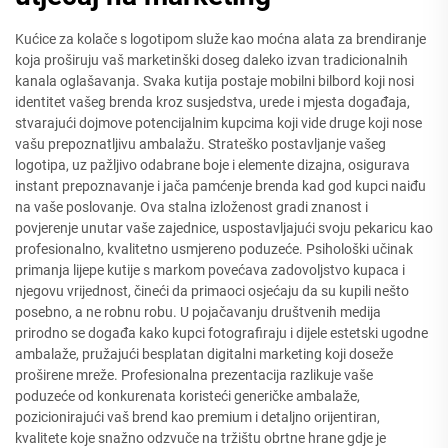
Kućice za kolače s logotipom služe kao moćna alata za brendiranje
koja proširuju vaš marketinški doseg daleko izvan tradicionalnih
kanala oglašavanja. Svaka kutija postaje mobilni bilbord koji nosi
identitet vašeg brenda kroz susjedstva, urede i mjesta događaja,
stvarajući dojmove potencijalnim kupcima koji vide druge koji nose
vašu prepoznatljivu ambalažu. Strateško postavljanje vašeg
logotipa, uz pažljivo odabrane boje i elemente dizajna, osigurava
instant prepoznavanje i jača pamćenje brenda kad god kupci naiđu
na vaše poslovanje. Ova stalna izloženost gradi znanost i
povjerenje unutar vaše zajednice, uspostavljajući svoju pekaricu kao
profesionalno, kvalitetno usmjereno poduzeće. Psihološki učinak
primanja lijepe kutije s markom povećava zadovoljstvo kupaca i
njegovu vrijednost, čineći da primaoci osjećaju da su kupili nešto
posebno, a ne robnu robu. U pojačavanju društvenih medija
prirodno se događa kako kupci fotografiraju i dijele estetski ugodne
ambalaže, pružajući besplatan digitalni marketing koji doseže
proširene mreže. Profesionalna prezentacija razlikuje vaše
poduzeće od konkurenata koristeći generičke ambalaže,
pozicionirajući vaš brend kao premium i detaljno orijentiran,
kvalitete koje snažno odzvuče na tržištu obrtne hrane gdje je