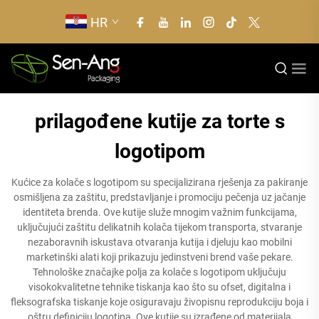
HR
prilagođene kutije za torte s
logotipom
Kućice za kolače s logotipom su specijalizirana rješenja za pakiranje
osmišljena za zaštitu, predstavljanje i promociju pečenja uz jačanje
identiteta brenda. Ove kutije služe mnogim važnim funkcijama,
uključujući zaštitu delikatnih kolača tijekom transporta, stvaranje
nezaboravnih iskustava otvaranja kutija i djeluju kao mobilni
marketinški alati koji prikazuju jedinstveni brend vaše pekare.
Tehnološke značajke polja za kolače s logotipom uključuju
visokokvalitetne tehnike tiskanja kao što su ofset, digitalna i
fleksografska tiskanje koje osiguravaju živopisnu reprodukciju boja i
oštru definiciju logotipa. Ove kutije su izrađene od materijala