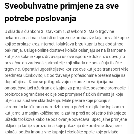
Sveobuhvatne primjene za sve
potrebe poslovanja
U skladu s člankom 3. stavkom 1. stavkom 2. Malo trgovine
pekarnicama imaju koristi od spremne ambalaže koja privlači kupce
koji se prolaze kroz internet i olakšava brzu kupnju bez dodatnog
pakiranja. Usluge online dostave kolača oslanjaju se na štampane
kutije za kolače koje izdržavaju uslove isporuke dok stižu dovoljno
privlačne da zadovolje primatelje koji nikada ne posjećuju fizičke
trgovine. Operativi ugostiteljstva koriste ove kutije za transport više
predmeta učinkovito, uz održavanje profesionalne prezentacije na
događajima. Kuce se prilagođavaju sezonskim varijacijama
omogućavajući ažuriranje dizajna za praznike, posebne promocije ili
proizvode ograničene edicije bez promjene fizičkih dimenzija koje
utječu na sustave skladištenja. Male pekare koje počinju s
skromnim količinama narudžbi mogu početi s digitalno ispisanim
kutijama u manjim količinama, a zatim preći na ofsetno tiskanje za
uštedu troškova kako se poslovanje povećava. Specijalne primjene
uključuju kutije s prozorima koje prikazuju dekorativne dizajnere
kolača, potiču impulzivne kupnje i ekološke opcije koje privlače