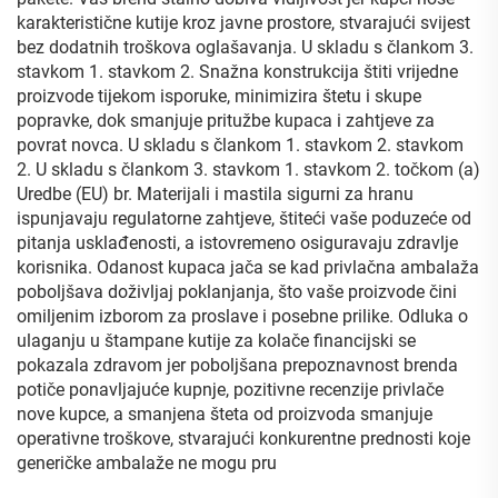
karakteristične kutije kroz javne prostore, stvarajući svijest
bez dodatnih troškova oglašavanja. U skladu s člankom 3.
stavkom 1. stavkom 2. Snažna konstrukcija štiti vrijedne
proizvode tijekom isporuke, minimizira štetu i skupe
popravke, dok smanjuje pritužbe kupaca i zahtjeve za
povrat novca. U skladu s člankom 1. stavkom 2. stavkom
2. U skladu s člankom 3. stavkom 1. stavkom 2. točkom (a)
Uredbe (EU) br. Materijali i mastila sigurni za hranu
ispunjavaju regulatorne zahtjeve, štiteći vaše poduzeće od
pitanja usklađenosti, a istovremeno osiguravaju zdravlje
korisnika. Odanost kupaca jača se kad privlačna ambalaža
poboljšava doživljaj poklanjanja, što vaše proizvode čini
omiljenim izborom za proslave i posebne prilike. Odluka o
ulaganju u štampane kutije za kolače financijski se
pokazala zdravom jer poboljšana prepoznavnost brenda
potiče ponavljajuće kupnje, pozitivne recenzije privlače
nove kupce, a smanjena šteta od proizvoda smanjuje
operativne troškove, stvarajući konkurentne prednosti koje
generičke ambalaže ne mogu pru