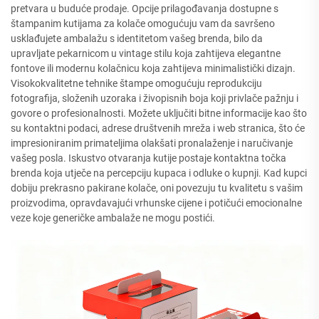
pretvara u buduće prodaje. Opcije prilagođavanja dostupne s
štampanim kutijama za kolače omogućuju vam da savršeno
usklađujete ambalažu s identitetom vašeg brenda, bilo da
upravljate pekarnicom u vintage stilu koja zahtijeva elegantne
fontove ili modernu kolačnicu koja zahtijeva minimalistički dizajn.
Visokokvalitetne tehnike štampe omogućuju reprodukciju
fotografija, složenih uzoraka i živopisnih boja koji privlače pažnju i
govore o profesionalnosti. Možete uključiti bitne informacije kao što
su kontaktni podaci, adrese društvenih mreža i web stranica, što će
impresioniranim primateljima olakšati pronalaženje i naručivanje
vašeg posla. Iskustvo otvaranja kutije postaje kontaktna točka
brenda koja utječe na percepciju kupaca i odluke o kupnji. Kad kupci
dobiju prekrasno pakirane kolače, oni povezuju tu kvalitetu s vašim
proizvodima, opravdavajući vrhunske cijene i potičući emocionalne
veze koje generičke ambalaže ne mogu postići.