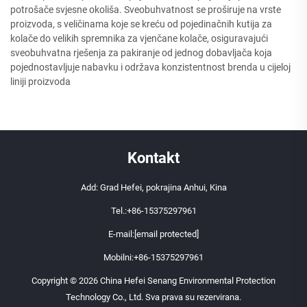
potrošače svjesne okoliša. Sveobuhvatnost se proširuje na vrste
proizvoda, s veličinama koje se kreću od pojedinačnih kutija za
kolače do velikih spremnika za vjenčane kolače, osiguravajući
sveobuhvatna rješenja za pakiranje od jednog dobavljača koja
pojednostavljuje nabavku i održava konzistentnost brenda u cijeloj
liniji proizvoda
Kontakt
Add: Grad Hefei, pokrajina Anhui, Kina
Tel.:
+86-15375297961
E-mail:
[email protected]
Mobilni:
+86-15375297961
Copyright © 2026 China Hefei Senang Environmental Protection
Technology Co., Ltd. Sva prava su rezervirana.