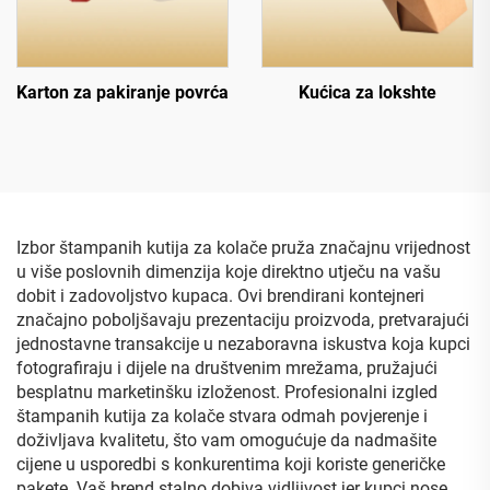
Karton za pakiranje povrća
Kućica za lokshte
Izbor štampanih kutija za kolače pruža značajnu vrijednost
u više poslovnih dimenzija koje direktno utječu na vašu
dobit i zadovoljstvo kupaca. Ovi brendirani kontejneri
značajno poboljšavaju prezentaciju proizvoda, pretvarajući
jednostavne transakcije u nezaboravna iskustva koja kupci
fotografiraju i dijele na društvenim mrežama, pružajući
besplatnu marketinšku izloženost. Profesionalni izgled
štampanih kutija za kolače stvara odmah povjerenje i
doživljava kvalitetu, što vam omogućuje da nadmašite
cijene u usporedbi s konkurentima koji koriste generičke
pakete. Vaš brend stalno dobiva vidljivost jer kupci nose