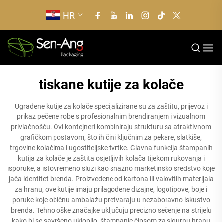
HR
tiskane kutije za kolače
Ugrađene kutije za kolače specijalizirane su za zaštitu, prijevoz i
prikaz pečene robe s profesionalnim brendiranjem i vizualnom
privlačnošću. Ovi kontejneri kombiniraju strukturu sa atraktivnom
grafičkom postavom, što ih čini ključnim za pekare, slatkiše,
trgovine kolačima i ugostiteljske tvrtke. Glavna funkcija štampanih
kutija za kolače je zaštita osjetljivih kolača tijekom rukovanja i
isporuke, a istovremeno služi kao snažno marketinško sredstvo koje
jača identitet brenda. Proizvedene od kartona ili valovitih materijala
za hranu, ove kutije imaju prilagođene dizajne, logotipove, boje i
poruke koje običnu ambalažu pretvaraju u nezaboravno iskustvo
brenda. Tehnološke značajke uključuju precizno sečenje na strijelu
kako bi se savršeno uklopilo, štampanje čipsom za sigurnu hranu