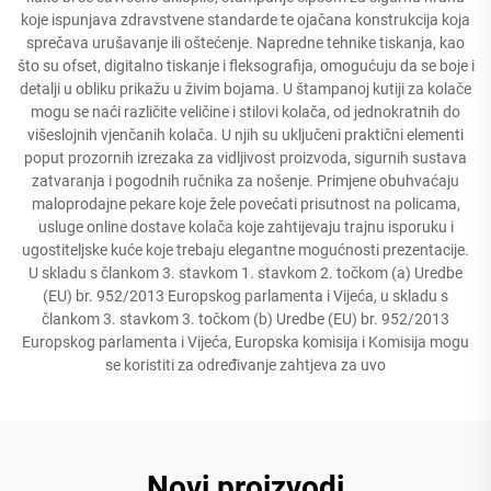
koje ispunjava zdravstvene standarde te ojačana konstrukcija koja
sprečava urušavanje ili oštećenje. Napredne tehnike tiskanja, kao
što su ofset, digitalno tiskanje i fleksografija, omogućuju da se boje i
detalji u obliku prikažu u živim bojama. U štampanoj kutiji za kolače
mogu se naći različite veličine i stilovi kolača, od jednokratnih do
višeslojnih vjenčanih kolača. U njih su uključeni praktični elementi
poput prozornih izrezaka za vidljivost proizvoda, sigurnih sustava
zatvaranja i pogodnih ručnika za nošenje. Primjene obuhvaćaju
maloprodajne pekare koje žele povećati prisutnost na policama,
usluge online dostave kolača koje zahtijevaju trajnu isporuku i
ugostiteljske kuće koje trebaju elegantne mogućnosti prezentacije.
U skladu s člankom 3. stavkom 1. stavkom 2. točkom (a) Uredbe
(EU) br. 952/2013 Europskog parlamenta i Vijeća, u skladu s
člankom 3. stavkom 3. točkom (b) Uredbe (EU) br. 952/2013
Europskog parlamenta i Vijeća, Europska komisija i Komisija mogu
se koristiti za određivanje zahtjeva za uvo
Novi proizvodi