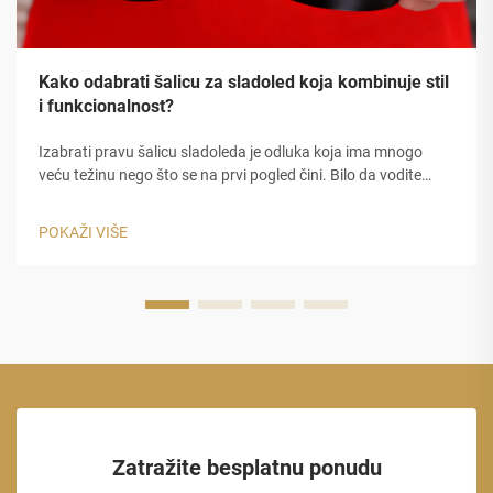
Kako odabrati šalicu za sladoled koja kombinuje stil
i funkcionalnost?
Izabrati pravu šalicu sladoleda je odluka koja ima mnogo
veću težinu nego što se na prvi pogled čini. Bilo da vodite
sladolednicu, kafeteriju za desert, kamion s hranom ili vodite
veliku ugostiteljsku tvrtku, šalica koju izaberete bit će...
POKAŽI VIŠE
Zatražite besplatnu ponudu