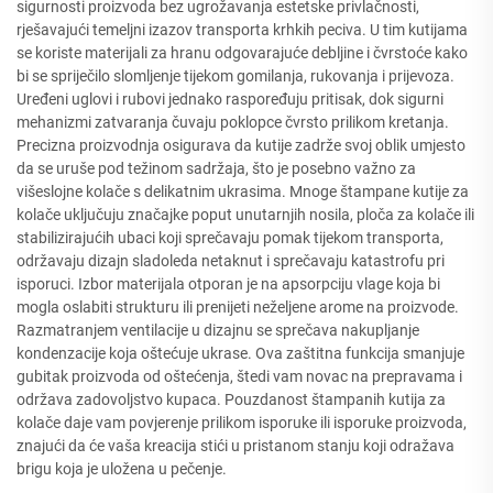
sigurnosti proizvoda bez ugrožavanja estetske privlačnosti,
rješavajući temeljni izazov transporta krhkih peciva. U tim kutijama
se koriste materijali za hranu odgovarajuće debljine i čvrstoće kako
bi se spriječilo slomljenje tijekom gomilanja, rukovanja i prijevoza.
Uređeni uglovi i rubovi jednako raspoređuju pritisak, dok sigurni
mehanizmi zatvaranja čuvaju poklopce čvrsto prilikom kretanja.
Precizna proizvodnja osigurava da kutije zadrže svoj oblik umjesto
da se uruše pod težinom sadržaja, što je posebno važno za
višeslojne kolače s delikatnim ukrasima. Mnoge štampane kutije za
kolače uključuju značajke poput unutarnjih nosila, ploča za kolače ili
stabilizirajućih ubaci koji sprečavaju pomak tijekom transporta,
održavaju dizajn sladoleda netaknut i sprečavaju katastrofu pri
isporuci. Izbor materijala otporan je na apsorpciju vlage koja bi
mogla oslabiti strukturu ili prenijeti neželjene arome na proizvode.
Razmatranjem ventilacije u dizajnu se sprečava nakupljanje
kondenzacije koja oštećuje ukrase. Ova zaštitna funkcija smanjuje
gubitak proizvoda od oštećenja, štedi vam novac na prepravama i
održava zadovoljstvo kupaca. Pouzdanost štampanih kutija za
kolače daje vam povjerenje prilikom isporuke ili isporuke proizvoda,
znajući da će vaša kreacija stići u pristanom stanju koji odražava
brigu koja je uložena u pečenje.