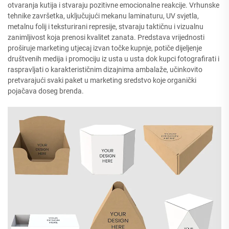
otvaranja kutija i stvaraju pozitivne emocionalne reakcije. Vrhunske
tehnike završetka, uključujući mekanu laminaturu, UV svjetla,
metalnu folij i teksturirani represije, stvaraju taktičnu i vizualnu
zanimljivost koja prenosi kvalitet zanata. Predstava vrijednosti
proširuje marketing utjecaj izvan točke kupnje, potiče dijeljenje
društvenih medija i promociju iz usta u usta dok kupci fotografirati i
raspravljati o karakterističnim dizajnima ambalaže, učinkovito
pretvarajući svaki paket u marketing sredstvo koje organički
pojačava doseg brenda.