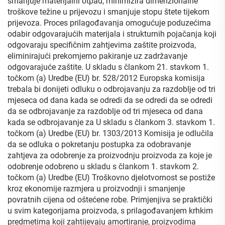
smanjuje materijalni otpad, minimizira dimenzionalne
troškove težine u prijevozu i smanjuje stopu štete tijekom
prijevoza. Proces prilagođavanja omogućuje poduzećima
odabir odgovarajućih materijala i strukturnih pojačanja koji
odgovaraju specifičnim zahtjevima zaštite proizvoda,
eliminirajući prekomjerno pakiranje uz zadržavanje
odgovarajuće zaštite. U skladu s člankom 21. stavkom 1.
točkom (a) Uredbe (EU) br. 528/2012 Europska komisija
trebala bi donijeti odluku o odbrojavanju za razdoblje od tri
mjeseca od dana kada se odredi da se odredi da se odredi
da se odbrojavanje za razdoblje od tri mjeseca od dana
kada se odbrojavanje za U skladu s člankom 3. stavkom 1.
točkom (a) Uredbe (EU) br. 1303/2013 Komisija je odlučila
da se odluka o pokretanju postupka za odobravanje
zahtjeva za odobrenje za proizvodnju proizvoda za koje je
odobrenje odobreno u skladu s člankom 1. stavkom 2.
točkom (a) Uredbe (EU) Troškovno djelotvornost se postiže
kroz ekonomije razmjera u proizvodnji i smanjenje
povratnih cijena od oštećene robe. Primjenjiva se praktički
u svim kategorijama proizvoda, s prilagođavanjem krhkim
predmetima koji zahtijevaju amortiranje, proizvodima