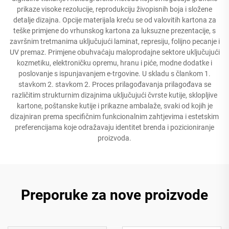
prikaze visoke rezolucije, reprodukciju živopisnih boja i složene
detalje dizajna. Opcije materijala kreću se od valovitih kartona za
teške primjene do vrhunskog kartona za luksuzne prezentacije, s
završnim tretmanima uključujući laminat, represiju, folijno pecanje i
UV premaz. Primjene obuhvaćaju maloprodajne sektore uključujući
kozmetiku, elektroničku opremu, hranu i piće, modne dodatke i
poslovanje s ispunjavanjem e-trgovine. U skladu s člankom 1.
stavkom 2. stavkom 2. Proces prilagođavanja prilagođava se
različitim strukturnim dizajnima uključujući čvrste kutije, sklopljive
kartone, poštanske kutije i prikazne ambalaže, svaki od kojih je
dizajniran prema specifičnim funkcionalnim zahtjevima i estetskim
preferencijama koje odražavaju identitet brenda i pozicioniranje
proizvoda.
Preporuke za nove proizvode