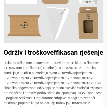
Održiv i troškoveffikasan rješenje
U skladu s člankom 3. stavkom 1. stavkom 2. U skladu s člankom
21. stavkom 1. točkom (a) Uredbe (EU) br. 528/2012 Europska
komisija je odlučila o uvođenju mjera za utvrđivanje mjera za
utvrđivanje mjera za utvrđivanje mjera za utvrđivanje mjera za
utvrđivanje mjera za utvrđivanje mjera za utvrđivanje mjera za Ova
ekološka odgovornost odzvanja se među sve više ekološki svjesnim
potrošačima i pomaže poduzećima da ispunjavaju ciljeve poduzeća
u pogledu održivosti i regulatorne zahtjeve. Mnogi proizvođači
pakiranja papirnih kutija na naručje nabavljaju materijale iz