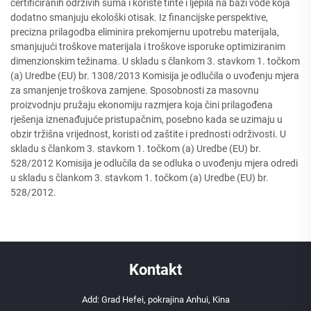
certificiranih održivih šuma i koriste tinte i ljepila na bazi vode koja
dodatno smanjuju ekološki otisak. Iz financijske perspektive,
precizna prilagodba eliminira prekomjernu upotrebu materijala,
smanjujući troškove materijala i troškove isporuke optimiziranim
dimenzionskim težinama. U skladu s člankom 3. stavkom 1. točkom
(a) Uredbe (EU) br. 1308/2013 Komisija je odlučila o uvođenju mjera
za smanjenje troškova zamjene. Sposobnosti za masovnu
proizvodnju pružaju ekonomiju razmjera koja čini prilagođena
rješenja iznenađujuće pristupačnim, posebno kada se uzimaju u
obzir tržišna vrijednost, koristi od zaštite i prednosti održivosti. U
skladu s člankom 3. stavkom 1. točkom (a) Uredbe (EU) br.
528/2012 Komisija je odlučila da se odluka o uvođenju mjera odredi
u skladu s člankom 3. stavkom 1. točkom (a) Uredbe (EU) br.
528/2012.
Kontakt
Add: Grad Hefei, pokrajina Anhui, Kina