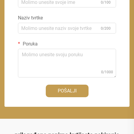
0/100
Naziv tvrtke
0/200
Poruka
0/1000
POŠALJI