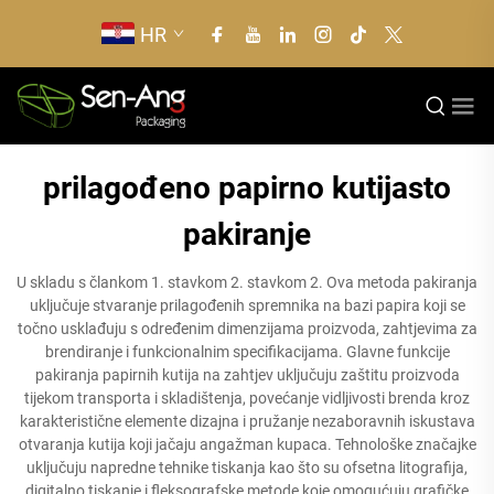
HR
prilagođeno papirno kutijasto
pakiranje
U skladu s člankom 1. stavkom 2. stavkom 2. Ova metoda pakiranja
uključuje stvaranje prilagođenih spremnika na bazi papira koji se
točno usklađuju s određenim dimenzijama proizvoda, zahtjevima za
brendiranje i funkcionalnim specifikacijama. Glavne funkcije
pakiranja papirnih kutija na zahtjev uključuju zaštitu proizvoda
tijekom transporta i skladištenja, povećanje vidljivosti brenda kroz
karakteristične elemente dizajna i pružanje nezaboravnih iskustava
otvaranja kutija koji jačaju angažman kupaca. Tehnološke značajke
uključuju napredne tehnike tiskanja kao što su ofsetna litografija,
digitalno tiskanje i fleksografske metode koje omogućuju grafičke