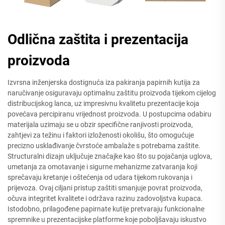
Odlična zaštita i prezentacija
proizvoda
Izvrsna inženjerska dostignuća iza pakiranja papirnih kutija za
naručivanje osiguravaju optimalnu zaštitu proizvoda tijekom cijelog
distribucijskog lanca, uz impresivnu kvalitetu prezentacije koja
povećava percipiranu vrijednost proizvoda. U postupcima odabiru
materijala uzimaju se u obzir specifične ranjivosti proizvoda,
zahtjevi za težinu i faktori izloženosti okolišu, što omogućuje
precizno usklađivanje čvrstoće ambalaže s potrebama zaštite.
Structuralni dizajn uključuje značajke kao što su pojačanja uglova,
umetanja za omotavanje i sigurne mehanizme zatvaranja koji
sprečavaju kretanje i oštećenja od udara tijekom rukovanja i
prijevoza. Ovaj ciljani pristup zaštiti smanjuje povrat proizvoda,
očuva integritet kvalitete i održava razinu zadovoljstva kupaca.
Istodobno, prilagođene papirnate kutije pretvaraju funkcionalne
spremnike u prezentacijske platforme koje poboljšavaju iskustvo