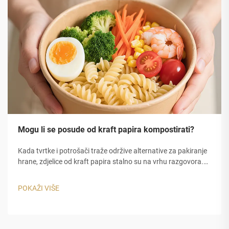
Mogu li se posude od kraft papira kompostirati?
Kada tvrtke i potrošači traže održive alternative za pakiranje
hrane, zdjelice od kraft papira stalno su na vrhu razgovora.
Njihov prirodni smeđi izgled, čvrsta konstrukcija i ekološki
prihvatljivi brend čine ih popularnim izborom...
POKAŽI VIŠE