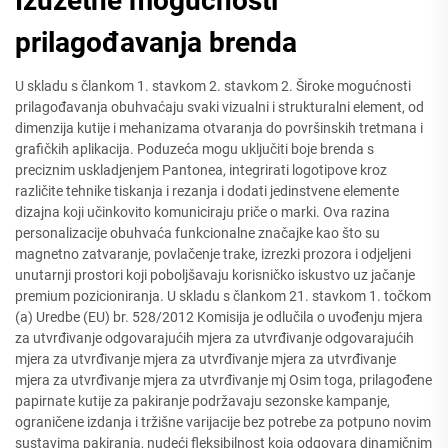
Izuzetne mogućnosti
prilagođavanja brenda
U skladu s člankom 1. stavkom 2. stavkom 2. Široke mogućnosti
prilagođavanja obuhvaćaju svaki vizualni i strukturalni element, od
dimenzija kutije i mehanizama otvaranja do površinskih tretmana i
grafičkih aplikacija. Poduzeća mogu uključiti boje brenda s
preciznim uskladjenjem Pantonea, integrirati logotipove kroz
različite tehnike tiskanja i rezanja i dodati jedinstvene elemente
dizajna koji učinkovito komuniciraju priče o marki. Ova razina
personalizacije obuhvaća funkcionalne značajke kao što su
magnetno zatvaranje, povlačenje trake, izrezki prozora i odjeljeni
unutarnji prostori koji poboljšavaju korisničko iskustvo uz jačanje
premium pozicioniranja. U skladu s člankom 21. stavkom 1. točkom
(a) Uredbe (EU) br. 528/2012 Komisija je odlučila o uvođenju mjera
za utvrđivanje odgovarajućih mjera za utvrđivanje odgovarajućih
mjera za utvrđivanje mjera za utvrđivanje mjera za utvrđivanje
mjera za utvrđivanje mjera za utvrđivanje mj Osim toga, prilagođene
papirnate kutije za pakiranje podržavaju sezonske kampanje,
ograničene izdanja i tržišne varijacije bez potrebe za potpuno novim
sustavima pakiranja, nudeći fleksibilnost koja odgovara dinamičnim