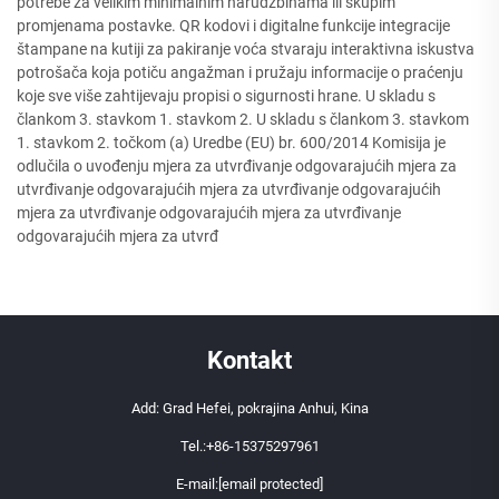
potrebe za velikim minimalnim narudžbinama ili skupim
promjenama postavke. QR kodovi i digitalne funkcije integracije
štampane na kutiji za pakiranje voća stvaraju interaktivna iskustva
potrošača koja potiču angažman i pružaju informacije o praćenju
koje sve više zahtijevaju propisi o sigurnosti hrane. U skladu s
člankom 3. stavkom 1. stavkom 2. U skladu s člankom 3. stavkom
1. stavkom 2. točkom (a) Uredbe (EU) br. 600/2014 Komisija je
odlučila o uvođenju mjera za utvrđivanje odgovarajućih mjera za
utvrđivanje odgovarajućih mjera za utvrđivanje odgovarajućih
mjera za utvrđivanje odgovarajućih mjera za utvrđivanje
odgovarajućih mjera za utvrđ
Kontakt
Add: Grad Hefei, pokrajina Anhui, Kina
Tel.:
+86-15375297961
E-mail:
[email protected]