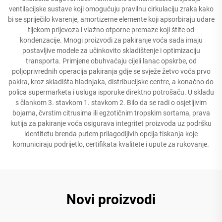
ventilacijske sustave koji omogućuju pravilnu cirkulaciju zraka kako
bi se spriječilo kvarenje, amortizerne elemente koji apsorbiraju udare
tijekom prijevoza i vlažno otporne premaze koji štite od
kondenzacije. Mnogi proizvodi za pakiranje voća sada imaju
postavljive modele za učinkovito skladištenje i optimizaciju
transporta. Primjene obuhvaćaju cijeli lanac opskrbe, od
poljoprivrednih operacija pakiranja gdje se svježe žetvo voća prvo
pakira, kroz skladišta hladnjaka, distribucijske centre, a konačno do
polica supermarketa i usluga isporuke direktno potrošaču. U skladu
s člankom 3. stavkom 1. stavkom 2. Bilo da se radi o osjetljivim
bojama, čvrstim citrusima ili egzotičnim tropskim sortama, prava
kutija za pakiranje voća osigurava integritet proizvoda uz podršku
identitetu brenda putem prilagodljivih opcija tiskanja koje
komuniciraju podrijetlo, certifikata kvalitete i upute za rukovanje.
Novi proizvodi