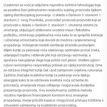
U pakirnici za voće je uključena napredna zaštitna tehnologija koja
se posebno bavi jedinstvenim ranjivošću svježeg proizvoda tijekom
cijelog distribucijskog putovanja. U skladu s člankom 3. stavkom 1.
stavkom 2. ovog Pravilnika, proizvođač proizvodi proizvode koji se
proizvode u skladu s člankom 3. stavkom 1. Unutarnji sistemi za
omotanje, uključujući oblikovane uvodeće mase i fleksibilnu
podložku, omotavaju pojedinačna voća kako bi se spriječilo kretanje
i oštećenje od kontakta koje dovodi do modrica i prijevremenog
propadanja. Inženjerski modeli ventilacije strateški postavljeni
diljem kutije za pakiranje voća olakšavaju optimalan protok zraka,
uklanjajući toplinu i etilenski plin koji ubrzavaju sazrivanje, a
sprečava nakupljanje vlage koja potiče rast plesni. Uređeni uglovi i
rubovi ravnomjerno raspoređuju pritisak po cijeloj konstrukciji, čime
se održava integritet kutije čak i pod zahtjevnim uvjetima rukovanja.
Zaštitne značajke kvalitetne kutije za pakiranje voća djeluju
sinergijski kako bi se održavala kvaliteta voća od berbe do
potrošača, smanjivala stopa odbijanja i osiguravala dosljedna
prezentacija proizvoda. Ova sveobuhvatna zaštitna metoda
rezultira mjerljivom financijskom koristom kroz smanjenje
propadanja, manje pritužbi kupaca i mogućnost pristupa tržištima s
vrhunskim zahtjevima za kvalitetnim proizvodima.