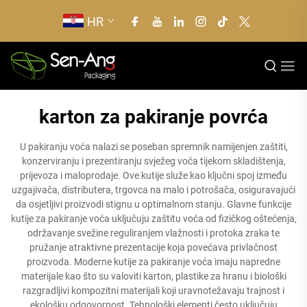
HR
karton za pakiranje povrća
U pakiranju voća nalazi se poseban spremnik namijenjen zaštiti,
konzerviranju i prezentiranju svježeg voća tijekom skladištenja,
prijevoza i maloprodaje. Ove kutije služe kao ključni spoj između
uzgajivača, distributera, trgovca na malo i potrošača, osiguravajući
da osjetljivi proizvodi stignu u optimalnom stanju. Glavne funkcije
kutije za pakiranje voća uključuju zaštitu voća od fizičkog oštećenja,
održavanje svežine reguliranjem vlažnosti i protoka zraka te
pružanje atraktivne prezentacije koja povećava privlačnost
proizvoda. Moderne kutije za pakiranje voća imaju napredne
materijale kao što su valoviti karton, plastike za hranu i biološki
razgradljivi kompozitni materijali koji uravnotežavaju trajnost i
ekološku odgovornost. Tehnološki elementi često uključuju