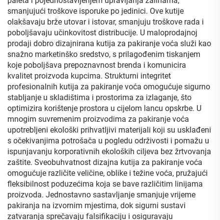
paleta i pojednostavljenjem upravljanja zalihama,
smanjujući troškove isporuke po jedinici. Ove kutije
olakšavaju brže utovar i istovar, smanjuju troškove rada i
poboljšavaju učinkovitost distribucije. U maloprodajnoj
prodaji dobro dizajnirana kutija za pakiranje voća služi kao
snažno marketinško sredstvo, s prilagođenim tiskanjem
koje poboljšava prepoznavnost brenda i komunicira
kvalitet proizvoda kupcima. Strukturni integritet
profesionalnih kutija za pakiranje voća omogućuje sigurno
stabljanje u skladištima i prostorima za izlaganje, što
optimizira korištenje prostora u cijelom lancu opskrbe. U
mnogim suvremenim proizvodima za pakiranje voća
upotrebljeni ekološki prihvatljivi materijali koji su usklađeni
s očekivanjima potrošača u pogledu održivosti i pomažu u
ispunjavanju korporativnih ekoloških ciljeva bez žrtvovanja
zaštite. Sveobuhvatnost dizajna kutija za pakiranje voća
omogućuje različite veličine, oblike i težine voća, pružajući
fleksibilnost poduzećima koja se bave različitim linijama
proizvoda. Jednostavno sastavljanje smanjuje vrijeme
pakiranja na izvornim mjestima, dok sigurni sustavi
zatvaranja sprečavaju falsifikaciju i osiguravaju