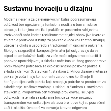
Sustavnu inovaciju u dizajnu
Moderna rješenja za pakiranje voćnih kutija podrazumijevaju
održivost bez ugrožavanja funkcionalnosti, a u tom smislu se
obraćaju i pitanjima okoliša i praktičnim poslovnim zahtjevima.
Proizvođači sada koriste reciklirane materijale i obnovljive izvore za
stvaranje proizvoda iz kutija za pakiranje voća koji znatno smanjuju
utjecaj na okoliš u usporedbi s tradicionalnim opcijama pakiranja.
Biologno razgradljivi i kompostljivi materijali osiguravaju da se
otpad od ambalažnih kutija za voće može odgovorno odbaciti ili
ponovno upotrebljavati, u skladu s načelima kružnog gospodarstva
i očekivanjima potrošača za ekološki svjesne poslovne prakse. U
skladu s člankom 3. stavkom 1. stavkom 2. Mnogi dizajneri kutija za
pakiranje voća imaju komponente za ponovno korištenje ili
konfiguracije ravnih paketa koje smanjuju potrebe za prostorom za
skladištenje i troškove vraćanja. U skladu s člankom 1. stavkom 2.
stavkom 2. Programima certificiranja provjeravaju se uvjeti
održivosti materijala za pakiranje bočica za voće, pružajući
transparentne komunikacijske alate za brendove koji su posvećeni
zaštiti okoliša. Ova održiva inovacija izravno odgovara