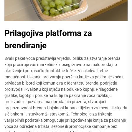
Prilagojiva platforma za
brendiranje
Svaki paket voća predstavlja vrijednu priliku za stvaranje brenda
koja proširuje vaš marketinški doseg izravno na maloprodajno
okruženje i potrošačke kontaktne točke. Visokokvalitetne
mogućnosti tiskanja pretvaraju površinu kutije za pakiranje voća u
privlačan bilbord koji komunicira o identitetu brenda, podrijetlu
proizvoda i kvalitetu koji utječu na odluke o kupnji. Prilagođene
grafike, logotipi i poruke na kutiji za pakiranje voća razlikuju
proizvode u gužvama maloprodajnih prozora, stvarajući
prepoznavnost brenda i lojalnost kupaca tijekom vremena. U skladu
s člankom 1. stavkom 2. stavkom 2. Tehnologija za tiskanje
varijabilnih podataka omogućuje prilagođavanje kutija za pakiranje
voća za određena tržišta, sezone ili promocijske kampanje bez