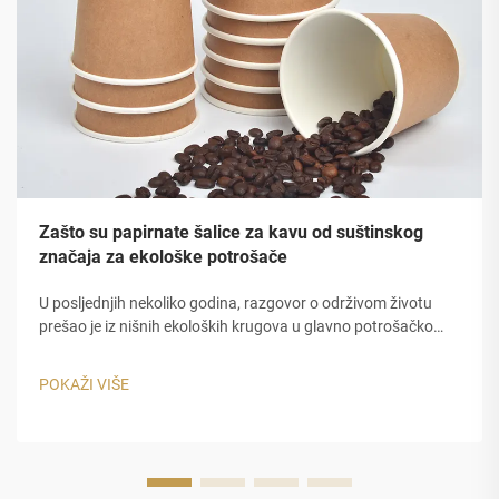
Zašto su papirnate šalice za kavu od suštinskog
značaja za ekološke potrošače
U posljednjih nekoliko godina, razgovor o održivom životu
prešao je iz nišnih ekoloških krugova u glavno potrošačko
ponašanje, a nigdje nije ova promjena vidljiva više nego u
izborima koje ljudi čine o svom svakodnevnom kavom.
POKAŽI VIŠE
papirni ko...