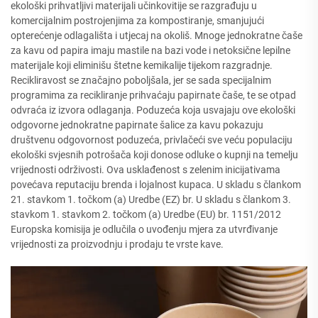
ekološki prihvatljivi materijali učinkovitije se razgrađuju u
komercijalnim postrojenjima za kompostiranje, smanjujući
opterećenje odlagališta i utjecaj na okoliš. Mnoge jednokratne čaše
za kavu od papira imaju mastile na bazi vode i netoksične lepilne
materijale koji eliminišu štetne kemikalije tijekom razgradnje.
Recikliravost se značajno poboljšala, jer se sada specijalnim
programima za recikliranje prihvaćaju papirnate čaše, te se otpad
odvraća iz izvora odlaganja. Poduzeća koja usvajaju ove ekološki
odgovorne jednokratne papirnate šalice za kavu pokazuju
društvenu odgovornost poduzeća, privlačeći sve veću populaciju
ekološki svjesnih potrošača koji donose odluke o kupnji na temelju
vrijednosti održivosti. Ova usklađenost s zelenim inicijativama
povećava reputaciju brenda i lojalnost kupaca. U skladu s člankom
21. stavkom 1. točkom (a) Uredbe (EZ) br. U skladu s člankom 3.
stavkom 1. stavkom 2. točkom (a) Uredbe (EU) br. 1151/2012
Europska komisija je odlučila o uvođenju mjera za utvrđivanje
vrijednosti za proizvodnju i prodaju te vrste kave.