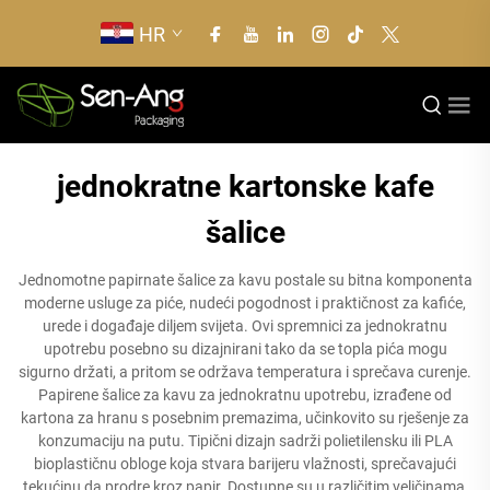
HR
jednokratne kartonske kafe
šalice
Jednomotne papirnate šalice za kavu postale su bitna komponenta
moderne usluge za piće, nudeći pogodnost i praktičnost za kafiće,
urede i događaje diljem svijeta. Ovi spremnici za jednokratnu
upotrebu posebno su dizajnirani tako da se topla pića mogu
sigurno držati, a pritom se održava temperatura i sprečava curenje.
Papirene šalice za kavu za jednokratnu upotrebu, izrađene od
kartona za hranu s posebnim premazima, učinkovito su rješenje za
konzumaciju na putu. Tipični dizajn sadrži polietilensku ili PLA
bioplastičnu obloge koja stvara barijeru vlažnosti, sprečavajući
tekućinu da prodre kroz papir. Dostupne su u različitim veličinama,