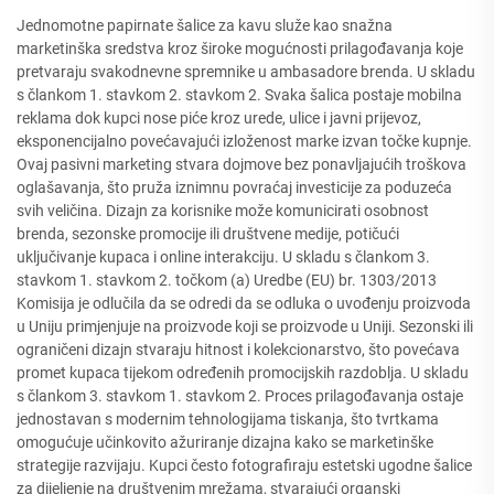
Jednomotne papirnate šalice za kavu služe kao snažna
marketinška sredstva kroz široke mogućnosti prilagođavanja koje
pretvaraju svakodnevne spremnike u ambasadore brenda. U skladu
s člankom 1. stavkom 2. stavkom 2. Svaka šalica postaje mobilna
reklama dok kupci nose piće kroz urede, ulice i javni prijevoz,
eksponencijalno povećavajući izloženost marke izvan točke kupnje.
Ovaj pasivni marketing stvara dojmove bez ponavljajućih troškova
oglašavanja, što pruža iznimnu povraćaj investicije za poduzeća
svih veličina. Dizajn za korisnike može komunicirati osobnost
brenda, sezonske promocije ili društvene medije, potičući
uključivanje kupaca i online interakciju. U skladu s člankom 3.
stavkom 1. stavkom 2. točkom (a) Uredbe (EU) br. 1303/2013
Komisija je odlučila da se odredi da se odluka o uvođenju proizvoda
u Uniju primjenjuje na proizvode koji se proizvode u Uniji. Sezonski ili
ograničeni dizajn stvaraju hitnost i kolekcionarstvo, što povećava
promet kupaca tijekom određenih promocijskih razdoblja. U skladu
s člankom 3. stavkom 1. stavkom 2. Proces prilagođavanja ostaje
jednostavan s modernim tehnologijama tiskanja, što tvrtkama
omogućuje učinkovito ažuriranje dizajna kako se marketinške
strategije razvijaju. Kupci često fotografiraju estetski ugodne šalice
za dijeljenje na društvenim mrežama, stvarajući organski