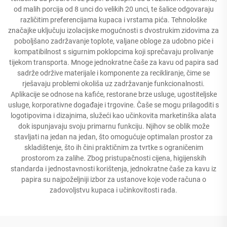
od malih porcija od 8 unci do velikih 20 unci, te šalice odgovaraju
različitim preferencijama kupaca i vrstama pića. Tehnološke
značajke uključuju izolacijske mogućnosti s dvostrukim zidovima za
poboljšano zadržavanje toplote, valjane obloge za udobno piće i
kompatibilnost s sigurnim poklopcima koji sprečavaju prolivanje
tijekom transporta. Mnoge jednokratne čaše za kavu od papira sad
sadrže održive materijale i komponente za recikliranje, čime se
rješavaju problemi okoliša uz zadržavanje funkcionalnosti.
Aplikacije se odnose na kafiće, restorane brze usluge, ugostiteljske
usluge, korporativne događaje i trgovine. Čaše se mogu prilagoditi s
logotipovima i dizajnima, služeći kao učinkovita marketinška alata
dok ispunjavaju svoju primarnu funkciju. Njihov se oblik može
stavljati na jedan na jedan, što omogućuje optimalan prostor za
skladištenje, što ih čini praktičnim za tvrtke s ograničenim
prostorom za zalihe. Zbog pristupačnosti cijena, higijenskih
standarda i jednostavnosti korištenja, jednokratne čaše za kavu iz
papira su najpoželjniji izbor za ustanove koje vode računa o
zadovoljstvu kupaca i učinkovitosti rada.