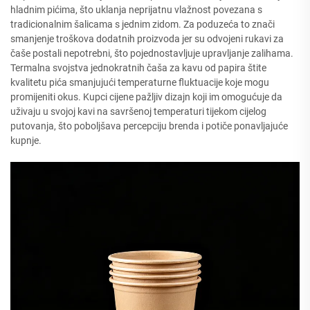
hladnim pićima, što uklanja neprijatnu vlažnost povezana s
tradicionalnim šalicama s jednim zidom. Za poduzeća to znači
smanjenje troškova dodatnih proizvoda jer su odvojeni rukavi za
čaše postali nepotrebni, što pojednostavljuje upravljanje zalihama.
Termalna svojstva jednokratnih čaša za kavu od papira štite
kvalitetu pića smanjujući temperaturne fluktuacije koje mogu
promijeniti okus. Kupci cijene pažljiv dizajn koji im omogućuje da
uživaju u svojoj kavi na savršenoj temperaturi tijekom cijelog
putovanja, što poboljšava percepciju brenda i potiče ponavljajuće
kupnje.