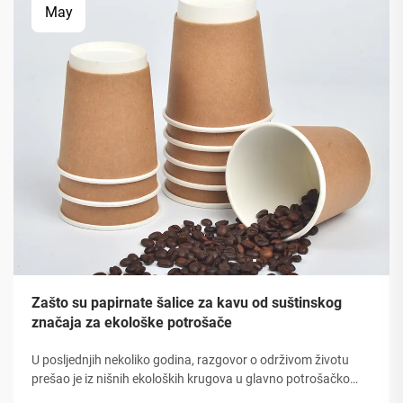
May
Zašto su papirnate šalice za kavu od suštinskog
značaja za ekološke potrošače
U posljednjih nekoliko godina, razgovor o održivom životu
prešao je iz nišnih ekoloških krugova u glavno potrošačko
ponašanje, a nigdje nije ova promjena vidljiva više nego u