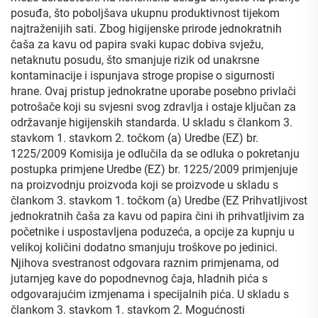
posuđa, što poboljšava ukupnu produktivnost tijekom
najtraženijih sati. Zbog higijenske prirode jednokratnih
čaša za kavu od papira svaki kupac dobiva svježu,
netaknutu posudu, što smanjuje rizik od unakrsne
kontaminacije i ispunjava stroge propise o sigurnosti
hrane. Ovaj pristup jednokratne uporabe posebno privlači
potrošače koji su svjesni svog zdravlja i ostaje ključan za
održavanje higijenskih standarda. U skladu s člankom 3.
stavkom 1. stavkom 2. točkom (a) Uredbe (EZ) br.
1225/2009 Komisija je odlučila da se odluka o pokretanju
postupka primjene Uredbe (EZ) br. 1225/2009 primjenjuje
na proizvodnju proizvoda koji se proizvode u skladu s
člankom 3. stavkom 1. točkom (a) Uredbe (EZ Prihvatljivost
jednokratnih čaša za kavu od papira čini ih prihvatljivim za
početnike i uspostavljena poduzeća, a opcije za kupnju u
velikoj količini dodatno smanjuju troškove po jedinici.
Njihova svestranost odgovara raznim primjenama, od
jutarnjeg kave do popodnevnog čaja, hladnih pića s
odgovarajućim izmjenama i specijalnih pića. U skladu s
člankom 3. stavkom 1. stavkom 2. Mogućnosti