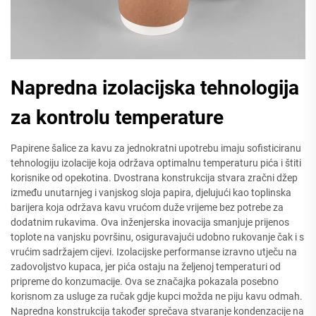
Napredna izolacijska tehnologija
za kontrolu temperature
Papirene šalice za kavu za jednokratni upotrebu imaju sofisticiranu
tehnologiju izolacije koja održava optimalnu temperaturu pića i štiti
korisnike od opekotina. Dvostrana konstrukcija stvara zračni džep
između unutarnjeg i vanjskog sloja papira, djelujući kao toplinska
barijera koja održava kavu vrućom duže vrijeme bez potrebe za
dodatnim rukavima. Ova inženjerska inovacija smanjuje prijenos
toplote na vanjsku površinu, osiguravajući udobno rukovanje čak i s
vrućim sadržajem cijevi. Izolacijske performanse izravno utječu na
zadovoljstvo kupaca, jer pića ostaju na željenoj temperaturi od
pripreme do konzumacije. Ova se značajka pokazala posebno
korisnom za usluge za ručak gdje kupci možda ne piju kavu odmah.
Napredna konstrukcija također sprečava stvaranje kondenzacije na