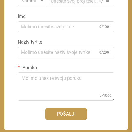
Kodirati
0/100
Ime
0/100
Naziv tvrtke
0/200
Poruka
0/1000
POŠALJI