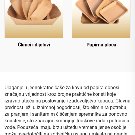
Članci i dijelovi
Papirna ploča
Ulaganje u jednokratne čaše za kavu od papira donosi
značajnu vrijednost kroz brojne praktične koristi koje
izravno utječu na poslovanje i zadovoljstvo kupaca. Glavna
prednost leži u iznimnoj pogodnosti, što eliminira potrebu
za pranjem i sanitarnim čišćenjem spremnika za ponovno
korištenje, što značajno smanjuje troškove rada i potrošnju
vode. Poduzeća imaju brzu uštedu vremena jer se osoblje
može usredotočiti na korisničku uslugu umjesto na pranje