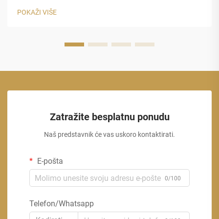
izborima koje ljudi čine o svom svakodnevnom kavom.
POKAŽI VIŠE
papirni ko...
Zatražite besplatnu ponudu
Naš predstavnik će vas uskoro kontaktirati.
E-pošta
0/100
Telefon/Whatsapp