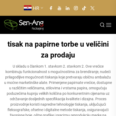
HR
tisak na papirne torbe u veličini
za prodaju
U skladu s člankom 1. stavkom 2. stavkom 2. Ove vrećice
kombinuju funkcionalnost s mogućnostima za brendiranje, nudeći
prilagodljive mogućnosti tiskanja koje pretvaraju običnu ambalažu
u moćne marketinške alate. Primenjene papirnate vrećice, dostupne
u različitim veličinama, stilovima i vrstama papira, omogućuju
poduzećima kupnju velikih količina po konkurentnim cijenama uz
održavanje dosljednih specifikacija kvalitete i dizajna. Proces
proizvodnje koristi napredne tehnologije tiskanja, uključujući
fleksografske, ofsetne i digitalne metode tiskanja, osiguravajući
živopisne boje, oštre grafike i preciznu reprodukciju marke na