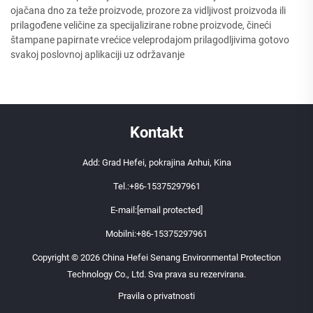
ojačana dno za teže proizvode, prozore za vidljivost proizvoda ili
prilagođene veličine za specijalizirane robne proizvode, čineći
štampane papirnate vrećice veleprodajom prilagodljivima gotovo
svakoj poslovnoj aplikaciji uz održavanje
Kontakt
Add: Grad Hefei, pokrajina Anhui, Kina
Tel.:
+86-15375297961
E-mail:
[email protected]
Mobilni:
+86-15375297961
Copyright © 2026 China Hefei Senang Environmental Protection
Technology Co., Ltd. Sva prava su rezervirana.
Pravila o privatnosti