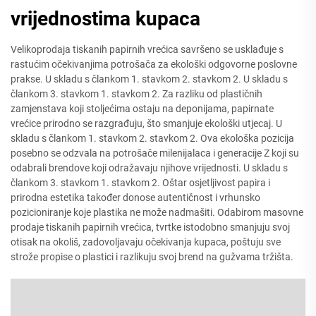
vrijednostima kupaca
Velikoprodaja tiskanih papirnih vrećica savršeno se usklađuje s
rastućim očekivanjima potrošača za ekološki odgovorne poslovne
prakse. U skladu s člankom 1. stavkom 2. stavkom 2. U skladu s
člankom 3. stavkom 1. stavkom 2. Za razliku od plastičnih
zamjenstava koji stoljećima ostaju na deponijama, papirnate
vrećice prirodno se razgrađuju, što smanjuje ekološki utjecaj. U
skladu s člankom 1. stavkom 2. stavkom 2. Ova ekološka pozicija
posebno se odzvala na potrošače milenijalaca i generacije Z koji su
odabrali brendove koji odražavaju njihove vrijednosti. U skladu s
člankom 3. stavkom 1. stavkom 2. Oštar osjetljivost papira i
prirodna estetika također donose autentičnost i vrhunsko
pozicioniranje koje plastika ne može nadmašiti. Odabirom masovne
prodaje tiskanih papirnih vrećica, tvrtke istodobno smanjuju svoj
otisak na okoliš, zadovoljavaju očekivanja kupaca, poštuju sve
strože propise o plastici i razlikuju svoj brend na gužvama tržišta.