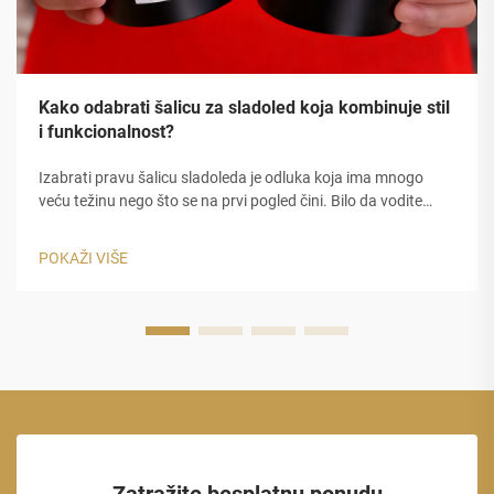
Kako odabrati šalicu za sladoled koja kombinuje stil
i funkcionalnost?
Izabrati pravu šalicu sladoleda je odluka koja ima mnogo
veću težinu nego što se na prvi pogled čini. Bilo da vodite
sladolednicu, kafeteriju za desert, kamion s hranom ili vodite
veliku ugostiteljsku tvrtku, šalica koju izaberete bit će...
POKAŽI VIŠE