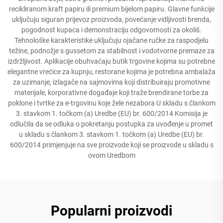
recikliranom kraft papiru ili premium bijelom papiru. Glavne funkcije
uključuju siguran prijevoz proizvoda, povećanje vidljivosti brenda,
pogodnost kupaca i demonstraciju odgovornosti za okoliš.
Tehnološke karakteristike uključuju ojačane ručke za raspodjelu
težine, podnožje s gussetom za stabilnost i vodotvorne premaze za
izdržljivost. Aplikacije obuhvaćaju butik trgovine kojima su potrebne
elegantne vrećice za kupnju, restorane kojima je potrebna ambalaža
za uzimanje, izlagače na sajmovima koji distribuiraju promotivne
materijale, korporativne događaje koji traže brendirane torbe za
poklone i tvrtke za e-trgovinu koje žele nezabora U skladu s člankom
3. stavkom 1. točkom (a) Uredbe (EU) br. 600/2014 Komisija je
odlučila da se odluka o pokretanju postupka za uvođenje u promet
u skladu s člankom 3. stavkom 1. točkom (a) Uredbe (EU) br.
600/2014 primjenjuje na sve proizvode koji se proizvode u skladu s
ovom Uredbom
Popularni proizvodi