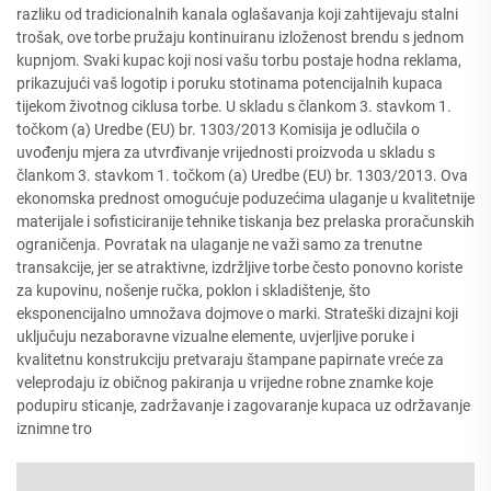
razliku od tradicionalnih kanala oglašavanja koji zahtijevaju stalni
trošak, ove torbe pružaju kontinuiranu izloženost brendu s jednom
kupnjom. Svaki kupac koji nosi vašu torbu postaje hodna reklama,
prikazujući vaš logotip i poruku stotinama potencijalnih kupaca
tijekom životnog ciklusa torbe. U skladu s člankom 3. stavkom 1.
točkom (a) Uredbe (EU) br. 1303/2013 Komisija je odlučila o
uvođenju mjera za utvrđivanje vrijednosti proizvoda u skladu s
člankom 3. stavkom 1. točkom (a) Uredbe (EU) br. 1303/2013. Ova
ekonomska prednost omogućuje poduzećima ulaganje u kvalitetnije
materijale i sofisticiranije tehnike tiskanja bez prelaska proračunskih
ograničenja. Povratak na ulaganje ne važi samo za trenutne
transakcije, jer se atraktivne, izdržljive torbe često ponovno koriste
za kupovinu, nošenje ručka, poklon i skladištenje, što
eksponencijalno umnožava dojmove o marki. Strateški dizajni koji
uključuju nezaboravne vizualne elemente, uvjerljive poruke i
kvalitetnu konstrukciju pretvaraju štampane papirnate vreće za
veleprodaju iz običnog pakiranja u vrijedne robne znamke koje
podupiru sticanje, zadržavanje i zagovaranje kupaca uz održavanje
iznimne tro