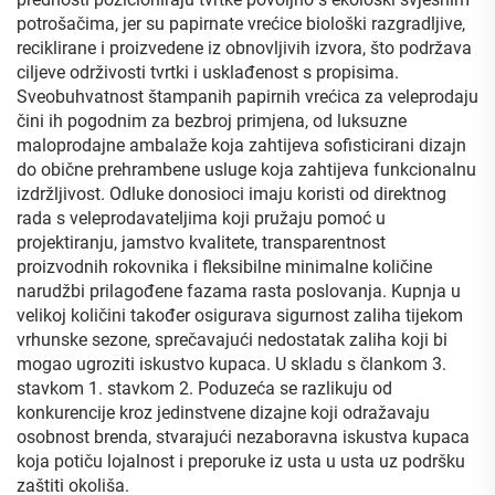
potrošačima, jer su papirnate vrećice biološki razgradljive,
reciklirane i proizvedene iz obnovljivih izvora, što podržava
ciljeve održivosti tvrtki i usklađenost s propisima.
Sveobuhvatnost štampanih papirnih vrećica za veleprodaju
čini ih pogodnim za bezbroj primjena, od luksuzne
maloprodajne ambalaže koja zahtijeva sofisticirani dizajn
do obične prehrambene usluge koja zahtijeva funkcionalnu
izdržljivost. Odluke donosioci imaju koristi od direktnog
rada s veleprodavateljima koji pružaju pomoć u
projektiranju, jamstvo kvalitete, transparentnost
proizvodnih rokovnika i fleksibilne minimalne količine
narudžbi prilagođene fazama rasta poslovanja. Kupnja u
velikoj količini također osigurava sigurnost zaliha tijekom
vrhunske sezone, sprečavajući nedostatak zaliha koji bi
mogao ugroziti iskustvo kupaca. U skladu s člankom 3.
stavkom 1. stavkom 2. Poduzeća se razlikuju od
konkurencije kroz jedinstvene dizajne koji odražavaju
osobnost brenda, stvarajući nezaboravna iskustva kupaca
koja potiču lojalnost i preporuke iz usta u usta uz podršku
zaštiti okoliša.