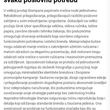
U velikoj prodaji štampane papirnate vrećice nude jedinstvenu
fleksibilnost prilagođavanja, prilagođavajući različite poslovne
zahtjeve u svim industrijama i prigodama. Dobavljači na veliko
pružaju širok izbor specifikacija veličina, stilova ručnika, težine
papira, završne obrade i tehnika tiskanja, što poduzećima
omogućuje stvaranje ambalaže koja savršeno odgovara
funkcionalnim potrebama i estetici brenda. Maloprodajne butice
mogu odabrati manje vrećice s zakrivljenim užetnim ručicama i
matom obradom za elegantnu prezentaciju, dok restorani mogu
odabrati veće vrećice s ravnim ručicama i masnoćnim premazima
za izdržljivost. Sposobnosti tiskanja se protežu od jednostavnih
jednogarenih logotipa do složenih fotografija u punoj boji, koje
omogućuju minimalističke identitete brendova i živopisne
promocijske kampanje. Sastavne varijacije, dizajn ograničene edicije
i prilagođavanje posebnim događajima postanu ekonomski izvedljivi
kroz veleprodajno naručivanje, što poduzećima omogućuje
osvežavanje svoje strategije pakiranja bez zabrinutog troška.
Napredne tehnologije štampe osiguravaju točnu reprodukciju boja i
detalja koji održavaju standarde brenda u tisućama jedinica. Ova
svestranost se proširuje na funkcionalne značajke kao što su