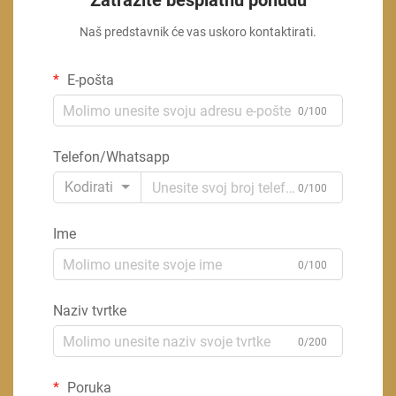
Zatražite besplatnu ponudu
Naš predstavnik će vas uskoro kontaktirati.
E-pošta
0/100
Telefon/Whatsapp
Kodirati
0/100
Ime
0/100
Naziv tvrtke
0/200
Poruka