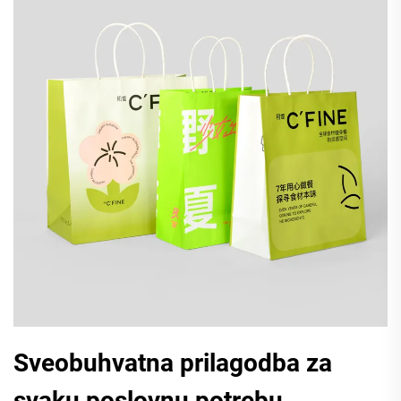
Sveobuhvatna prilagodba za
svaku poslovnu potrebu