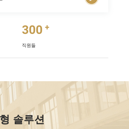
+
300
직원들
형 솔루션